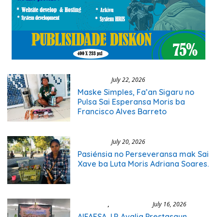
Ekonomia
July 22, 2026
Maske Simples, Fa’an Sigaru no
Pulsa Sai Esperansa Moris ba
Francisco Alves Barreto
Ekonomia
July 20, 2026
Pasiénsia no Perseveransa mak Sai
Xave ba Luta Moris Adriana Soares.
Ekonomia
,
Notísia Jerál
July 16, 2026
AIFAESA, I.P. Avalia Prestasaun