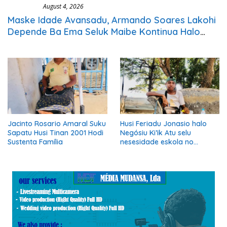
Ekonomia
August 4, 2026
Maske Idade Avansadu, Armando Soares Lakohi
Depende Ba Ema Seluk Maibe Kontinua Halo
Negósiu Ki’ik
Jacinto Rosario Amaral Suku
Husi Feriadu Jonasio halo
Sapatu Husi Tinan 2001 Hodi
Negósiu Ki’ik Atu selu
Sustenta Família
nesesidade eskola no
Suporta Família.