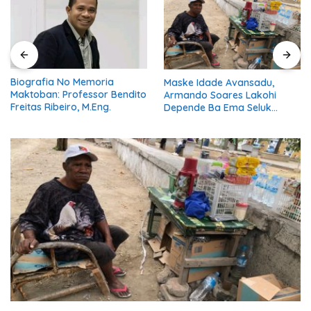
Biografia No Memoria
Maske Idade Avansadu,
Maktoban: Professor Bendito
Armando Soares Lakohi
Freitas Ribeiro, M.Eng.
Depende Ba Ema Seluk
Maibe Kontinua Halo Negósiu
Ki’ik