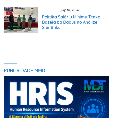
Ekonomia
July 10, 2026
Polítika Saláriu Mínimu Tenke
Bazeia ba Dadus no Análize
Sientífiku
View More
PUBLISIDADE MMDT