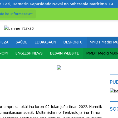
i, Hametin Kapasidade Naval no Soberania Marítima T-L
de ho Informasaun"
FEZA
SAÚDE
EDUKASAUN
DESPORTU
MMDT Média M
NOMI
ENGLESH NEWS
DESAIN WEBSITE
MMDT Média Mud
a
PU
dar empreza lokál iha loron 02 fulan Juñu tinan 2022. Hamriik
SO
komunikasaun sosiál, Multimédia no Tenknolojia iha Timor-