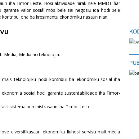
saun iha Timor-Leste. Hosi aktividade hirak ne’e MMDT fiar
no garante valor sosiál mós bele sai negosiu ida hodi bele
 kontribui ona ba kresimentu ekonómiku nasaun nian.
ivu
KOD
i-Media, Média no teknolojia.
PU
mais teknolojiku hodi kontribui ba ekonómiku-sosial iha
ekonomia sosial hodi garante sustentabilidade iha Timor-
o fasil sistema administrasaun iha Timor-Leste.
ove diversifikasaun ekonomiku liuhosi servisu multimédia