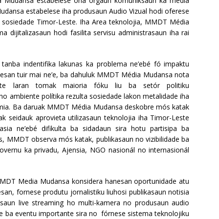
a Mudansa estabelese ona orgaun komuniksaun ka média
udansa estabelese iha produsaun Audio Vizual hodi oferese
 ba sosiedade Timor-Leste. Iha Area teknolojia, MMDT Média
dijitalizasaun hodi fasilita servisu administrasaun iha rai
 tanba indentifika lakunas ka problema ne’ebé fó impaktu
nesan tuir mai ne’e, ba dahuluk MMDT Média Mudansa nota
ste laran tomak maioria fóku liu ba setór politiku
o ambiente polítika rezulta sosiedade lakon metalidade iha
konomia. Ba daruak MMDT Média Mudansa deskobre mós katak
k seidauk aprovieta utilizasaun teknolojia iha Timor-Leste
sia ne’ebé difikulta ba sidadaun sira hotu partisipa ba
s, MMDT observa mós katak, publikasaun no vizibilidade ba
governu ka privadu, Ajensia, NGO nasionál no internasionál
 MMDT Media Mudansa konsidera hanesan oportunidade atu
san, fornese produtu jornalistiku liuhosi publikasaun notisia
usaun live streaming ho multi-kamera no produsaun audio
dade ba eventu importante sira no fórnese sistema teknolojiku