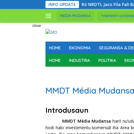
Skip
INFO UPDATE
Ró NRDTL Jaco Fila Fali Ba Tas
to
content
MEDIA MUDANSA
"Hametin socieda
close
HOME
EKONOMIA
SEGURANSA & DE
HOME
INDUSTRIA
POLITIKA
EKO
MMDT Média Mudans
Introdusaun
MMDT Média Mudansa
hari’i nu’u
hodi halo investimentu komersiál iha Area 