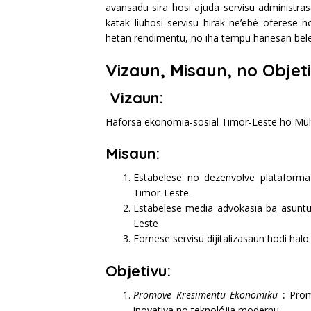
avansadu sira hosi ajuda servisu administra
katak liuhosi servisu hirak ne’ebé oferese 
hetan rendimentu, no iha tempu hanesan bele
Vizaun, Misaun, no Objet
Vizaun:
Haforsa ekonomia-sosial Timor-Leste ho Mult
Misaun:
Estabelese no dezenvolve plataforma 
Timor-Leste.
Estabelese media advokasia ba asuntu 
Leste
Fornese servisu dijitalizasaun hodi hal
Objetivu:
Promove Kresimentu Ekonomiku
:
Prom
inovativa no teknolójia modernu.