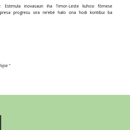
:
Estimula inovasaun iha Timor-Leste liuhosi fórnese
presa progresu sira ne’ebé halo ona hodi kontibui ba
ojia ”