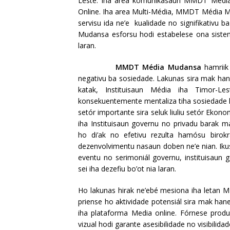
Leste. Iha area komunikasaun MMDT Médi
Online. Iha area Multi-Média, MMDT Média M
servisu ida ne’e kualidade no signifikativu
Mudansa esforsu hodi estabelese ona sistema 
laran.
MMDT Média Mudansa
hamriik
negativu ba sosiedade. Lakunas sira mak ha
katak, Instituisaun Média iha Timor-Le
konsekuentemente mentaliza tiha sosiedade h
setór importante sira seluk liuliu setór E
iha Instituisaun governu no privadu barak ma
ho di’ak no efetivu rezulta hamósu birokra
dezenvolvimentu nasaun doben ne’e nian. Iku
eventu no serimoniál governu, instituisaun 
sei iha dezefiu bo’ot nia laran.
Ho lakunas hirak ne’ebé mesiona iha letan
priense ho aktividade potensiál sira mak hane
iha plataforma Media online. Fórnese prod
vizual hodi garante asesibilidade no visibili