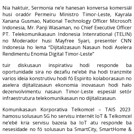
Nia haktuir, Sermonia ne’e hanesan konversa komersiál
husi oradór Permeiru Ministro Timor-Leste, Kayrala
Xanana Gusmao, National Technology Officer Microsoft
Indonesia, Mr. Panji Wasaman, no Chief Executive Officer
PT. Telekomunikasaun Indonesia Intenrational (TELIN)
no Moderador husi Mayfree Syari, presenter CNN
Indonesia ho lema “Dijitalizasaun Nasaun hodi Aselera
Rendimentu Enomia Digital Timor-Leste”
tuir diskusaun inspirativu hodi responde ba
oportunidade sira no dezafiu ne’ebé iha hodi tranzmite
varios ideia konstrutivu hodi fó Espirito kolaborasaun no
aselera dijitalizasaun ekonomia inovasaun hodi halo
dezenvolvimentu nasaun Timor-Leste espesiál setór
infraestrutura telekomunikasaun no dijitalizasaun.
Komunikasaun Korporativa Telkomcel – TAIS 2023
hamosu solusaun 5G ho servisu internét IoT & Telkomcel
ne’ebé kria servisu bazeia ba IoT atu responde ba
nesesidade no fó solusaun ba SmartCity, SmartHome &