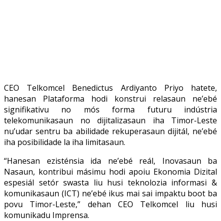
CEO Telkomcel Benedictus Ardiyanto Priyo hatete,
hanesan Plataforma hodi konstrui relasaun ne’ebé
signifikativu no mós forma futuru indústria
telekomunikasaun no dijitalizasaun iha Timor-Leste
nu’udar sentru ba abilidade rekuperasaun dijitál, ne’ebé
iha posibilidade la iha limitasaun.
“Hanesan ezisténsia ida ne’ebé reál, Inovasaun ba
Nasaun, kontribui másimu hodi apoiu Ekonomia Dizital
espesiál setór swasta liu husi teknolozia informasi &
komunikasaun (ICT) ne’ebé ikus mai sai impaktu boot ba
povu Timor-Leste,” dehan CEO Telkomcel liu husi
komunikadu Imprensa.