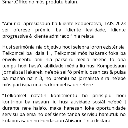
SmartOffice no mós produtu balun.
“Ami nia apresiasaun ba kliente kooperativa, TAIS 2023
sei oferese prémiu ba kliente lealidade, kliente
progressive & kliente admirado,” nia relata.
Husi serimónia nia objetivu hodi selebra loron ezisténsia
Telkomcel ba dala 11, Telkomcel mós hakarak foka ba
envolvimentu ami nia parseiru média ne’ebé fó ona
tempu hodi hasa’e abilidade média liu husi Kompetisaun
Jornalista Hakerek, ne’ebé sei fó prémiu osan cas & pulsa
ba manán na’in 3, no prémiu ba jornalista sira ne’ebé
mós partisipa ona iha kompetisaun refere.
“Telkomcel nafatin komitmentu ho prinsípiu hodi
kontribui ba nasaun liu husi atividade sosiál ne’ebé ]
durante ne’e hala’o, maka hanesan loke oportunidade
servisu ba ema ho defisiente tanba servisu hamutuk no
kolaborasaun ho Fundasaun Ahisaun,” nia deklara.