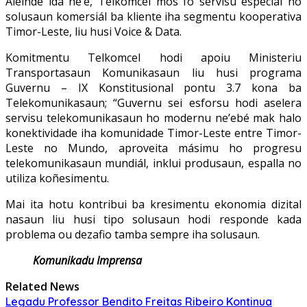
Aleinde ida ne’e, Telkomcel mós fó servisu especial no
solusaun komersiál ba kliente iha segmentu kooperativa
Timor-Leste, liu husi Voice & Data.
Komitmentu Telkomcel hodi apoiu Ministeriu
Transportasaun Komunikasaun liu husi programa
Guvernu – IX Konstitusional pontu 3.7 kona ba
Telekomunikasaun; “Guvernu sei esforsu hodi aselera
servisu telekomunikasaun ho modernu ne’ebé mak halo
konektividade iha komunidade Timor-Leste entre Timor-
Leste no Mundo, aproveita másimu ho progresu
telekomunikasaun mundiál, inklui produsaun, espalla no
utiliza koñesimentu.
Mai ita hotu kontribui ba kresimentu ekonomia dizital
nasaun liu husi tipo solusaun hodi responde kada
problema ou dezafio tamba sempre iha solusaun.
Komunikadu Imprensa
Related News
Legadu Professor Bendito Freitas Ribeiro Kontinua