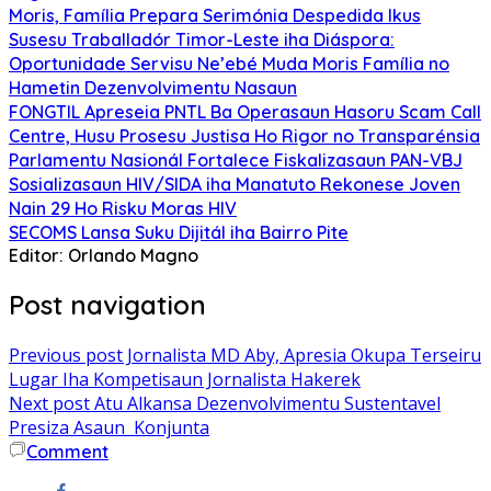
Moris, Família Prepara Serimónia Despedida Ikus
Susesu Traballadór Timor-Leste iha Diáspora:
Oportunidade Servisu Ne’ebé Muda Moris Família no
Hametin Dezenvolvimentu Nasaun
FONGTIL Apreseia PNTL Ba Operasaun Hasoru Scam Call
Centre, Husu Prosesu Justisa Ho Rigor no Transparénsia
Parlamentu Nasionál Fortalece Fiskalizasaun PAN-VBJ
Sosializasaun HIV/SIDA iha Manatuto Rekonese Joven
Nain 29 Ho Risku Moras HIV
SECOMS Lansa Suku Dijitál iha Bairro Pite
Editor: Orlando Magno
Post navigation
Previous post
Jornalista MD Aby, Apresia Okupa Terseiru
Lugar Iha Kompetisaun Jornalista Hakerek
Next post
Atu Alkansa Dezenvolvimentu Sustentavel
Presiza Asaun Konjunta
Comment