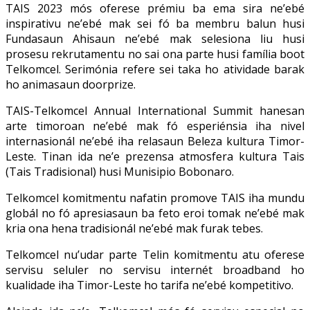
TAIS 2023 mós oferese prémiu ba ema sira ne’ebé
inspirativu ne’ebé mak sei fó ba membru balun husi
Fundasaun Ahisaun ne’ebé mak selesiona liu husi
prosesu rekrutamentu no sai ona parte husi família boot
Telkomcel. Serimónia refere sei taka ho atividade barak
ho animasaun doorprize.
TAIS-Telkomcel Annual International Summit hanesan
arte timoroan ne’ebé mak fó esperiénsia iha nivel
internasionál ne’ebé iha relasaun Beleza kultura Timor-
Leste. Tinan ida ne’e prezensa atmosfera kultura Tais
(Tais Tradisional) husi Munisipio Bobonaro.
Telkomcel komitmentu nafatin promove TAIS iha mundu
globál no fó apresiasaun ba feto eroi tomak ne’ebé mak
kria ona hena tradisionál ne’ebé mak furak tebes.
Telkomcel nu’udar parte Telin komitmentu atu oferese
servisu seluler no servisu internét broadband ho
kualidade iha Timor-Leste ho tarifa ne’ebé kompetitivo.