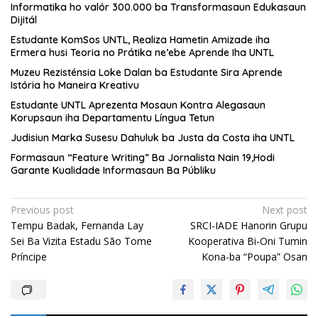
Informatika ho valór 300.000 ba Transformasaun Edukasaun
Dijitál
Estudante KomSos UNTL, Realiza Hametin Amizade iha
Ermera husi Teoria no Prátika ne’ebe Aprende Iha UNTL
Muzeu Rezisténsia Loke Dalan ba Estudante Sira Aprende
Istória ho Maneira Kreativu
Estudante UNTL Aprezenta Mosaun Kontra Alegasaun
Korupsaun iha Departamentu Língua Tetun
Judisiun Marka Susesu Dahuluk ba Justa da Costa iha UNTL
Formasaun “Feature Writing” Ba Jornalista Nain 19,Hodi
Garante Kualidade Informasaun Ba Públiku
Post
Previous post
Next post
Tempu Badak, Fernanda Lay
SRCI-IADE Hanorin Grupu
navigation
Sei Ba Vizita Estadu São Tome
Kooperativa Bi-Oni Tumin
Príncipe
Kona-ba “Poupa” Osan