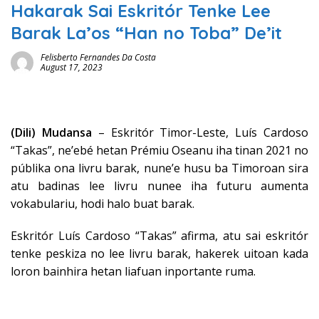
Hakarak Sai Eskritór Tenke Lee
Barak La’os “Han no Toba” De’it
Felisberto Fernandes Da Costa
August 17, 2023
(Dili) Mudansa
– Eskritór Timor-Leste, Luís Cardoso
“Takas”, ne’ebé hetan Prémiu Oseanu iha tinan 2021 no
públika ona livru barak, nune’e husu ba Timoroan sira
atu badinas lee livru nunee iha futuru aumenta
vokabulariu, hodi halo buat barak.
Eskritór Luís Cardoso “Takas” afirma, atu sai eskritór
tenke peskiza no lee livru barak, hakerek uitoan kada
loron bainhira hetan liafuan inportante ruma.