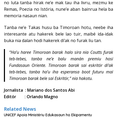
no luta tanba hirak ne’e mak tau iha livru, mezmu ke
Remas, Poezia no Istória, nune’e aban bainrua hela ba
memoria nasaun nian.
Tanba ne’e Takas husu ba Timoroan hotu, neebe iha
interesante atu hakerek bele lao tuir, maibé ida-idak
buka nia dalan hodi hakerek di’ak no furak liu tan.
“Ha’u haree Timoroan barak halo sira nia Coutts furak
teb-tebes, tanba ne’e balu manán premiu hosi
Fundasaun Oriente. Timoroan barak sai eskritór di’ak
teb-tebes, tanba ha’u iha esperansa boot futuru mai
Timoroan barak bele sai Eskritór,” nia hakotu.
Jornalista : Mariano dos Santos Abi
Editór : Orlando Magno
Related News
UNICEF Apoia Ministériu Edukasaun ho Ekipamentu