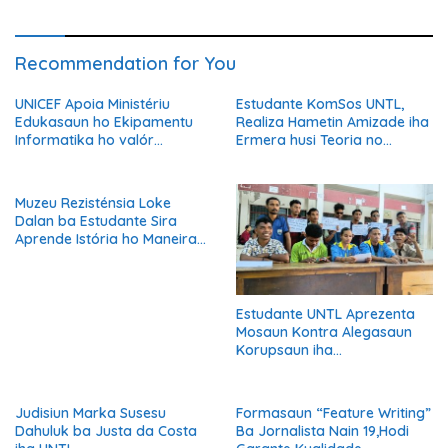
Recommendation for You
UNICEF Apoia Ministériu
Estudante KomSos UNTL,
Edukasaun ho Ekipamentu
Realiza Hametin Amizade iha
Informatika ho valór
Ermera husi Teoria no
300.000 ba Transformasaun
Prátika ne’ebe Aprende Iha
Edukasaun Dijitál
UNTL
Muzeu Rezisténsia Loke
Dalan ba Estudante Sira
Aprende Istória ho Maneira
Kreativu
Estudante UNTL Aprezenta
Mosaun Kontra Alegasaun
Korupsaun iha
Departamentu Língua Tetun
Judisiun Marka Susesu
Formasaun “Feature Writing”
Dahuluk ba Justa da Costa
Ba Jornalista Nain 19,Hodi