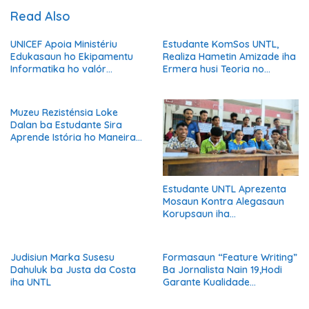
Read Also
UNICEF Apoia Ministériu
Estudante KomSos UNTL,
Edukasaun ho Ekipamentu
Realiza Hametin Amizade iha
Informatika ho valór
Ermera husi Teoria no
300.000 ba Transformasaun
Prátika ne’ebe Aprende Iha
Edukasaun Dijitál
UNTL
Muzeu Rezisténsia Loke
Dalan ba Estudante Sira
Aprende Istória ho Maneira
Kreativu
Estudante UNTL Aprezenta
Mosaun Kontra Alegasaun
Korupsaun iha
Departamentu Língua Tetun
Judisiun Marka Susesu
Formasaun “Feature Writing”
Dahuluk ba Justa da Costa
Ba Jornalista Nain 19,Hodi
iha UNTL
Garante Kualidade
Informasaun Ba Públiku