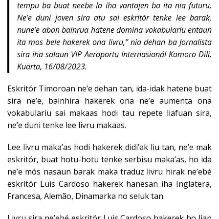
tempu ba buat neebe la iha vantajen ba ita nia futuru,
Ne’e duni joven sira atu sai eskritór tenke lee barak,
nune’e aban bainrua hatene domina vokabulariu entaun
ita mos bele hakerek ona livru,” nia dehan ba Jornalista
sira iha salaun VIP Aeroportu Internasionál Komoro Dili,
Kuarta, 16/08/2023.
Eskritór Timoroan ne’e dehan tan, ida-idak hatene buat
sira ne’e, bainhira hakerek ona ne’e aumenta ona
vokabulariu sai makaas hodi tau repete liafuan sira,
ne’e duni tenke lee livru makaas.
Lee livru maka’as hodi hakerek didi’ak liu tan, ne’e mak
eskritór, buat hotu-hotu tenke serbisu maka’as, ho ida
ne’e mós nasaun barak maka traduz livru hirak ne’ebé
eskritór Luis Cardoso hakerek hanesan iha Inglatera,
Francesa, Alemão, Dinamarka no seluk tan.
Livru sira ne’ebé eskritór Luis Cardoso hakerek ho lian