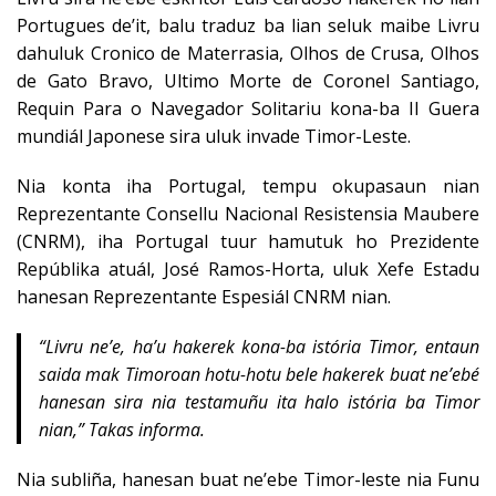
Portugues de’it, balu traduz ba lian seluk maibe Livru
dahuluk Cronico de Materrasia, Olhos de Crusa, Olhos
de Gato Bravo, Ultimo Morte de Coronel Santiago,
Requin Para o Navegador Solitariu kona-ba II Guera
mundiál Japonese sira uluk invade Timor-Leste.
Nia konta iha Portugal, tempu okupasaun nian
Reprezentante Consellu Nacional Resistensia Maubere
(CNRM), iha Portugal tuur hamutuk ho Prezidente
Repúblika atuál, José Ramos-Horta, uluk Xefe Estadu
hanesan Reprezentante Espesiál CNRM nian.
“Livru ne’e, ha’u hakerek kona-ba istória Timor, entaun
saida mak Timoroan hotu-hotu bele hakerek buat ne’ebé
hanesan sira nia testamuñu ita halo istória ba Timor
nian,” Takas informa.
Nia subliña, hanesan buat ne’ebe Timor-leste nia Funu