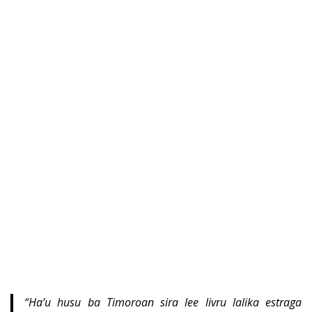
“Ha’u husu ba Timoroan sira lee livru lalika estraga