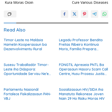
Kura Moras Oioin
Cure Various Diseases
Read Also
Timor-Leste no Malásia
Legadu Professor Bendito
Hametin Kooperasaun ba
Freitas Ribeiro Kontinua
Dezenvolvimentu Rural
Moris, Família Prepara
Serimónia Despedida Ikus
Susesu Traballadór Timor-
FONGTIL Apreseia PNTL Ba
Leste iha Diáspora:
Operasaun Hasoru Scam Call
Oportunidade Servisu Ne’ebé
Centre, Husu Prosesu Justisa
Muda Moris Família no
Ho Rigor no Transparénsia
Hametin Dezenvolvimentu
Nasaun
Parlamentu Nasionál
Sosializasaun HIV/SIDA iha
Fortalece Fiskalizasaun PAN-
Manatuto Rekonese Joven
VBJ
Nain 29 Ho Risku Moras HIV