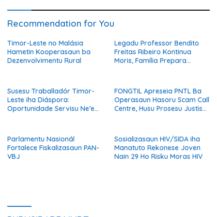
Recommendation for You
Timor-Leste no Malásia
Legadu Professor Bendito
Hametin Kooperasaun ba
Freitas Ribeiro Kontinua
Dezenvolvimentu Rural
Moris, Família Prepara
Serimónia Despedida Ikus
Susesu Traballadór Timor-
FONGTIL Apreseia PNTL Ba
Leste iha Diáspora:
Operasaun Hasoru Scam Call
Oportunidade Servisu Ne’ebé
Centre, Husu Prosesu Justisa
Muda Moris Família no
Ho Rigor no Transparénsia
Hametin Dezenvolvimentu
Nasaun
Parlamentu Nasionál
Sosializasaun HIV/SIDA iha
Fortalece Fiskalizasaun PAN-
Manatuto Rekonese Joven
VBJ
Nain 29 Ho Risku Moras HIV