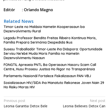
Editór : Orlando Magno
Related News
Timor-Leste no Malásia Hametin Kooperasaun ba
Dezenvolvimentu Rural
Legadu Professor Bendito Freitas Ribeiro Kontinua Moris,
Família Prepara Serimónia Despedida Ikus
Susesu Traballadór Timor-Leste iha Diáspora: Oportunidade
Servisu Ne’ebé Muda Moris Família no Hametin
Dezenvolvimentu Nasaun
FONGTIL Apreseia PNTL Ba Operasaun Hasoru Scam Call
Centre, Husu Prosesu Justisa Ho Rigor no Transparénsia
Parlamentu Nasionál Fortalece Fiskalizasaun PAN-VBJ
Sosializasaun HIV/SIDA iha Manatuto Rekonese Joven Nain 29
Ho Risku Moras HIV
Post
Previous post
Next post
Leonia Garantia Detox Bele
Leonia Believes Detox Can
navigation