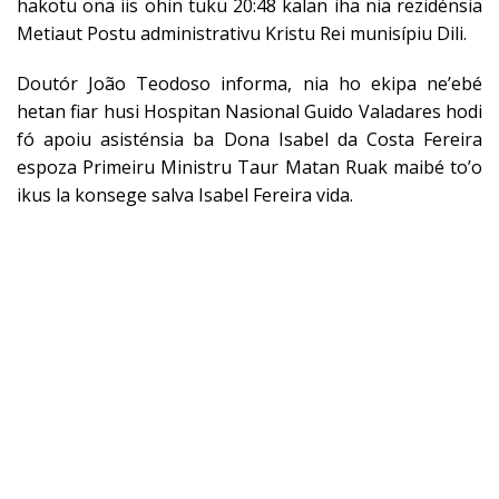
hakotu ona iis ohin tuku 20:48 kalan iha nia rezidénsia
Metiaut Postu administrativu Kristu Rei munisípiu Dili.
Doutór João Teodoso informa, nia ho ekipa ne’ebé
hetan fiar husi Hospitan Nasional Guido Valadares hodi
fó apoiu asisténsia ba Dona Isabel da Costa Fereira
espoza Primeiru Ministru Taur Matan Ruak maibé to’o
ikus la konsege salva Isabel Fereira vida.