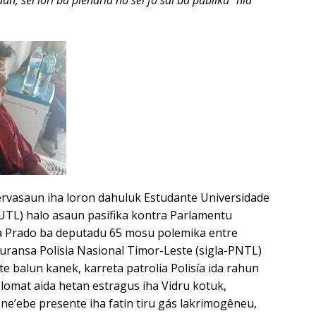
ervasaun iha loron dahuluk Estudante Universidade
EUTL) halo asaun pasífika kontra Parlamentu
a Prado ba deputadu 65 mosu polemika entre
uransa Polísia Nasional Timor-Leste (sigla-PNTL)
te balun kanek, karreta patrolia Polisía ida rahun
lomat aida hetan estragus iha Vidru kotuk,
 ne’ebe presente iha fatin tiru gás lakrimogêneu,