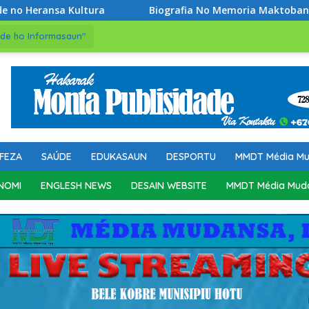
Biografia No Memoria Maktoban: Professor Bendito Freita
de ho Informasaun"
FEZA
SAÚDE
EDUKASAUN
DESPORTU
MMDT Média M
NOMI
ENGLESH NEWS
DESAIN WEBSITE
MMDT Média Mud