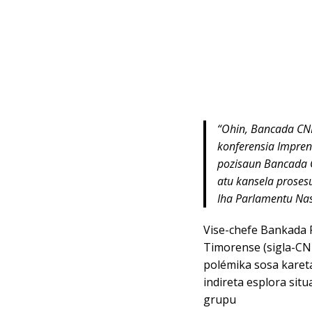
“Ohin, Bancada CN
konferensia Impren
pozisaun Bancada 
atu kansela proses
Iha Parlamentu Nas
Vise-chefe Bankada 
Timorense (sigla-CN
polémika sosa karet
indireta esplora situ
grupu