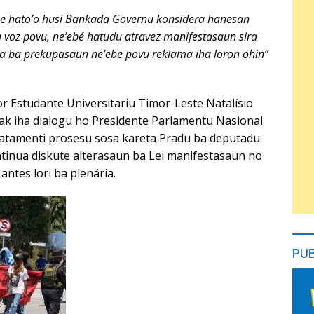
be hato’o husi Bankada Governu konsidera hanesan
a voz povu, ne’ebé hatudu atravez manifestasaun sira
ta ba prekupasaun ne’ebe povu reklama iha loron ohin”
 Estudante Universitariu Timor-Leste Natalísio
k iha dialogu ho Presidente Parlamentu Nasional
iatamenti prosesu sosa kareta Pradu ba deputadu
tinua diskute alterasaun ba Lei manifestasaun no
 antes lori ba plenária.
PU