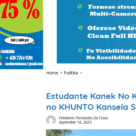
Home
Politika
Politika
Estudante Kanek No 
no KHUNTO Kansela So
Felisberto Fernandes Da Costa
September 16, 2025