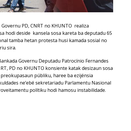
a Governu PD, CNRT no KHUNTO realiza
a hodi deside kansela sosa kareta ba deputadu 65
onal tamba hetan protesta husi kamada sosial no
iu sira.
 Bankada Governu Deputadu Patrocínio Fernandes
NRT, PD no KHUNTO konsiente katak desizaun sosa
 preokupasaun públiku, haree ba ezijénsia
ikuldades ne’ebé sekretariadu Parlamentu Nasional
oveitamentu polítiku hodi hamosu instabilidade.