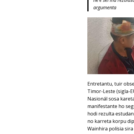
argumenta
Entretantu, tuir obs
Timor-Leste (sigla-
Nasionál sosa karet
manifestante ho seg
hodi rezulta estudan
no karreta korpu dip
Wainhira polísia sira