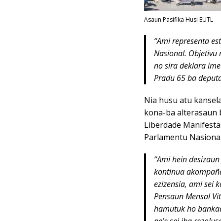
Asaun Pasifika Husi EUTL
“Ami representa es
Nasional. Objetivu 
no sira deklara im
Pradu 65 ba deputa
Nia husu atu kansel
kona-ba alterasaun b
Liberdade Manifesta
Parlamentu Nasional
“Ami hein desizaun 
kontinua akompaña,
ezizensia, ami sei 
Pensaun Mensal Vita
hamutuk ho bankad
ne’e sei iha rezolus