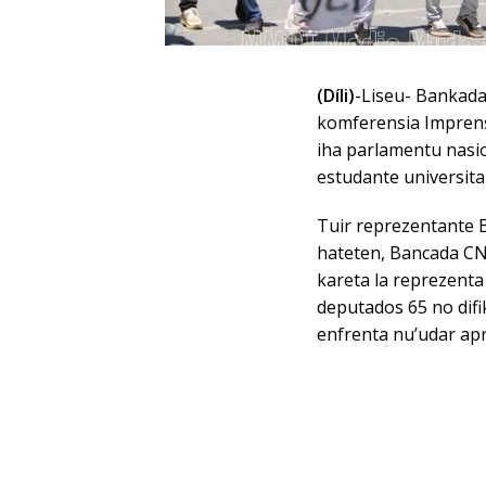
(Díli)
-Liseu- Bankad
komferensia Imprens
iha parlamentu nasi
estudante universitar
Tuir reprezentante
hateten, Bancada C
kareta la reprezenta
deputados 65 no dif
enfrenta nu’udar apr