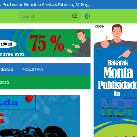
s Ribeiro, M.Eng.
Maske Idade Avansadu, Armando Soare
close
udansa
INDUSTRIA
ansa