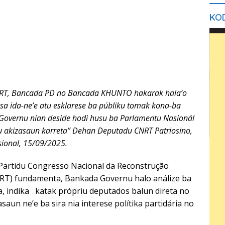
KOD
RT, Bancada PD no Bancada KHUNTO hakarak hala’o
sa ida-ne’e atu esklarese ba públiku tomak kona-ba
Governu nian deside hodi husu ba Parlamentu Nasionál
u akizasaun karreta”
Dehan Deputadu CNRT Patriosino,
ional, 15/09/2025.
Partidu Congresso Nacional da Reconstrução
RT) fundamenta, Bankada Governu halo análize ba
a, indika katak própriu deputados balun direta no
asaun ne’e ba sira nia interese polítika partidária no