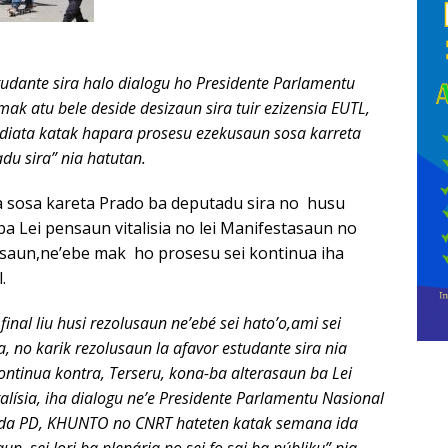
tudante sira halo dialogu ho Presidente Parlamentu
mak atu bele deside desizaun sira tuir ezizensia EUTL,
ediata katak hapara prosesu ezekusaun sosa karreta
du sira”
nia hatutan.
a sosa kareta Prado ba deputadu sira no husu
a Lei pensaun vitalisia no lei Manifestasaun no
saun,ne’ebe mak ho prosesu sei kontinua iha
.
final liu husi rezolusaun ne’ebé sei hato’o,ami sei
 no karik rezolusaun la afavor estudante sira nia
kontinua kontra, Terseru, kona-ba alterasaun ba Lei
lísia, iha dialogu ne’e Presidente Parlamentu Nasional
a PD, KHUNTO no CNRT hateten katak semana ida
aun, sei lori ba plenária no sei fo sai ba públiku”
nia