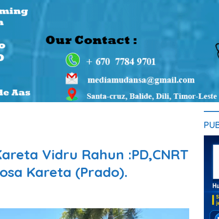
PU
Kareta Vidru Rahun :PD,CNRT
sa Kareta (Prado).