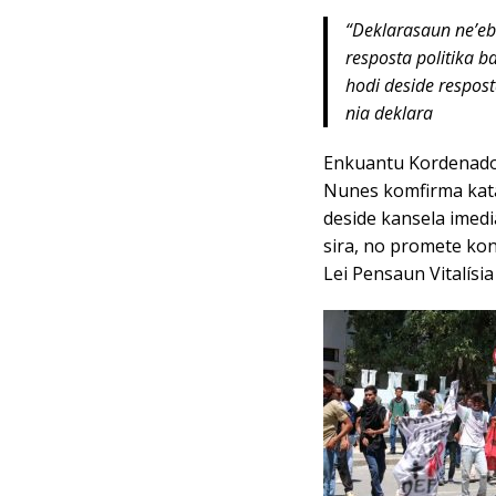
“Deklarasaun ne’e
resposta politika b
hodi deside respos
nia deklara
Enkuantu Kordenador
Nunes komfirma kata
deside kansela imed
sira, no promete kon
Lei Pensaun Vitalísia