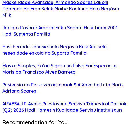
Maske Idade Avansadu, Armando Soares Lakohi
Depende Ba Ema Seluk Maibe Kontinua Halo Negósiu
Ki’ik
Jacinto Rosario Amaral Suku Sapatu Husi Tinan 2001
Hodi Sustenta Família
Husi Feriadu Jonasio halo Negósiu Ki’ik Atu selu
nesesidade eskola no Suporta Família.
Maske Simples, Fa’an Sigaru no Pulsa Sai Esperansa
Moris ba Francisco Alves Barreto
Pasiénsia no Perseveransa mak Sai Xave ba Luta Moris
Adriana Soares.
AIFAESA, I.P. Avalia Prestasaun Servisu Trimestral Daruak
(Q2) 2026 Hodi Hametin Kualidade Servisu Instituisaun
Recommendation for You