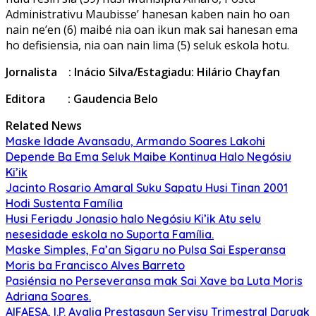
Administrativu Maubisse’ hanesan kaben nain ho oan
nain ne’en (6) maibé nia oan ikun mak sai hanesan ema
ho defisiensia, nia oan nain lima (5) seluk eskola hotu.
Jornalista : Inácio Silva/Estagiadu: Hilário Chayfan
Editora : Gaudencia Belo
Related News
Maske Idade Avansadu, Armando Soares Lakohi
Depende Ba Ema Seluk Maibe Kontinua Halo Negósiu
Ki’ik
Jacinto Rosario Amaral Suku Sapatu Husi Tinan 2001
Hodi Sustenta Família
Husi Feriadu Jonasio halo Negósiu Ki’ik Atu selu
nesesidade eskola no Suporta Família.
Maske Simples, Fa’an Sigaru no Pulsa Sai Esperansa
Moris ba Francisco Alves Barreto
Pasiénsia no Perseveransa mak Sai Xave ba Luta Moris
Adriana Soares.
AIFAESA, I.P. Avalia Prestasaun Servisu Trimestral Daruak