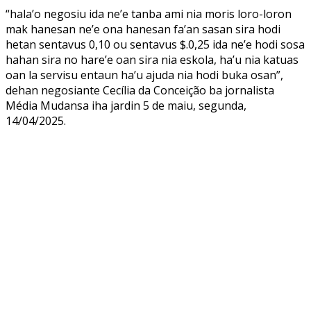
“hala’o negosiu ida ne’e tanba ami nia moris loro-loron
mak hanesan ne’e ona hanesan fa’an sasan sira hodi
hetan sentavus 0,10 ou sentavus $.0,25 ida ne’e hodi sosa
hahan sira no hare’e oan sira nia eskola, ha’u nia katuas
oan la servisu entaun ha’u ajuda nia hodi buka osan”,
dehan negosiante Cecília da Conceição ba jornalista
Média Mudansa iha jardin 5 de maiu, segunda,
14/04/2025.