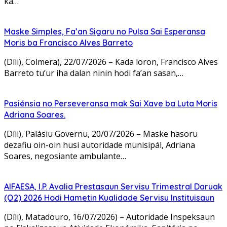
ka…
Maske Simples, Fa’an Sigaru no Pulsa Sai Esperansa
Moris ba Francisco Alves Barreto
(Díli), Colmera), 22/07/2026 – Kada loron, Francisco Alves
Barreto tu’ur iha dalan ninin hodi fa’an sasan,…
Pasiénsia no Perseveransa mak Sai Xave ba Luta Moris
Adriana Soares.
(Díli), Palásiu Governu, 20/07/2026 – Maske hasoru
dezafiu oin-oin husi autoridade munisipál, Adriana
Soares, negosiante ambulante…
AIFAESA, I.P. Avalia Prestasaun Servisu Trimestral Daruak
(Q2) 2026 Hodi Hametin Kualidade Servisu Instituisaun
(Díli), Matadouro, 16/07/2026) – Autoridade Inspeksaun