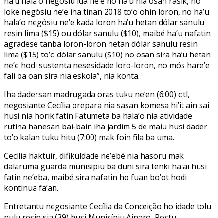
ha’u hala’o negósiu ida ne’e ho ha’u nia osan rasik, no
loke negósiu ne’e iha tinan 2018 to’o ohin loron, no ha’u
hala’o negósiu ne’e kada loron ha’u hetan dólar sanulu
resin lima ($15) ou dólar sanulu ($10), maibé ha’u nafatin
agradese tanba loron-loron hetan dólar sanulu resin
lima ($15) to’o dólar sanulu ($10) no osan sira ha’u hetan
ne’e hodi sustenta nesesidade loro-loron, no mós hare’e
fali ba oan sira nia eskola”, nia konta.
Iha dadersan madrugada oras tuku ne’en (6:00) otl,
negosiante Cecília prepara nia sasan komesa hi’it ain sai
husi nia horik fatin Fatumeta ba hala’o nia atividade
rutina hanesan bai-bain iha jardim 5 de maiu husi dader
to’o kalan tuku hitu (7:00) mak foin fila ba uma.
Cecília haktuir, difikuldade ne’ebé nia hasoru mak
dalaruma guarda munisípiu ba duni sira tenki halai husi
fatin ne’eba, maibé sira nafatin ho fuan bo’ot hodi
kontinua fa’an.
Entretantu negosiante Cecília da Conceição ho idade tolu
nulu resin sia (39) husi Munisípiu Ainaro, Postu