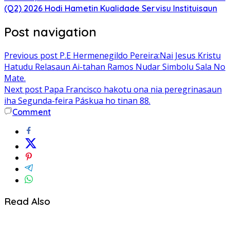
(Q2) 2026 Hodi Hametin Kualidade Servisu Instituisaun
Post navigation
Previous post
P.E Hermenegildo Pereira:Nai Jesus Kristu
Hatudu Relasaun Ai-tahan Ramos Nudar Simbolu Sala No
Mate.
Next post
Papa Francisco hakotu ona nia peregrinasaun
iha Segunda-feira Páskua ho tinan 88.
Comment
Read Also