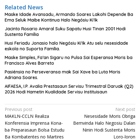
Related News
Maske Idade Avansadu, Armando Soares Lakohi Depende Ba
Ema Seluk Maibe Kontinua Halo Negósiu Ki’ik
Jacinto Rosario Amaral Suku Sapatu Husi Tinan 2001 Hodi
Sustenta Família
Husi Feriadu Jonasio halo Negósiu Ki’ik Atu selu nesesidade
eskola no Suporta Família.
Maske Simples, Fa’an Sigaru no Pulsa Sai Esperansa Moris ba
Francisco Alves Barreto
Pasiénsia no Perseveransa mak Sai Xave ba Luta Moris
Adriana Soares.
AIFAESA, I.P. Avalia Prestasaun Servisu Trimestral Daruak (Q2)
2026 Hodi Hametin Kualidade Servisu Instituisaun
Post
Previous post
Next post
MAKLN-CCLN Realiza
Nesesidade Moris Obriga
navigation
Konferensia Imprensa Kona-
Bemvinda Halo Negosiu Dalan
ba Preparasaun Bolsa Estudu
Ninin Hodi Sustenta Moris
Ba Kombatentes no Martires
Loro-loron