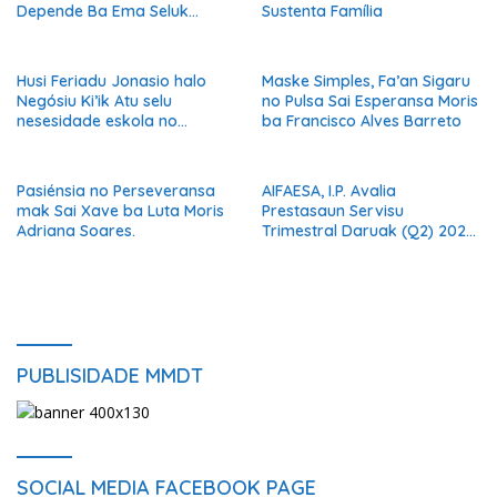
Depende Ba Ema Seluk
Sustenta Família
Maibe Kontinua Halo Negósiu
Ki’ik
Husi Feriadu Jonasio halo
Maske Simples, Fa’an Sigaru
Negósiu Ki’ik Atu selu
no Pulsa Sai Esperansa Moris
nesesidade eskola no
ba Francisco Alves Barreto
Suporta Família.
Pasiénsia no Perseveransa
AIFAESA, I.P. Avalia
mak Sai Xave ba Luta Moris
Prestasaun Servisu
Adriana Soares.
Trimestral Daruak (Q2) 2026
Hodi Hametin Kualidade
Servisu Instituisaun
PUBLISIDADE MMDT
SOCIAL MEDIA FACEBOOK PAGE