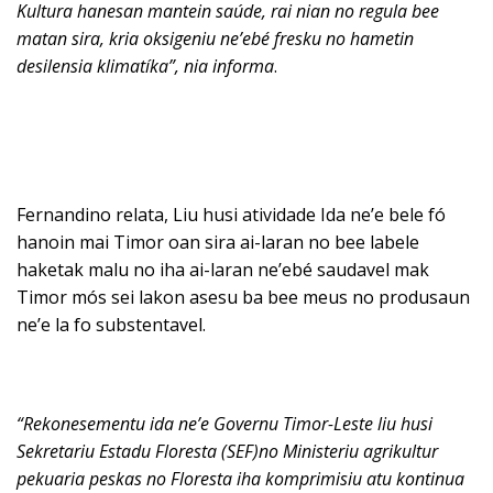
Kultura hanesan mantein sa
úde, rai nian no regula bee
matan sira, kria oksigeniu ne’eb
é fresku no hametin
desilensia klimat
íka”, nia informa
.
Fernandino relata, Liu husi atividade Ida ne’e bele fó
hanoin mai Timor oan sira ai-laran no bee labele
haketak malu no iha ai-laran ne’ebé saudavel mak
Timor mós sei lakon asesu ba bee meus no produsaun
ne’e la fo substentavel.
“Rekonesementu ida ne’e Governu Timor-Leste liu husi
Sekretariu Estadu Floresta (SEF)no Ministeriu agrikultur
pekuaria peskas no Floresta iha komprimisiu atu kontinua