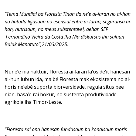
“Tema Mundial ba Floresta Tinan da ne’e ai-laran no ai-han
no hatudu ligasaun no esensial entre ai-laran, seguransa ai-
han, nutrisaun, no meus substentavel, dehan SEF
Fernandino Vieira da Costa iha Nia diskursus iha salaun
Balak Manatuto”,21/03/2025
.
Nune’e nia haktuir, Floresta ai-laran la’os de’it hanesan
ai-hun lubun ida, maibé Floresta mak ekosistema no ai-
horis ne’ebé suporta biorversidade, regula situs bee
nian, hasa’e rai bokur, no sustenta produtividade
agrikola iha Timor-Leste.
“Floresta sai ona hanesan fundasaun ba kondisaun moris