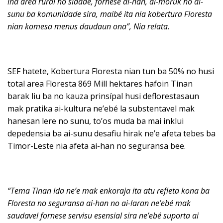
iha area rural no sidade, fornese ai-han, ai-moruk no ai-
sunu ba komunidade sira, maib
é ita nia kobertura Floresta
nian komesa menus daudaun ona”, Nia relata
.
SEF hatete, Kobertura Floresta nian tun ba 50% no husi
total area Floresta 869 Mill hektares hafoin Tinan
barak liu ba no kauza prinsípal husi deflorestasaun
mak pratika ai-kultura ne’ebé la substentavel mak
hanesan lere no sunu, to’os muda ba mai inklui
depedensia ba ai-sunu desafiu hirak ne’e afeta tebes ba
Timor-Leste nia afeta ai-han no seguransa bee.
“Tema Tinan Ida ne’e mak enkoraja ita atu refleta kona ba
Floresta no seguransa ai-han no ai-laran ne’eb
é mak
saudavel fornese servisu esensial sira ne’eb
é suporta ai