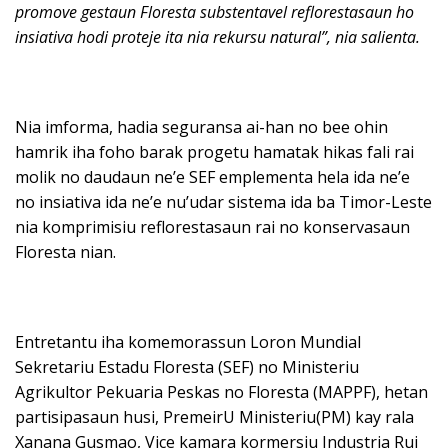
promove gestaun Floresta substentavel reflorestasaun ho
insiativa hodi proteje ita nia rekursu natural”, nia salienta.
Nia imforma, hadia seguransa ai-han no bee ohin
hamrik iha foho barak progetu hamatak hikas fali rai
molik no daudaun ne’e SEF emplementa hela ida ne’e
no insiativa ida ne’e nu’udar sistema ida ba Timor-Leste
nia komprimisiu reflorestasaun rai no konservasaun
Floresta nian.
Entretantu iha komemorassun Loron Mundial
Sekretariu Estadu Floresta (SEF) no Ministeriu
Agrikultor Pekuaria Peskas no Floresta (MAPPF), hetan
partisipasaun husi, PremeirU Ministeriu(PM) kay rala
Xanana Gusmao, Vice kamara kormersiu Industria Rui