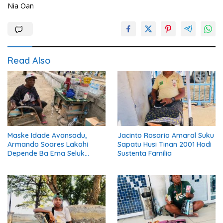
Nia Oan
Read Also
Maske Idade Avansadu,
Jacinto Rosario Amaral Suku
Armando Soares Lakohi
Sapatu Husi Tinan 2001 Hodi
Depende Ba Ema Seluk
Sustenta Família
Maibe Kontinua Halo Negósiu
Ki’ik