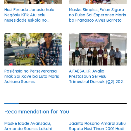
Husi Feriadu Jonasio halo
Maske Simples, Fa’an Sigaru
Negósiu Ki’ik Atu selu
no Pulsa Sai Esperansa Moris
nesesidade eskola no
ba Francisco Alves Barreto
Suporta Família.
Pasiénsia no Perseveransa
AIFAESA, I.P. Avalia
mak Sai Xave ba Luta Moris
Prestasaun Servisu
Adriana Soares.
Trimestral Daruak (Q2) 2026
Hodi Hametin Kualidade
Servisu Instituisaun
Recommendation for You
Maske Idade Avansadu,
Jacinto Rosario Amaral Suku
Armando Soares Lakohi
Sapatu Husi Tinan 2001 Hodi