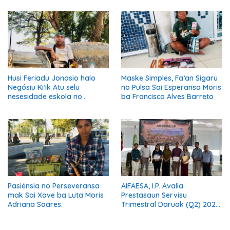
Ki’ik
Husi Feriadu Jonasio halo
Maske Simples, Fa’an Sigaru
Negósiu Ki’ik Atu selu
no Pulsa Sai Esperansa Moris
nesesidade eskola no
ba Francisco Alves Barreto
Suporta Família.
Pasiénsia no Perseveransa
AIFAESA, I.P. Avalia
mak Sai Xave ba Luta Moris
Prestasaun Servisu
Adriana Soares.
Trimestral Daruak (Q2) 2026
Hodi Hametin Kualidade
Servisu Instituisaun