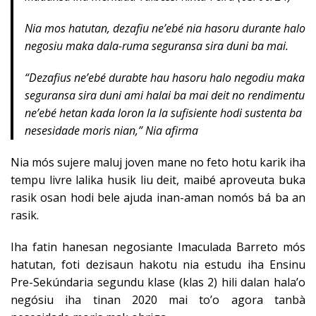
Nia mos hatutan, dezafiu ne’ebé nia hasoru durante halo
negosiu maka dala-ruma seguransa sira duni ba mai.
“
Dezafius ne’ebé durabte hau hasoru halo negodiu maka
seguransa sira duni ami halai ba mai deit no rendimentu
ne’ebé hetan kada loron la la sufisiente hodi sustenta ba
nesesidade moris nian,” Nia afirma
Nia mós sujere maluj joven mane no feto hotu karik iha
tempu livre lalika husik liu deit, maibé aproveuta buka
rasik osan hodi bele ajuda inan-aman nomós bá ba an
rasik.
Iha fatin hanesan negosiante Imaculada Barreto mós
hatutan, foti dezisaun hakotu nia estudu iha Ensinu
Pre-Sekúndaria segundu klase (klas 2) hili dalan hala’o
negósiu iha tinan 2020 mai to’o agora tanbà