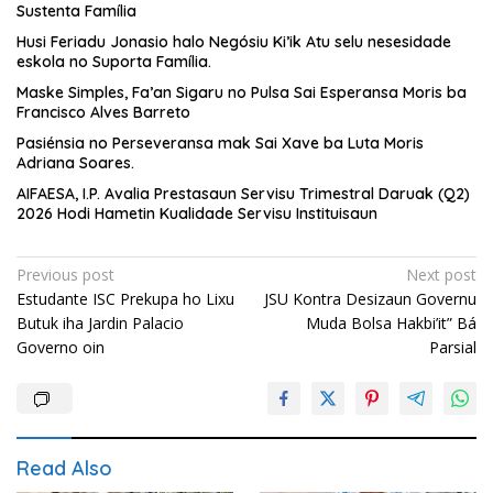
Sustenta Família
Husi Feriadu Jonasio halo Negósiu Ki’ik Atu selu nesesidade
eskola no Suporta Família.
Maske Simples, Fa’an Sigaru no Pulsa Sai Esperansa Moris ba
Francisco Alves Barreto
Pasiénsia no Perseveransa mak Sai Xave ba Luta Moris
Adriana Soares.
AIFAESA, I.P. Avalia Prestasaun Servisu Trimestral Daruak (Q2)
2026 Hodi Hametin Kualidade Servisu Instituisaun
Post
Previous post
Next post
Estudante ISC Prekupa ho Lixu
JSU Kontra Desizaun Governu
navigation
Butuk iha Jardin Palacio
Muda Bolsa Hakbi’it” Bá
Governo oin
Parsial
Read Also