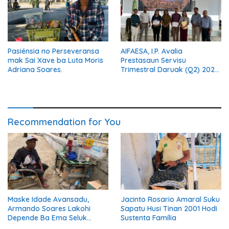
Pasiénsia no Perseveransa
AIFAESA, I.P. Avalia
mak Sai Xave ba Luta Moris
Prestasaun Servisu
Adriana Soares.
Trimestral Daruak (Q2) 2026
Hodi Hametin Kualidade
Servisu Instituisaun
Recommendation for You
Maske Idade Avansadu,
Jacinto Rosario Amaral Suku
Armando Soares Lakohi
Sapatu Husi Tinan 2001 Hodi
Depende Ba Ema Seluk
Sustenta Família
Maibe Kontinua Halo Negósiu