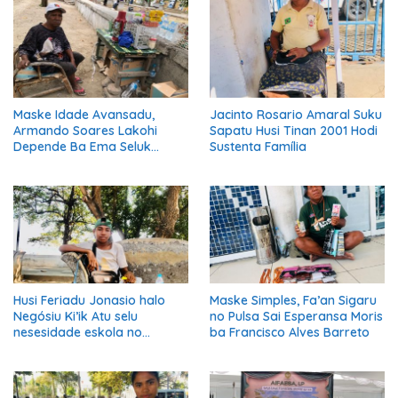
Maske Idade Avansadu,
Jacinto Rosario Amaral Suku
Armando Soares Lakohi
Sapatu Husi Tinan 2001 Hodi
Depende Ba Ema Seluk
Sustenta Família
Maibe Kontinua Halo Negósiu
Ki’ik
Husi Feriadu Jonasio halo
Maske Simples, Fa’an Sigaru
Negósiu Ki’ik Atu selu
no Pulsa Sai Esperansa Moris
nesesidade eskola no
ba Francisco Alves Barreto
Suporta Família.