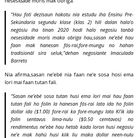
nesesidade moris mak obriga.
“
Hau foti dezisaun hakotu nia estudu iha Ensinu Pre-
Sekúndaria segundu klase (klas 2) hili dalan hala’o
negósiu iha tinan 2020 hodi halo negosiu tanbà
nesesidade moris maka obriga hau,sasan ne’ebé hau
faan mak hanesan fós-rai,fore-mungu no hahan
tradisionál sira seluk,”dehan negosiante Imaculada
Barreto
Nia afirma,sasan ne’ebé nia faan ne’e sosa hosi ema
lori mai faan tutan fali.
“
Sasan ne’ebé sosa tutan husi ema lori mai hau faan
tutan fali ho folin la hanesan fós-rai lata ida ho folin
dollar ida ($1.00) fore-rai ka fore-mungu lata Ki’ik ida
folin sentavus lima-nulu ($0.50 cemtavos) no
rendimentus ne’ebe hau hetab kada loron husi negosiu
ne’e mak hahú husi kiik liu maka dollar neen-nulu