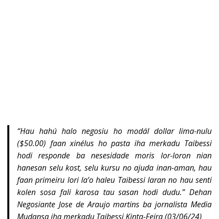
“
Hau hahú halo negosiu ho modál dollar lima-nulu
($50.00) faan xinélus ho pasta iha merkadu Taibessi
hodi responde ba nesesidade moris lor-loron nian
hanesan selu kost, selu kursu no ajuda inan-aman, hau
faan primeiru lori la’o haleu Taibessi laran no hau senti
kolen sosa fali karosa tau sasan hodi dudu.” Dehan
Negosiante Jose de Araujo martins ba jornalista Media
Mudansa iha merkadu Taibessi Kinta-Feira (03/06/24)