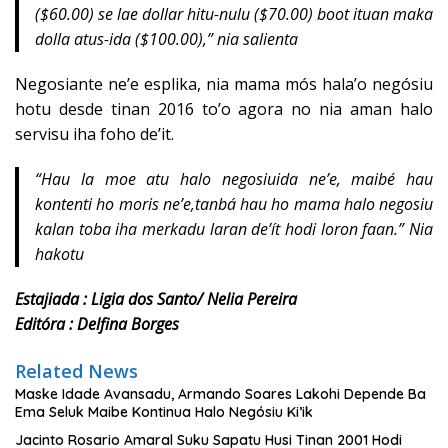
($60.00) se lae dollar hitu-nulu ($70.00) boot ituan maka
dolla atus-ida ($100.00),” nia salienta
Negosiante ne’e esplika, nia mama mós hala’o negósiu
hotu desde tinan 2016 to’o agora no nia aman halo
servisu iha foho de’it.
“
Hau la moe atu halo negosiuida ne’e, maibé hau
kontenti ho moris ne’e,tanbá hau ho mama halo negosiu
kalan toba iha merkadu laran de’ít hodi loron faan.” Nia
hakotu
Estajiada : Ligia dos Santo/ Nelia Pereira
Editóra : Delfina Borges
Related News
Maske Idade Avansadu, Armando Soares Lakohi Depende Ba
Ema Seluk Maibe Kontinua Halo Negósiu Ki’ik
Jacinto Rosario Amaral Suku Sapatu Husi Tinan 2001 Hodi