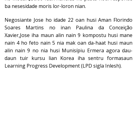
ba nesesidade moris lor-loron nian.
Negosiante Jose ho idade 22 oan husi Aman Florindo
Soares Martins no inan Paulina da Conceição
Xavier,Jose iha maun alin nain 9 kompostu husi mane
nain 4 ho feto nain 5 nia mak oan da-haat husi maun
alin nain 9 no nia husi Munisípiu Ermera agora dau-
daun tuir kursu lian Korea iha sentru formasaun
Learning Progress Development (LPD sigla Inlesh).