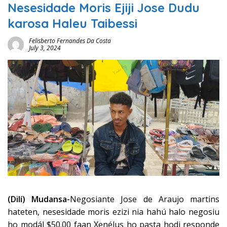
Nesesidade Moris Ejiji Jose Dudu
karosa Haleu Taibessi
Felisberto Fernandes Da Costa
July 3, 2024
(Dilí) Mudansa-
Negosiante Jose de Araujo martins
hateten, nesesidade moris ezizi nia hahú halo negosiu
ho modál $50.00 faan Xenélus ho pasta hodi responde