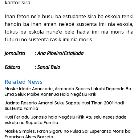
kantor sira.
Inan feton ne’e husu ba estudante sira ba eskola tenki
hanoin ba inan aman ne’ebé sustenta imi nia eskola,
fokus ba eskola nune’e bele hadia imi nia moris iha
futuru no sustenta rasik imi nia moris.
Jornalista : Ana Ribeiro/Estajiada
Editora : Sandi Belo
Related News
Maske Idade Avansadu, Armando Soares Lakohi Depende Ba
Ema Seluk Maibe Kontinua Halo Negósiu Ki’ik
Jacinto Rosario Amaral Suku Sapatu Husi Tinan 2001 Hodi
Sustenta Família
Husi Feriadu Jonasio halo Negósiu Ki’ik Atu selu nesesidade
eskola no Suporta Família.
Maske Simples, Fa’an Sigaru no Pulsa Sai Esperansa Moris ba
Francisco Alves Barreto