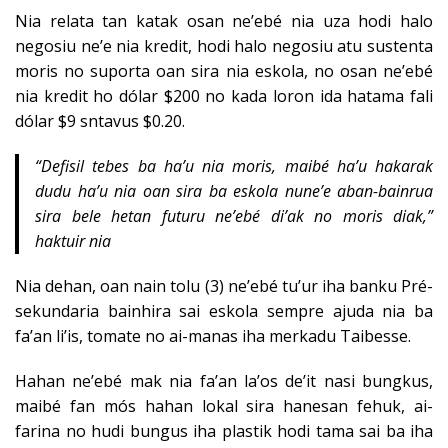
Nia relata tan katak osan ne’ebé nia uza hodi halo
negosiu ne’e nia kredit, hodi halo negosiu atu sustenta
moris no suporta oan sira nia eskola, no osan ne’ebé
nia kredit ho dólar $200 no kada loron ida hatama fali
dólar $9 sntavus $0.20.
“Defisil tebes ba ha’u nia moris, maibé ha’u hakarak
dudu ha’u nia oan sira ba eskola nune’e aban-bainrua
sira bele hetan futuru ne’ebé di’ak no moris diak,”
haktuir nia
Nia dehan, oan nain tolu (3) ne’ebé tu’ur iha banku Pré-
sekundaria bainhira sai eskola sempre ajuda nia ba
fa’an li’is, tomate no ai-manas iha merkadu Taibesse.
Hahan ne’ebé mak nia fa’an la’os de’it nasi bungkus,
maibé fan mós hahan lokal sira hanesan fehuk, ai-
farina no hudi bungus iha plastik hodi tama sai ba iha