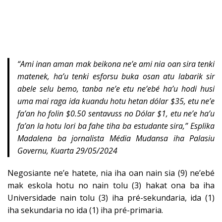
“Ami inan aman mak beikona ne’e ami nia oan sira tenki
matenek, ha’u tenki esforsu buka osan atu labarik sir
abele selu bemo, tanba ne’e etu ne’ebé ha’u hodi husi
uma mai raga ida kuandu hotu hetan dólar $35, etu ne’e
fa’an ho folin $0.50 sentavuss no Dólar $1, etu ne’e ha’u
fa’an la hotu lori ba fahe tiha ba estudante sira,” Esplika
Madalena ba jornalista Média Mudansa iha Palasiu
Governu, Kuarta 29/05/2024
Negosiante ne’e hatete, nia iha oan nain sia (9) ne’ebé
mak eskola hotu no nain tolu (3) hakat ona ba iha
Universidade nain tolu (3) iha pré-sekundaria, ida (1)
iha sekundaria no ida (1) iha pré-primaria.