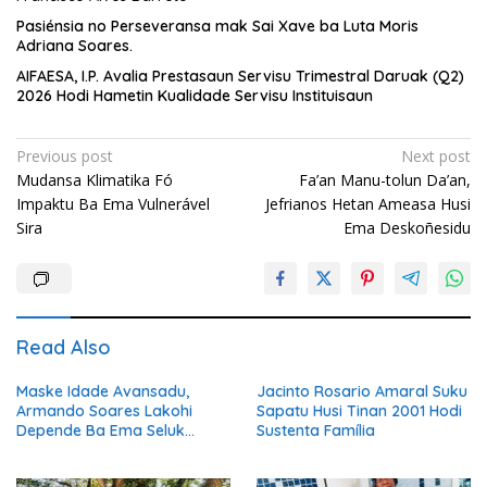
Pasiénsia no Perseveransa mak Sai Xave ba Luta Moris
Adriana Soares.
AIFAESA, I.P. Avalia Prestasaun Servisu Trimestral Daruak (Q2)
2026 Hodi Hametin Kualidade Servisu Instituisaun
Post
Previous post
Next post
Mudansa Klimatika Fó
Fa’an Manu-tolun Da’an,
navigation
Impaktu Ba Ema Vulnerável
Jefrianos Hetan Ameasa Husi
Sira
Ema Deskoñesidu
Read Also
Maske Idade Avansadu,
Jacinto Rosario Amaral Suku
Armando Soares Lakohi
Sapatu Husi Tinan 2001 Hodi
Depende Ba Ema Seluk
Sustenta Família
Maibe Kontinua Halo Negósiu
Ki’ik