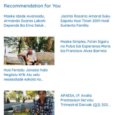
Recommendation for You
Maske Idade Avansadu,
Jacinto Rosario Amaral Suku
Armando Soares Lakohi
Sapatu Husi Tinan 2001 Hodi
Depende Ba Ema Seluk
Sustenta Família
Maibe Kontinua Halo Negósiu
Ki’ik
Maske Simples, Fa’an Sigaru
no Pulsa Sai Esperansa Moris
ba Francisco Alves Barreto
Husi Feriadu Jonasio halo
Negósiu Ki’ik Atu selu
nesesidade eskola no
Suporta Família.
AIFAESA, I.P. Avalia
Prestasaun Servisu
Trimestral Daruak (Q2) 2026
Hodi Hametin Kualidade
Servisu Instituisaun