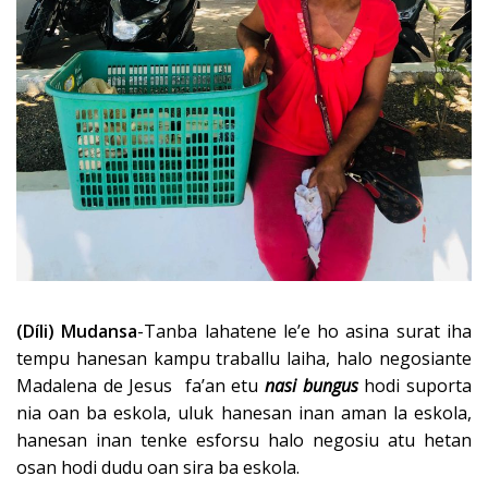
(Díli) Mudansa
-Tanba lahatene le’e ho asina surat iha
tempu hanesan kampu traballu laiha, halo negosiante
Madalena de Jesus fa’an etu
nasi bungus
hodi suporta
nia oan ba eskola, uluk hanesan inan aman la eskola,
hanesan inan tenke esforsu halo negosiu atu hetan
osan hodi dudu oan sira ba eskola.