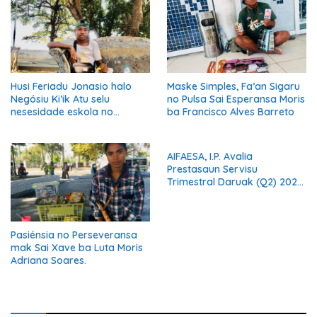
Maske Simples, Fa’an Sigaru
Husi Feriadu Jonasio halo
no Pulsa Sai Esperansa Moris
Negósiu Ki’ik Atu selu
ba Francisco Alves Barreto
nesesidade eskola no
Suporta Família.
AIFAESA, I.P. Avalia
Prestasaun Servisu
Trimestral Daruak (Q2) 2026
Hodi Hametin Kualidade
Servisu Instituisaun
Pasiénsia no Perseveransa
mak Sai Xave ba Luta Moris
Adriana Soares.