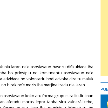
k nia laran ne’e asosiasaun hasoru difikuldade iha
anba ho prinsípiu no komitmentu asosiasaun ne’e
ia atividade ho volontariu hodi advoka direitu maluk
no hirak ne’e moris iha marjinalizadu nia laran.
PU
ran asosiasaun koko atu forma grupu sira liu-liu inan
tan afetadu moras lepra tanba sira vulnerál tebe,
e forma gurpu lima iha munisípiu Manatutu ho