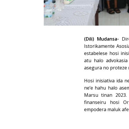
(Dili) Mudansa-
Dire
Istorikamente Asos
estabelese hosi ini
atu halo advokasia
asegura no proteze 
Hosi inisiativa ida 
ne’e hahu halo asem
Marsu tinan 2023. 
finanseiru hosi O
empodera maluk afetad