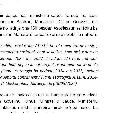
.
uir dadus hosi ministeriu saúde hatudu iha kazu
anesan Baukau, Manatutu, Dili no Occusse, nia
 no atinje ona 150 pesoas. Asosiesaun sei foku ba
anesan Manatutu tanba rekurusu ne’ebé la natoon.
on ohin, asosiasaun ATLETIL ho nia membru ativu sira,
lansamentu nasionál, hodi sosializa, halo diskusaun ba
 periodu 2024 ate 2027. Atividade ida ne’e, hanesan
aun hodi define lalaok organizasaun nian oinsa atinje
i planu estrategia ba periodu 2024 ate 2027,” dehan
ha Ambitu Lansamentu Planu estratejiku ATLETIL 2024-
TL Maskarinhas Dili, Segunda (28/05/2024)
 maka atu hala’o diskusaun hamutuk ho entedidade
 Governu liuhusi Ministeriu Saude, Ministeriu
, inkluzaun inklui parseiru hirak ne’ebé haree ba