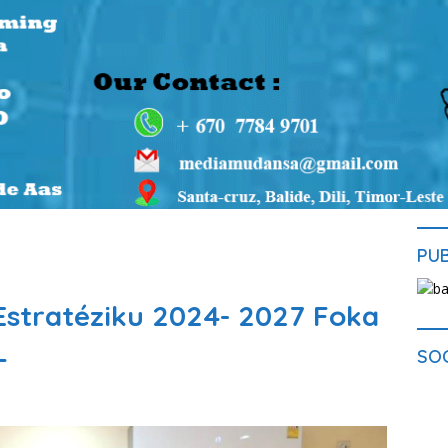
PU
Estratéziku 2024- 2027 Foka
L
SO