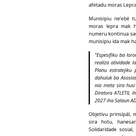
afetadu moras Lepra
Munisipiu ne’ebé t
moras lepra mak h
numeru kontinua sae
munisípiu ida mak h
“Espesifiku ba lor
realiza atividade 
Planu estratejiku
dahuluk ba Asosias
nia meta sira hus
Diretora ATLETIL i
2027 iha Salaun AD
Objetivu prinsípál,
sira hotu, hanesan
Solidaridade sosial