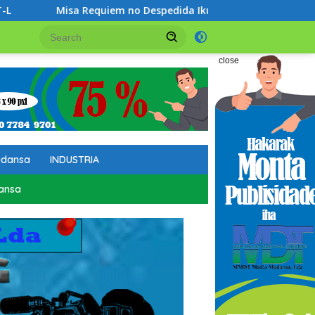
iem no Despedida Ikus ba Professor Bendito Freitas Ribeiro
close
udansa
INDUSTRIA
ansa