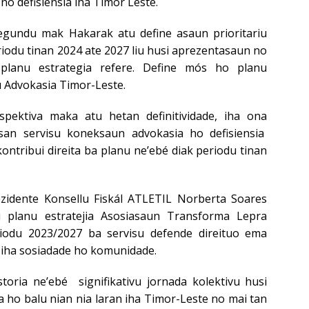
o defisiensia iha Timor Leste.
segundu mak Hakarak atu define asaun prioritariu
iodu tinan 2024 ate 2027 liu husi aprezentasaun no
 planu estrategia refere. Define mós ho planu
u Advokasia Timor-Leste.
spektiva maka atu hetan definitividade, iha ona
an servisu koneksaun advokasia ho defisiensia
kontribui direita ba planu ne’ebé diak periodu tinan
ezidente Konsellu Fiskál ATLETIL Norberta Soares
 planu estratejia Asosiasaun Transforma Lepra
iodu 2023/2027 ba servisu defende direituo ema
 iha sosiadade ho komunidade.
toria ne’ebé signifikativu jornada kolektivu husi
 ho balu nian nia laran iha Timor-Leste no mai tan