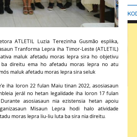
KOD
tora ATLETIL Luzia Terezinha Gusmão esplika,
iasaun Tranforma Lepra iha Timor-Leste (ATLETIL)
siativa maluk afetadu moras lepra sira ho objetivu
 ba direitu ema ho afetadu moras lepra no atu
mós maluk afetadu moras lepra sira seluk
ne’e iha loron 22 fulan Maiu tinan 2022, asosiasaun
bleia jerál no hetan legalidade iha loron 17 fulan
Durante asosiasaun nia ezistensia hetan apoiu
rganizasaun Misaun Lepra hodi halo atividade
u moras lepra liu-liu luta ba sira nia direitu.