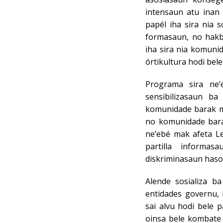
intensaun atu inan 
papél iha sira nia s
formasaun, no hakbi
iha sira nia komunid
órtikultura hodi bel
Programa sira ne
sensibilizasaun b
komunidade barak 
no komunidade bara
ne’ebé mak afeta L
partilla informa
diskriminasaun haso
Alende sosializa b
entidades governu, 
sai alvu hodi bele 
oinsa bele kombate