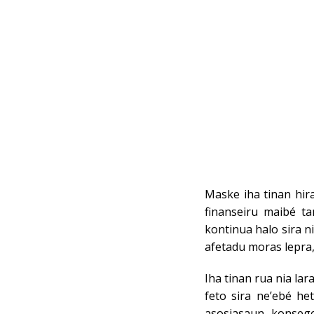
Maske iha tinan hira
finanseiru maibé t
kontinua halo sira n
afetadu moras lepra, 
Iha tinan rua nia la
feto sira ne’ebé he
asosiasaun konseg