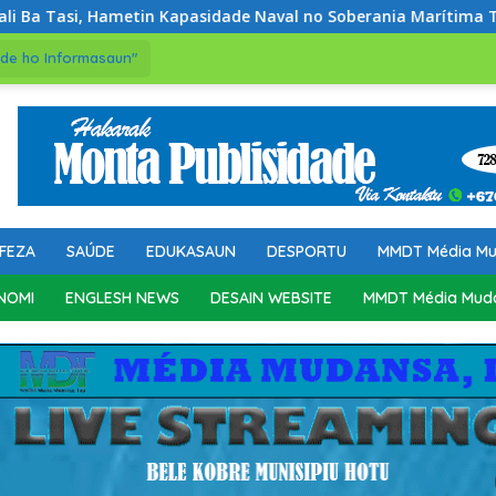
n Kapasidade Naval no Soberania Marítima T-L
Misa Requ
de ho Informasaun"
FEZA
SAÚDE
EDUKASAUN
DESPORTU
MMDT Média M
NOMI
ENGLESH NEWS
DESAIN WEBSITE
MMDT Média Mud