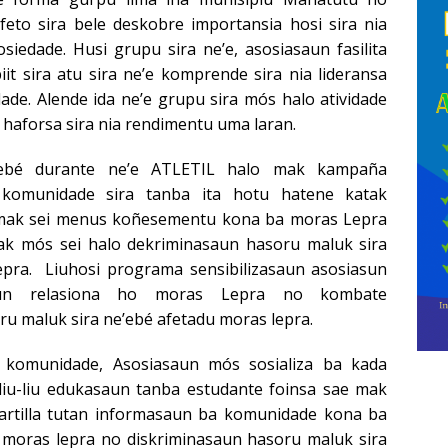
feto sira bele deskobre importansia hosi sira nia
osiedade. Husi grupu sira ne’e, asosiasaun fasilita
it sira atu sira ne’e komprende sira nia lideransa
ade. Alende ida ne’e grupu sira mós halo atividade
e haforsa sira nia rendimentu uma laran.
’ebé durante ne’e ATLETIL halo mak kampaña
a komunidade sira tanba ita hotu hatene katak
mak sei menus koñesementu kona ba moras Lepra
k mós sei halo dekriminasaun hasoru maluk sira
epra. Liuhosi programa sensibilizasaun asosiasun
saun relasiona ho moras Lepra no kombate
ru maluk sira ne’ebé afetadu moras lepra.
a komunidade, Asosiasaun mós sosializa ba kada
liu-liu edukasaun tanba estudante foinsa sae mak
partilla tutan informasaun ba komunidade kona ba
 moras lepra no diskriminasaun hasoru maluk sira