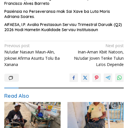
Francisco Alves Barreto
Pasiénsia no Perseveransa mak Sai Xave ba Luta Moris
Adriana Soares.
AIFAESA, I.P. Avalia Prestasaun Servisu Trimestral Daruak (Q2)
2026 Hodi Hametin Kualidade Servisu Instituisaun
Post
Previous post
Next post
Nu’udar Nasaun Maun-Alin,
Inan-Aman Kbiit Natoon,
navigation
Jokowi Afirma Asuntu Tolu Ba
Nu’udar Joven Tenke Tulun
Xanana
La’os Depende
Read Also