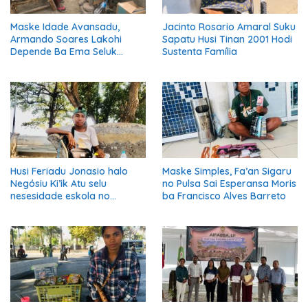
Maske Idade Avansadu,
Jacinto Rosario Amaral Suku
Armando Soares Lakohi
Sapatu Husi Tinan 2001 Hodi
Depende Ba Ema Seluk
Sustenta Família
Maibe Kontinua Halo Negósiu
Ki’ik
Husi Feriadu Jonasio halo
Maske Simples, Fa’an Sigaru
Negósiu Ki’ik Atu selu
no Pulsa Sai Esperansa Moris
nesesidade eskola no
ba Francisco Alves Barreto
Suporta Família.