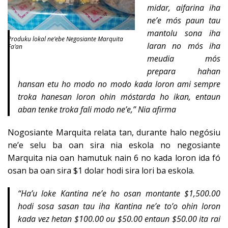
midar, aifarina iha
ne’e mós paun tau
mantolu sona iha
Produku lokal ne’ebe Negosiante Marquita
laran no mós iha
Fa’an
meudia mós
prepara hahan
hansan etu ho modo no modo kada loron ami sempre
troka hanesan loron ohin móstarda ho ikan, entaun
aban tenke troka fali modo ne’e,” Nia afirma
Nogosiante Marquita relata tan, durante halo negósiu
ne’e selu ba oan sira nia eskola no negosiante
Marquita nia oan hamutuk nain 6 no kada loron ida fó
osan ba oan sira $1 dolar hodi sira lori ba eskola.
“Ha’u loke Kantina ne’e ho osan montante $1,500.00
hodi sosa sasan tau iha Kantina ne’e to’o ohin loron
kada vez hetan $100.00 ou $50.00 entaun $50.00 ita rai