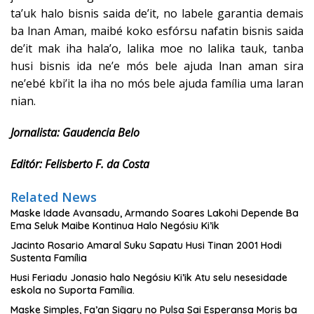
ta’uk halo bisnis saida de’it, no labele garantia demais
ba lnan Aman, maibé koko esfórsu nafatin bisnis saida
de’it mak iha hala’o, lalika moe no lalika tauk, tanba
husi bisnis ida ne’e mós bele ajuda lnan aman sira
ne’ebé kbi’it la iha no mós bele ajuda família uma laran
nian.
Jornalista: Gaudencia Belo
Editór: Felisberto F. da Costa
Related News
Maske Idade Avansadu, Armando Soares Lakohi Depende Ba
Ema Seluk Maibe Kontinua Halo Negósiu Ki’ik
Jacinto Rosario Amaral Suku Sapatu Husi Tinan 2001 Hodi
Sustenta Família
Husi Feriadu Jonasio halo Negósiu Ki’ik Atu selu nesesidade
eskola no Suporta Família.
Maske Simples, Fa’an Sigaru no Pulsa Sai Esperansa Moris ba