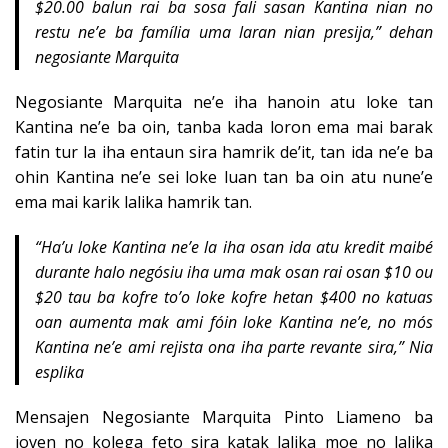
$20.00 balun rai ba sosa fali sasan Kantina nian no
restu ne’e ba família uma laran nian presija,” dehan
negosiante Marquita
Negosiante Marquita ne’e iha hanoin atu loke tan
Kantina ne’e ba oin, tanba kada loron ema mai barak
fatin tur la iha entaun sira hamrik de’it, tan ida ne’e ba
ohin Kantina ne’e sei loke luan tan ba oin atu nune’e
ema mai karik lalika hamrik tan.
“Ha’u loke Kantina ne’e la iha osan ida atu kredit maibé
durante halo negósiu iha uma mak osan rai osan $10 ou
$20 tau ba kofre to’o loke kofre hetan $400 no katuas
oan aumenta mak ami fóin loke Kantina ne’e, no mós
Kantina ne’e ami rejista ona iha parte revante sira,” Nia
esplika
Mensajen Negosiante Marquita Pinto Liameno ba
joven no kolega feto sira katak lalika moe no lalika