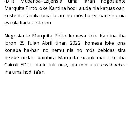
(Dili) Mudansa–Ezijensia uma laran nogosiante
Marquita Pinto loke Kantina hodi ajuda nia katuas oan,
sustenta família uma laran, no mós haree oan sira nia
eskola kada lor-loron
Negosiante Marquita Pinto komesa loke Kantina iha
loron 25 fulan Abril tinan 2022, komesa loke ona
konaba ha-han no hemu nia no mós bebidas sira
ne’ebé midar, bainhira Marquita sidauk mai loke iha
Caicoli EDTL nia kotuk ne’e, nia tein uluk
nasi-bunkus
iha uma hodi fa’an.