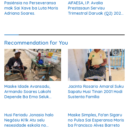
Pasiénsia no Perseveransa
AIFAESA, I.P. Avalia
mak Sai Xave ba Luta Moris
Prestasaun Servisu
Adriana Soares.
Trimestral Daruak (Q2) 2026
Hodi Hametin Kualidade
Servisu Instituisaun
Recommendation for You
Maske Idade Avansadu,
Jacinto Rosario Amaral Suku
Armando Soares Lakohi
Sapatu Husi Tinan 2001 Hodi
Depende Ba Ema Seluk
Sustenta Família
Maibe Kontinua Halo Negósiu
Ki’ik
Husi Feriadu Jonasio halo
Maske Simples, Fa’an Sigaru
Negósiu Ki’ik Atu selu
no Pulsa Sai Esperansa Moris
nesesidade eskola no
ba Francisco Alves Barreto