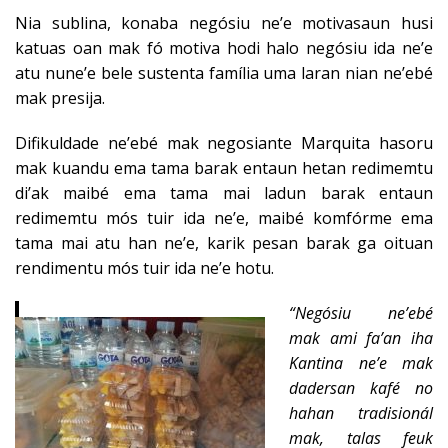
Nia sublina, konaba negósiu ne’e motivasaun husi
katuas oan mak fó motiva hodi halo negósiu ida ne’e
atu nune’e bele sustenta família uma laran nian ne’ebé
mak presija.
Difikuldade ne’ebé mak negosiante Marquita hasoru
mak kuandu ema tama barak entaun hetan redimemtu
di’ak maibé ema tama mai ladun barak entaun
redimemtu mós tuir ida ne’e, maibé komfórme ema
tama mai atu han ne’e, karik pesan barak ga oituan
rendimentu mós tuir ida ne’e hotu.
“Negósiu ne’ebé
mak ami fa’an iha
Kantina ne’e mak
dadersan kafé no
hahan tradisionál
mak, talas feuk