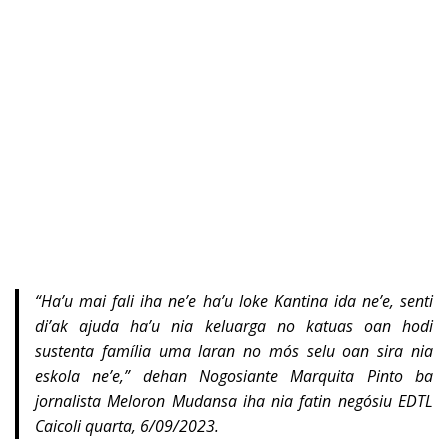
“Ha’u mai fali iha ne’e ha’u loke Kantina ida ne’e, senti
di’ak ajuda ha’u nia keluarga no katuas oan hodi
sustenta família uma laran no mós selu oan sira nia
eskola ne’e,” dehan Nogosiante Marquita Pinto ba
jornalista Meloron Mudansa iha nia fatin negósiu EDTL
Caicoli quarta, 6/09/2023.