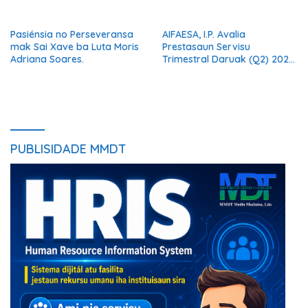
Suporta Família.
Pasiénsia no Perseveransa
AIFAESA, I.P. Avalia
mak Sai Xave ba Luta Moris
Prestasaun Servisu
Adriana Soares.
Trimestral Daruak (Q2) 2026
Hodi Hametin Kualidade
Servisu Instituisaun
PUBLISIDADE MMDT