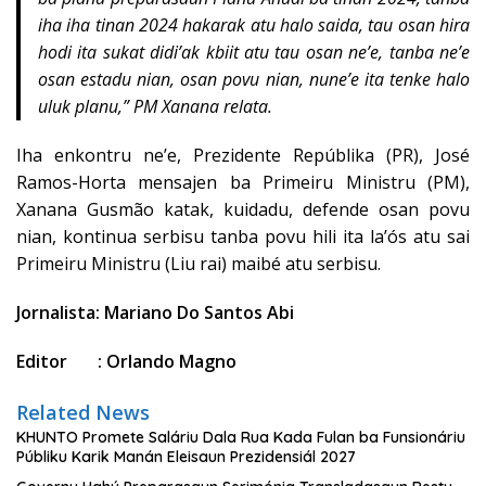
iha iha tinan 2024 hakarak atu halo saida, tau osan hira
hodi ita sukat didi’ak kbiit atu tau osan ne’e, tanba ne’e
osan estadu nian, osan povu nian, nune’e ita tenke halo
uluk planu,” PM Xanana relata.
Iha enkontru ne’e, Prezidente Repúblika (PR), José
Ramos-Horta mensajen ba Primeiru Ministru (PM),
Xanana Gusmão katak, kuidadu, defende osan povu
nian, kontinua serbisu tanba povu hili ita la’ós atu sai
Primeiru Ministru (Liu rai) maibé atu serbisu.
Jornalista: Mariano Do Santos Abi
Editor : Orlando Magno
Related News
KHUNTO Promete Saláriu Dala Rua Kada Fulan ba Funsionáriu
Públiku Karik Manán Eleisaun Prezidensiál 2027