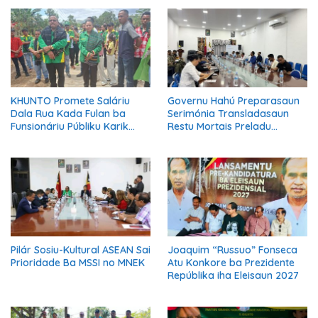
KHUNTO Promete Saláriu
Governu Hahú Preparasaun
Dala Rua Kada Fulan ba
Serimónia Transladasaun
Funsionáriu Públiku Karik
Restu Mortais Preladu
Manán Eleisaun Prezidensiál
Katóliku
2027
Pilár Sosiu-Kultural ASEAN Sai
Joaquim “Russuo” Fonseca
Prioridade Ba MSSI no MNEK
Atu Konkore ba Prezidente
Repúblika iha Eleisaun 2027