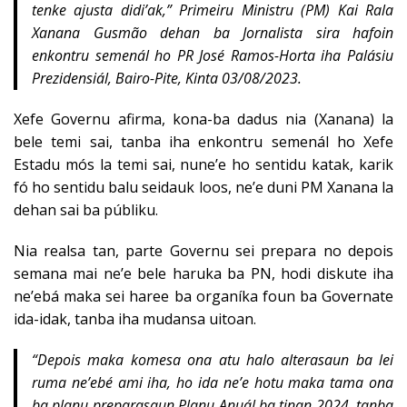
tenke ajusta didi’ak,” Primeiru Ministru (PM) Kai Rala
Xanana Gusmão dehan ba Jornalista sira hafoin
enkontru semenál ho PR José Ramos-Horta iha Palásiu
Prezidensiál, Bairo-Pite, Kinta 03/08/2023.
Xefe Governu afirma, kona-ba dadus nia (Xanana) la
bele temi sai, tanba iha enkontru semenál ho Xefe
Estadu mós la temi sai, nune’e ho sentidu katak, karik
fó ho sentidu balu seidauk loos, ne’e duni PM Xanana la
dehan sai ba públiku.
Nia realsa tan, parte Governu sei prepara no depois
semana mai ne’e bele haruka ba PN, hodi diskute iha
ne’ebá maka sei haree ba organíka foun ba Governate
ida-idak, tanba iha mudansa uitoan.
“Depois maka komesa ona atu halo alterasaun ba lei
ruma ne’ebé ami iha, ho ida ne’e hotu maka tama ona
ba planu preparasaun Planu Anuál ba tinan 2024, tanba