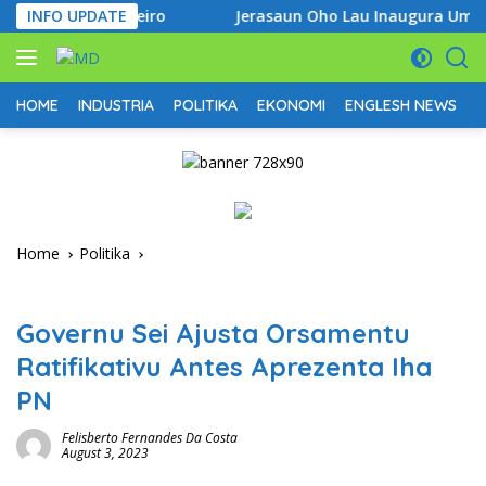
Skip
itas Ribeiro
INFO UPDATE
Jerasaun Oho Lau Inaugura Uma Lisan At
to
content
HOME
INDUSTRIA
POLITIKA
EKONOMI
ENGLESH NEWS
D
Home
Politika
Politika
Governu Sei Ajusta Orsamentu
Ratifikativu Antes Aprezenta Iha
PN
Felisberto Fernandes Da Costa
August 3, 2023