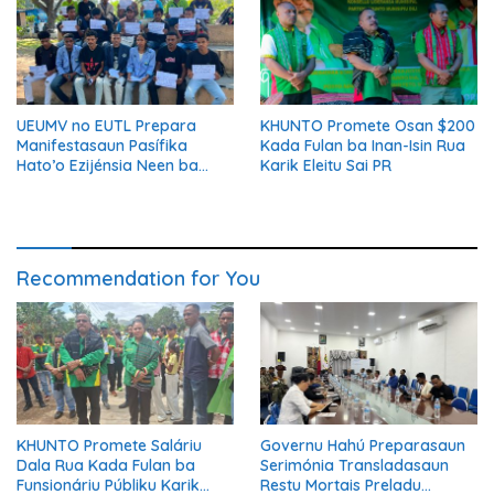
UEUMV no EUTL Prepara
KHUNTO Promete Osan $200
Manifestasaun Pasífika
Kada Fulan ba Inan-Isin Rua
Hato’o Ezijénsia Neen ba
Karik Eleitu Sai PR
Governu
Recommendation for You
KHUNTO Promete Saláriu
Governu Hahú Preparasaun
Dala Rua Kada Fulan ba
Serimónia Transladasaun
Funsionáriu Públiku Karik
Restu Mortais Preladu