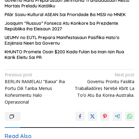
Governu Hahú Preparasaun Serimónia Transladasaun Restu
Mortais Preladu Katóliku
Pilár Sosiu-Kultural ASEAN Sai Prioridade Ba MSSI no MNEK
Joaquim “Russuo” Fonseca Atu Konkore ba Prezidente
Repúblika iha Eleisaun 2027
UEUMV no EUTL Prepara Manifestasaun Pasífika Hato’o
Ezijénsia Neen ba Governu
KHUNTO Promete Osan $200 Kada Fulan ba Inan-Isin Rua
Karik Eleitu Sai PR
Post
Previous post
Next post
BERLIN RAMELAU “Baixa” Iha
Governu Prontu Fasilita
navigation
Portu Dili Tanba Menus
Traballadóres Ne’ebé Kbi’it La
Koñesimentu Halo
To’o Atu Ba Korea-Australia.
Operasional
Read Also