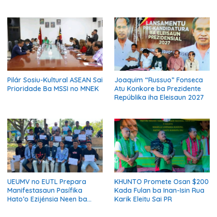
Manán Eleisaun Prezidensiál
Katóliku
2027
Pilár Sosiu-Kultural ASEAN Sai
Joaquim “Russuo” Fonseca
Prioridade Ba MSSI no MNEK
Atu Konkore ba Prezidente
Repúblika iha Eleisaun 2027
UEUMV no EUTL Prepara
KHUNTO Promete Osan $200
Manifestasaun Pasífika
Kada Fulan ba Inan-Isin Rua
Hato’o Ezijénsia Neen ba
Karik Eleitu Sai PR
Governu