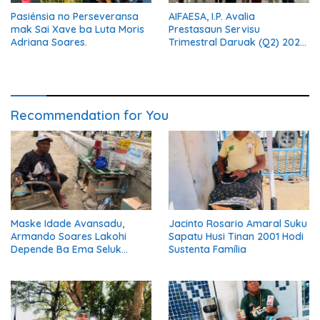
Pasiénsia no Perseveransa
AIFAESA, I.P. Avalia
mak Sai Xave ba Luta Moris
Prestasaun Servisu
Adriana Soares.
Trimestral Daruak (Q2) 2026
Hodi Hametin Kualidade
Servisu Instituisaun
Recommendation for You
Maske Idade Avansadu,
Jacinto Rosario Amaral Suku
Armando Soares Lakohi
Sapatu Husi Tinan 2001 Hodi
Depende Ba Ema Seluk
Sustenta Família
Maibe Kontinua Halo Negósiu
Ki’ik