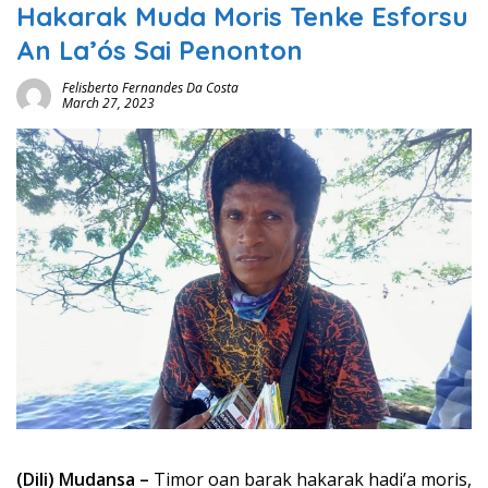
Hakarak Muda Moris Tenke Esforsu
An La’ós Sai Penonton
Felisberto Fernandes Da Costa
March 27, 2023
(Dili) Mudansa –
Timor oan barak hakarak hadi’a moris,