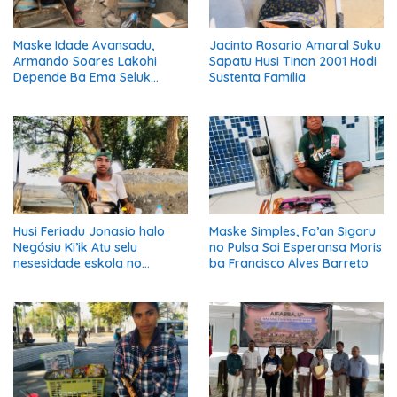
Maske Idade Avansadu,
Jacinto Rosario Amaral Suku
Armando Soares Lakohi
Sapatu Husi Tinan 2001 Hodi
Depende Ba Ema Seluk
Sustenta Família
Maibe Kontinua Halo Negósiu
Ki’ik
Husi Feriadu Jonasio halo
Maske Simples, Fa’an Sigaru
Negósiu Ki’ik Atu selu
no Pulsa Sai Esperansa Moris
nesesidade eskola no
ba Francisco Alves Barreto
Suporta Família.