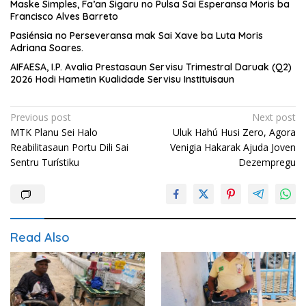
Maske Simples, Fa’an Sigaru no Pulsa Sai Esperansa Moris ba
Francisco Alves Barreto
Pasiénsia no Perseveransa mak Sai Xave ba Luta Moris
Adriana Soares.
AIFAESA, I.P. Avalia Prestasaun Servisu Trimestral Daruak (Q2)
2026 Hodi Hametin Kualidade Servisu Instituisaun
Post
Previous post
Next post
MTK Planu Sei Halo
Uluk Hahú Husi Zero, Agora
navigation
Reabilitasaun Portu Dili Sai
Venigia Hakarak Ajuda Joven
Sentru Turístiku
Dezempregu
Read Also