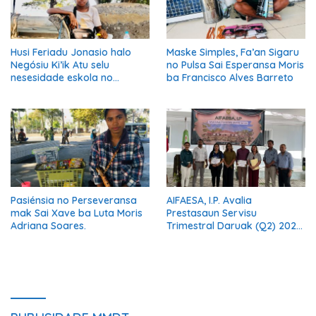
Husi Feriadu Jonasio halo
Maske Simples, Fa’an Sigaru
Negósiu Ki’ik Atu selu
no Pulsa Sai Esperansa Moris
nesesidade eskola no
ba Francisco Alves Barreto
Suporta Família.
Pasiénsia no Perseveransa
AIFAESA, I.P. Avalia
mak Sai Xave ba Luta Moris
Prestasaun Servisu
Adriana Soares.
Trimestral Daruak (Q2) 2026
Hodi Hametin Kualidade
Servisu Instituisaun