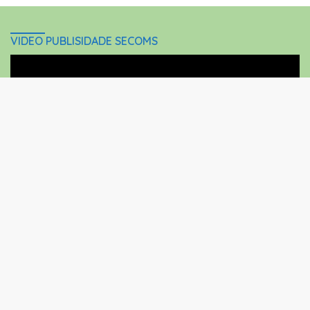
VIDEO PUBLISIDADE SECOMS
Video
Player
close
00:00
06:18