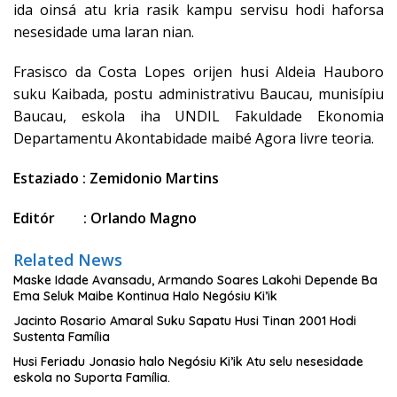
ida oinsá atu kria rasik kampu servisu hodi haforsa
nesesidade uma laran nian.
Frasisco da Costa Lopes orijen husi Aldeia Hauboro
suku Kaibada, postu administrativu Baucau, munisípiu
Baucau, eskola iha UNDIL Fakuldade Ekonomia
Departamentu Akontabidade maibé Agora livre teoria.
Estaziado : Zemidonio Martins
Editór : Orlando Magno
Related News
Maske Idade Avansadu, Armando Soares Lakohi Depende Ba
Ema Seluk Maibe Kontinua Halo Negósiu Ki’ik
Jacinto Rosario Amaral Suku Sapatu Husi Tinan 2001 Hodi
Sustenta Família
Husi Feriadu Jonasio halo Negósiu Ki’ik Atu selu nesesidade
eskola no Suporta Família.