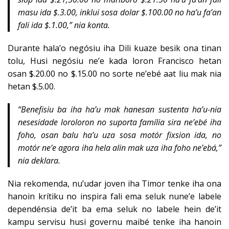
masu ida $.3.00, inklui sosa dolar $.100.00 no ha’u fa’an
fali ida $.1.00,” nia konta.
Durante hala’o negósiu iha Dili kuaze besik ona tinan
tolu, Husi negósiu ne’e kada loron Francisco hetan
osan $.20.00 no $.15.00 no sorte ne’ebé aat liu mak nia
hetan $.5.00.
“Benefisiu ba iha ha’u mak hanesan sustenta ha’u-nia
nesesidade loroloron no suporta família sira ne’ebé iha
foho, osan balu ha’u uza sosa motór fixsion ida, no
motór ne’e agora iha hela alin mak uza iha foho ne’ebá,”
nia deklara.
Nia rekomenda, nu’udar joven iha Timor tenke iha ona
hanoin krítiku no inspira fali ema seluk nune’e labele
dependénsia de’it ba ema seluk no labele hein de’it
kampu servisu husi governu maibé tenke iha hanoin