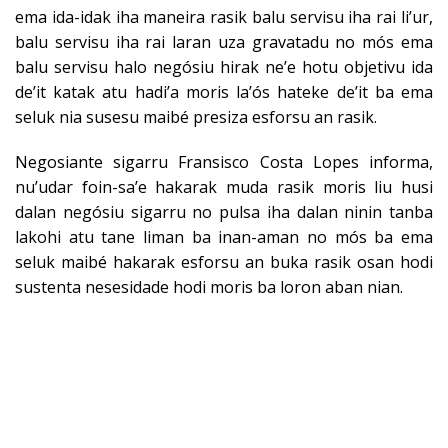
ema ida-idak iha maneira rasik balu servisu iha rai li’ur,
balu servisu iha rai laran uza gravatadu no mós ema
balu servisu halo negósiu hirak ne’e hotu objetivu ida
de’it katak atu hadi’a moris la’ós hateke de’it ba ema
seluk nia susesu maibé presiza esforsu an rasik.
Negosiante sigarru Fransisco Costa Lopes informa,
nu’udar foin-sa’e hakarak muda rasik moris liu husi
dalan negósiu sigarru no pulsa iha dalan ninin tanba
lakohi atu tane liman ba inan-aman no mós ba ema
seluk maibé hakarak esforsu an buka rasik osan hodi
sustenta nesesidade hodi moris ba loron aban nian.