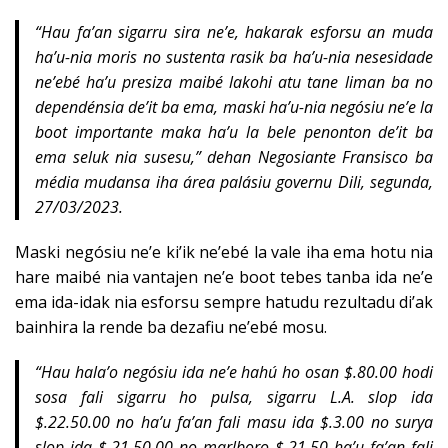
“Hau fa’an sigarru sira ne’e, hakarak esforsu an muda
ha’u-nia moris no sustenta rasik ba ha’u-nia nesesidade
ne’ebé ha’u presiza maibé lakohi atu tane liman ba no
dependénsia de’it ba ema, maski ha’u-nia negósiu ne’e la
boot importante maka ha’u la bele penonton de’it ba
ema seluk nia susesu,” dehan Negosiante Fransisco ba
média mudansa iha área palásiu governu Dili, segunda,
27/03/2023.
Maski negósiu ne’e ki’ik ne’ebé la vale iha ema hotu nia
hare maibé nia vantajen ne’e boot tebes tanba ida ne’e
ema ida-idak nia esforsu sempre hatudu rezultadu di’ak
bainhira la rende ba dezafiu ne’ebé mosu.
“Hau hala’o negósiu ida ne’e hahú ho osan $.80.00 hodi
sosa fali sigarru ho pulsa, sigarru L.A. slop ida
$.22.50.00 no ha’u fa’an fali masu ida $.3.00 no surya
slop ida $.21,50.00 no marlboro $.21.50 ha’u fa’an fali