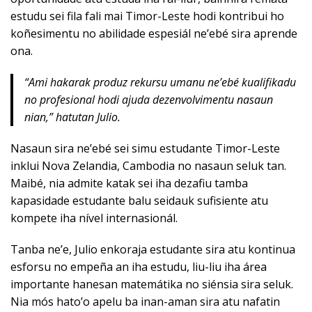
estudu sei fila fali mai Timor-Leste hodi kontribui ho
koñesimentu no abilidade espesiál ne’ebé sira aprende
ona.
“Ami hakarak produz rekursu umanu ne’ebé kualifikadu
no profesional hodi ajuda dezenvolvimentu nasaun
nian,” hatutan Julio.
Nasaun sira ne’ebé sei simu estudante Timor-Leste
inklui Nova Zelandia, Cambodia no nasaun seluk tan.
Maibé, nia admite katak sei iha dezafiu tamba
kapasidade estudante balu seidauk sufisiente atu
kompete iha nível internasionál.
Tanba ne’e, Julio enkoraja estudante sira atu kontinua
esforsu no empeña an iha estudu, liu-liu iha área
importante hanesan matemátika no siénsia sira seluk.
Nia mós hato’o apelu ba inan-aman sira atu nafatin