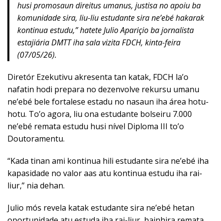
husi promosaun direitus umanus, justisa no apoiu ba
komunidade sira, liu-liu estudante sira ne’ebé hakarak
kontinua estudu,” hatete Julio Apariçio ba jornalista
estajiária DMTT iha sala vizita FDCH, kinta-feira
(07/05/26).
Diretór Ezekutivu akresenta tan katak, FDCH la’o
nafatin hodi prepara no dezenvolve rekursu umanu
ne’ebé bele fortalese estadu no nasaun iha área hotu-
hotu. To’o agora, liu ona estudante bolseiru 7.000
ne’ebé remata estudu husi nível Diploma III to’o
Doutoramentu.
“Kada tinan ami kontinua hili estudante sira ne’ebé iha
kapasidade no valor aas atu kontinua estudu iha rai-
liur,” nia dehan.
Julio mós revela katak estudante sira ne’ebé hetan
oportunidade atu estuda iha rai-liur, bainhira remata