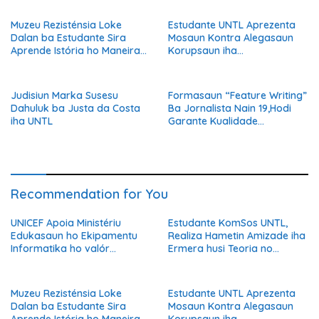
Edukasaun Dijitál
UNTL
Muzeu Rezisténsia Loke
Estudante UNTL Aprezenta
Dalan ba Estudante Sira
Mosaun Kontra Alegasaun
Aprende Istória ho Maneira
Korupsaun iha
Kreativu
Departamentu Língua Tetun
Judisiun Marka Susesu
Formasaun “Feature Writing”
Dahuluk ba Justa da Costa
Ba Jornalista Nain 19,Hodi
iha UNTL
Garante Kualidade
Informasaun Ba Públiku
Recommendation for You
UNICEF Apoia Ministériu
Estudante KomSos UNTL,
Edukasaun ho Ekipamentu
Realiza Hametin Amizade iha
Informatika ho valór
Ermera husi Teoria no
300.000 ba Transformasaun
Prátika ne’ebe Aprende Iha
Edukasaun Dijitál
UNTL
Muzeu Rezisténsia Loke
Estudante UNTL Aprezenta
Dalan ba Estudante Sira
Mosaun Kontra Alegasaun