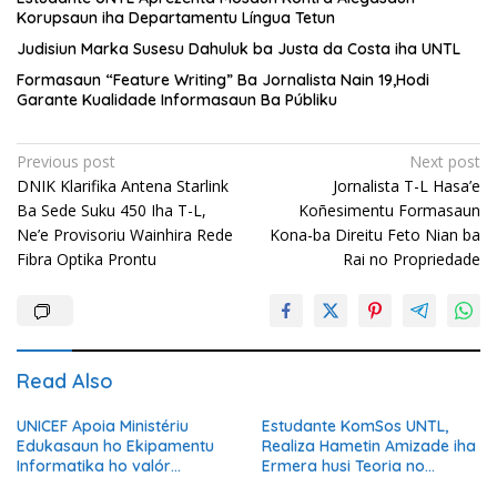
Korupsaun iha Departamentu Língua Tetun
Judisiun Marka Susesu Dahuluk ba Justa da Costa iha UNTL
Formasaun “Feature Writing” Ba Jornalista Nain 19,Hodi
Garante Kualidade Informasaun Ba Públiku
Post
Previous post
Next post
‎DNIK Klarifika Antena Starlink
Jornalista T-L Hasa’e
navigation
Ba Sede Suku 450 Iha T-L,
Koñesimentu Formasaun
Ne’e Provisoriu Wainhira Rede
Kona-ba Direitu Feto Nian ba
Fibra Optika Prontu
Rai no Propriedade
Read Also
UNICEF Apoia Ministériu
Estudante KomSos UNTL,
Edukasaun ho Ekipamentu
Realiza Hametin Amizade iha
Informatika ho valór
Ermera husi Teoria no
300.000 ba Transformasaun
Prátika ne’ebe Aprende Iha