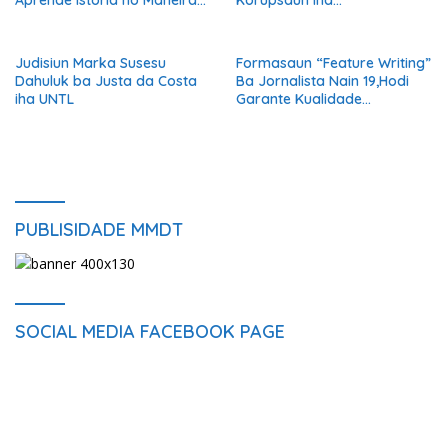
Aprende Istória ho Maneira
Korupsaun iha
Kreativu
Departamentu Língua Tetun
Judisiun Marka Susesu
Formasaun “Feature Writing”
Dahuluk ba Justa da Costa
Ba Jornalista Nain 19,Hodi
iha UNTL
Garante Kualidade
Informasaun Ba Públiku
PUBLISIDADE MMDT
SOCIAL MEDIA FACEBOOK PAGE