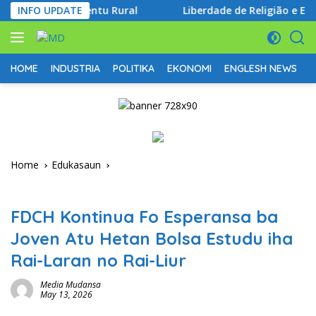
Skip
Dezenvolvimentu Rural
INFO UPDATE
Liberdade de Religião e Express
to
content
HOME
INDUSTRIA
POLITIKA
EKONOMI
ENGLESH NEWS
D
Home
Edukasaun
Edukasaun
FDCH Kontinua Fo Esperansa ba
Joven Atu Hetan Bolsa Estudu iha
Rai-Laran no Rai-Liur
Media Mudansa
May 13, 2026