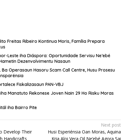
to Freitas Ribeiro Kontinua Moris, Família Prepara
kus
or-Leste iha Diáspora: Oportunidade Servisu Ne’ebé
 Hametin Dezenvolvimentu Nasaun
 Ba Operasaun Hasoru Scam Call Centre, Husu Prosesu
ansparénsia
rtalece Fiskalizasaun PAN-VBJ
A iha Manatuto Rekonese Joven Nain 29 Ho Risku Moras
ál iha Bairro Pite
Next post
o Develop Their
Husi Esperiénsia Oan Moras, Aquina
h Handicrafts
Kria Aloi Vera Oil Ne’ebé Agora Sai