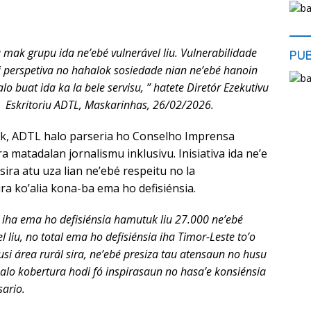
 mak grupu ida ne’ebé vulnerável liu. Vulnerabilidade
PU
i perspetiva no hahalok sosiedade nian ne’ebé hanoin
alo buat ida ka la bele servisu, ” hatete Diretór Ezekutivu
ha Eskritoriu ADTL, Maskarinhas, 26/02/2026.
ak, ADTL halo parseria ho Conselho Imprensa
ra matadalan jornalismu inklusivu. Inisiativa ida ne’e
sira atu uza lian ne’ebé respeitu no la
ra ko’alia kona-ba ema ho defisiénsia.
 iha ema ho defisiénsia hamutuk liu 27.000 ne’ebé
l liu, no total ema ho defisiénsia iha Timor-Leste to’o
usi área rurál sira, ne’ebé presiza tau atensaun no husu
alo kobertura hodi fó inspirasaun no hasa’e konsiénsia
sario.