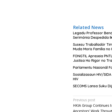
Related News
Legadu Professor Bendi
Serimónia Despedida I
Susesu Traballadór Tim
Muda Moris Família no
FONGTIL Apreseia PNTL
Justisa Ho Rigor no Tr
Parlamentu Nasionál Fo
Sosializasaun HIV/SID
HIV
SECOMS Lansa Suku Dijit
Post
Previous post
HKIA Group Continues t
navigation
Ancestors’ Work Throug