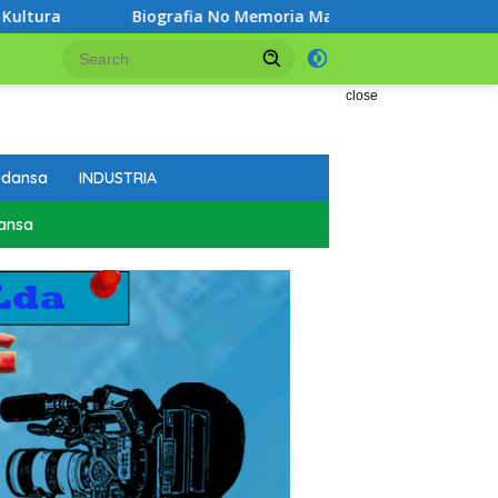
Biografia No Memoria Maktoban: Professor Bendito Freitas Ribe
close
udansa
INDUSTRIA
ansa