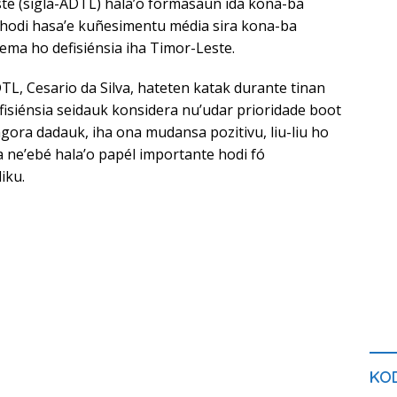
te (sigla-ADTL) hala’o formasaun ida kona-ba
 hodi hasa’e kuñesimentu média sira kona-ba
 ema ho defisiénsia iha Timor-Leste.
TL, Cesario da Silva, hateten katak durante tinan
efisiénsia seidauk konsidera nu’udar prioridade boot
agora dadauk, iha ona mudansa pozitivu, liu-liu ho
a ne’ebé hala’o papél importante hodi fó
iku.
KOD