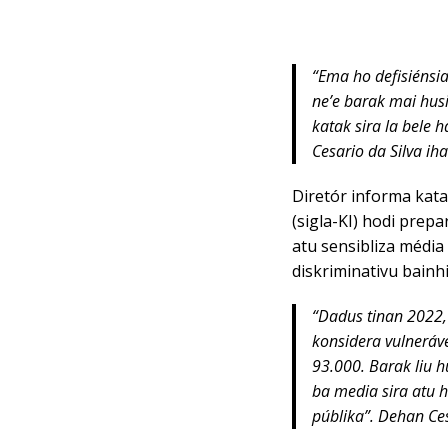
“Ema ho defisiénsia
ne’e barak mai hus
katak sira la bele h
Cesario da Silva i
Diretór informa kat
(sigla-KI) hodi prepa
atu sensibliza média 
diskriminativu bainhi
“Dadus tinan 2022,
konsidera vulneráve
93.000. Barak liu h
ba media sira atu h
públika”. Dehan Ce