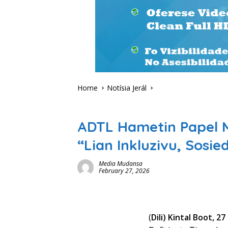
Home
Notísia Jerál
Notísia Jerál
ADTL Hametin Papel M
“Lian Inkluzivu, Sosie
Media Mudansa
February 27, 2026
(
Dili) Kintal Boot, 2