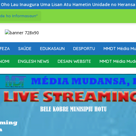
ra Uma Lisan Atu Hametin Unidade no Heransa Kultura
de ho Informasaun"
FEZA
SAÚDE
EDUKASAUN
DESPORTU
MMDT Média M
NOMI
ENGLESH NEWS
DESAIN WEBSITE
MMDT Média Mud