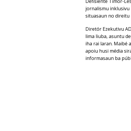
Defisiente Timor-Les
jornalismu inklusivu
situasaun no direitu
Diretór Ezekutivu AD
lima liuba, asuntu d
iha rai laran. Maibé 
apoiu husi média sir
informasaun ba públ