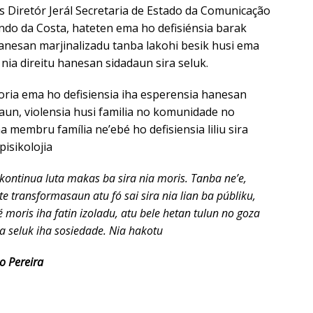
s Diretór Jerál Secretaria de Estado da Comunicação
indo da Costa, hateten ema ho defisiénsia barak
anesan marjinalizadu tanba lakohi besik husi ema
 nia direitu hanesan sidadaun sira seluk.
ioria ema ho defisiensia iha esperensia hanesan
aun, violensia husi familia no komunidade no
 membru família ne’ebé ho defisiensia liliu sira
isikolojia
 kontinua luta makas ba sira nia moris. Tanba ne’e,
te transformasaun atu fó sai sira nia lian ba públiku,
bé moris iha fatin izoladu, atu bele hetan tulun no goza
a seluk iha sosiedade. Nia hakotu
co Pereira