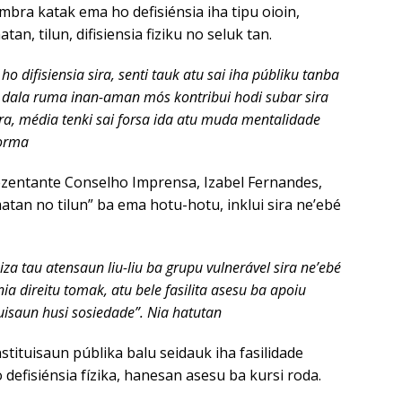
bra katak ema ho defisiénsia iha tipu oioin,
an, tilun, difisiensia fiziku no seluk tan.
ho difisiensia sira, senti tauk atu sai iha públiku tanba
 dala ruma inan-aman mós kontribui hodi subar sira
ra, média tenki sai forsa ida atu muda mentalidade
forma
rezentante Conselho Imprensa, Izabel Fernandes,
tan no tilun” ba ema hotu-hotu, inklui sira ne’ebé
siza tau atensaun liu-liu ba grupu vulnerável sira ne’ebé
nia direitu tomak, atu bele fasilita asesu ba apoiu
uisaun husi sosiedade”. Nia hatutan
nstituisaun públika balu seidauk iha fasilidade
 defisiénsia fízika, hanesan asesu ba kursi roda.