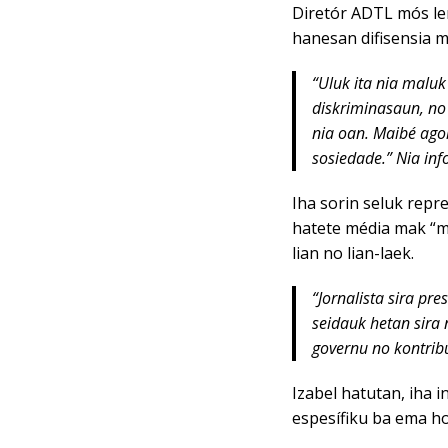
Diretór ADTL mós lem
hanesan difisensia mat
“Uluk ita nia maluk 
diskriminasaun, no
nia oan. Maibé ago
sosiedade.” Nia in
Iha sorin seluk rep
hatete média mak “ma
lian no lian-laek.
“Jornalista sira pre
seidauk hetan sira 
governu no kontrib
Izabel hatutan, iha i
espesífiku ba ema ho