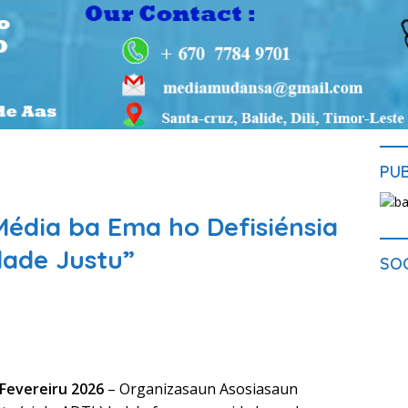
PU
édia ba Ema ho Defisiénsia
dade Justu”
SO
7 Fevereiru 2026
– Organizasaun Asosiasaun