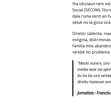
Iha okiziaun ne’e mó
Social (SECOM), Flor
dala ruma senti an h
seluk no la goza sira
Diretór salienta, ma
estigma, diskriminas
familia mós abandona
ne’ebé ho problema p
“Maski nune’e, sira
média bele sai ajen
liu-liu ba sira ne’e
direitu hanesan em
Jornalista : Francis