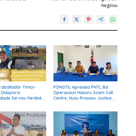
Negósiu
raballadór Timor-
FONGTIL Apreseia PNTL Ba
a Diáspora:
Operasaun Hasoru Scam Call
dade Servisu Ne’ebé
Centre, Husu Prosesu Justisa
is Família no Hametin
Ho Rigor no Transparénsia
lvimentu Nasaun