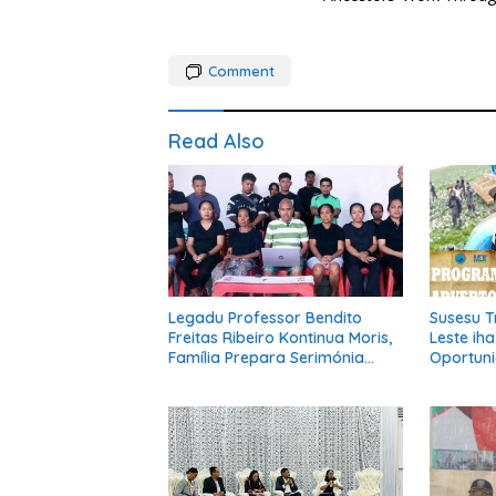
Comment
Read Also
Legadu Professor Bendito
Susesu T
Freitas Ribeiro Kontinua Moris,
Leste ih
Família Prepara Serimónia
Oportuni
Despedida Ikus
Muda Mor
Dezenvo