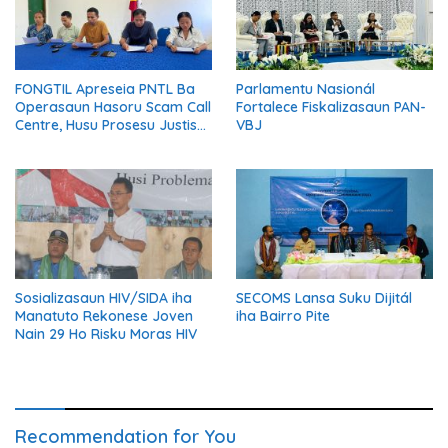
FONGTIL Apreseia PNTL Ba
Parlamentu Nasionál
Operasaun Hasoru Scam Call
Fortalece Fiskalizasaun PAN-
Centre, Husu Prosesu Justisa
VBJ
Ho Rigor no Transparénsia
Sosializasaun HIV/SIDA iha
SECOMS Lansa Suku Dijitál
Manatuto Rekonese Joven
iha Bairro Pite
Nain 29 Ho Risku Moras HIV
Recommendation for You