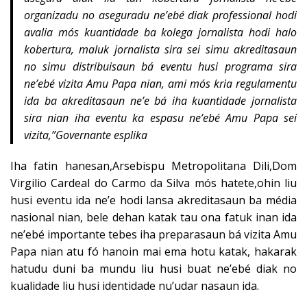
organizadu no aseguradu ne’ebé diak professional hodi
avalia mós kuantidade ba kolega jornalista hodi halo
kobertura, maluk jornalista sira sei simu akreditasaun
no simu distribuisaun bá eventu husi programa sira
ne’ebé vizita Amu Papa nian, ami mós kria regulamentu
ida ba akreditasaun ne’e bá iha kuantidade jornalista
sira nian iha eventu ka espasu ne’ebé Amu Papa sei
vizita,”Governante esplika
Iha fatin hanesan,Arsebispu Metropolitana Dili,Dom
Virgilio Cardeal do Carmo da Silva mós hatete,ohin liu
husi eventu ida ne’e hodi lansa akreditasaun ba média
nasional nian, bele dehan katak tau ona fatuk inan ida
ne’ebé importante tebes iha preparasaun bá vizita Amu
Papa nian atu fó hanoin mai ema hotu katak, hakarak
hatudu duni ba mundu liu husi buat ne’ebé diak no
kualidade liu husi identidade nu’udar nasaun ida.