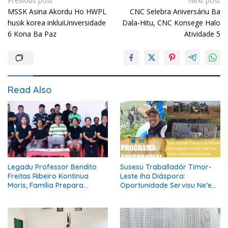
Post
Previous post
Next post
MSSK Asina Akordu Ho HWPL
CNC Selebra Aniversáriu Ba
navigation
husik korea inkluiUniversidade
Dala-Hitu, CNC Konsege Halo
6 Kona Ba Paz
Atividade 5
Read Also
Legadu Professor Bendito
Susesu Traballadór Timor-
Freitas Ribeiro Kontinua
Leste iha Diáspora:
Moris, Família Prepara
Oportunidade Servisu Ne’ebé
Serimónia Despedida Ikus
Muda Moris Família no
Hametin Dezenvolvimentu
Nasaun