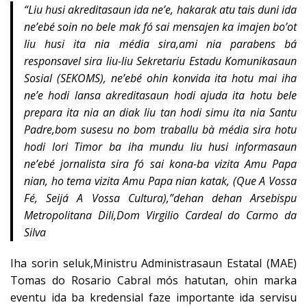
“Liu husi akreditasaun ida ne’e, hakarak atu tais duni ida
ne’ebé soin no bele mak fó sai mensajen ka imajen bo’ot
liu husi ita nia média sira,ami nia parabens bá
responsavel sira liu-liu Sekretariu Estadu Komunikasaun
Sosial (SEKOMS), ne’ebé ohin konvida ita hotu mai iha
ne’e hodi lansa akreditasaun hodi ajuda ita hotu bele
prepara ita nia an diak liu tan hodi simu ita nia Santu
Padre,bom susesu no bom traballu bà média sira hotu
hodi lori Timor ba iha mundu liu husi informasaun
ne’ebé jornalista sira fó sai kona-ba vizita Amu Papa
nian, ho tema vizita Amu Papa nian katak, (Que A Vossa
Fé, Seijá A Vossa Cultura),”dehan dehan Arsebispu
Metropolitana Dili,Dom Virgilio Cardeal do Carmo da
Silva
Iha sorin seluk,Ministru Administrasaun Estatal (MAE)
Tomas do Rosario Cabral mós hatutan, ohin marka
eventu ida ba kredensial faze importante ida servisu