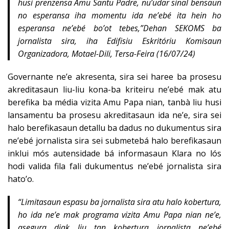
husi prenzensa Amu Santu Padre, nu’udar sinal bensaun
no esperansa iha momentu ida ne’ebé ita hein ho
esperansa ne’ebé bo’ot tebes,”Dehan SEKOMS ba
jornalista sira, iha Edifisiu Eskritóriu Komisaun
Organizadora, Motael-Dili, Tersa-Feira (16/07/24)
Governante ne’e akresenta, sira sei haree ba prosesu
akreditasaun liu-liu kona-ba kriteiru ne’ebé mak atu
berefika ba média vizita Amu Papa nian, tanbà liu husi
lansamentu ba prosesu akreditasaun ida ne’e, sira sei
halo berefikasaun detallu ba dadus no dukumentus sira
ne’ebé jornalista sira sei submetebá halo berefikasaun
inklui mós autensidade bá informasaun Klara no lós
hodi valida fila fali dukumentus ne’ebé jornalista sira
hato’o.
“Limitasaun espasu ba jornalista sira atu halo kobertura,
ho ida ne’e mak programa vizita Amu Papa nian ne’e,
asegura diak liu tan kobertura jornalista ne’ebé