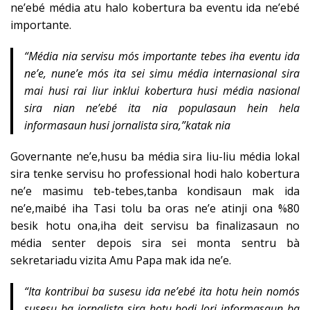
ne’ebé média atu halo kobertura ba eventu ida ne’ebé
importante.
“
Média nia servisu mós importante tebes iha eventu ida
ne’e, nune’e mós ita sei simu média internasional sira
mai husi rai liur inklui kobertura husi média nasional
sira nian ne’ebé ita nia populasaun hein hela
informasaun husi jornalista sira,”katak nia
Governante ne’e,husu ba média sira liu-liu média lokal
sira tenke servisu ho professional hodi halo kobertura
ne’e masimu teb-tebes,tanba kondisaun mak ida
ne’e,maibé iha Tasi tolu ba oras ne’e atinji ona %80
besik hotu ona,iha deit servisu ba finalizasaun no
média senter depois sira sei monta sentru bà
sekretariadu vizita Amu Papa mak ida ne’e.
“Ita kontribui ba susesu ida ne’ebé ita hotu hein nomós
susesu ba jornalista sira hotu hodi lori informasaun ba