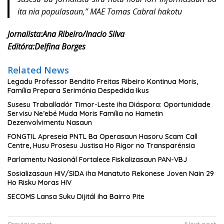
ita nia populasaun,” MAE Tomas Cabral hakotu
Jornalista:Ana Ribeiro/Inacio Silva
Editóra:Delfina Borges
Related News
Legadu Professor Bendito Freitas Ribeiro Kontinua Moris,
Família Prepara Serimónia Despedida Ikus
Susesu Traballadór Timor-Leste iha Diáspora: Oportunidade
Servisu Ne’ebé Muda Moris Família no Hametin
Dezenvolvimentu Nasaun
FONGTIL Apreseia PNTL Ba Operasaun Hasoru Scam Call
Centre, Husu Prosesu Justisa Ho Rigor no Transparénsia
Parlamentu Nasionál Fortalece Fiskalizasaun PAN-VBJ
Sosializasaun HIV/SIDA iha Manatuto Rekonese Joven Nain 29
Ho Risku Moras HIV
SECOMS Lansa Suku Dijitál iha Bairro Pite