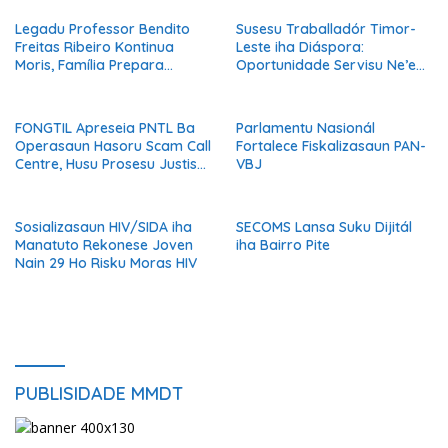
Legadu Professor Bendito
Susesu Traballadór Timor-
Freitas Ribeiro Kontinua
Leste iha Diáspora:
Moris, Família Prepara
Oportunidade Servisu Ne’ebé
Serimónia Despedida Ikus
Muda Moris Família no
Hametin Dezenvolvimentu
Nasaun
FONGTIL Apreseia PNTL Ba
Parlamentu Nasionál
Operasaun Hasoru Scam Call
Fortalece Fiskalizasaun PAN-
Centre, Husu Prosesu Justisa
VBJ
Ho Rigor no Transparénsia
Sosializasaun HIV/SIDA iha
SECOMS Lansa Suku Dijitál
Manatuto Rekonese Joven
iha Bairro Pite
Nain 29 Ho Risku Moras HIV
PUBLISIDADE MMDT