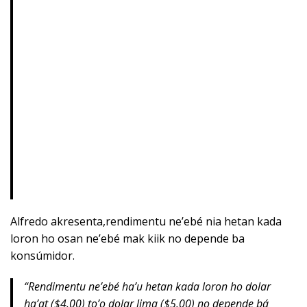
Alfredo akresenta,rendimentu ne’ebé nia hetan kada
loron ho osan ne’ebé mak kiik no depende ba
konsúmidor.
“
Rendimentu ne’ebé ha’u hetan kada loron ho dolar
ha’at ($4.00) to’o dolar lima ($5.00) no depende bá