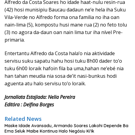
Alfredo da Costa Soares ho idade haat-nulu resin-rua
(42) hosi munisipiu Baucau dadaun ne’e hela iha Suku
Vila-Verde no Alfredo forma ona familia no iha oan
nain-lima (5), kompostu husi mane rua (2) no feto tolu
(3) no agora da-daun oan nain lima tur iha nível Pre-
primaria.
Entertantu Alfredo da Costa hala’o nia aktividade
servisu suku sapatu hahu hosi tuku 8h00 dader to’o
tuku 6h00 loraik hafoin fila ba uma,hahan ne’ebé nia
han tahan meudia nia sosa de’it nasi-bunkus hodi
aguenta atu halo servisu to’o loraik.
Jornaliata Estajiada: Nelia Pereira
Editóra : Delfina Borges
Related News
Maske Idade Avansadu, Armando Soares Lakohi Depende Ba
Ema Seluk Maibe Kontinua Halo Negósiu Ki’ik