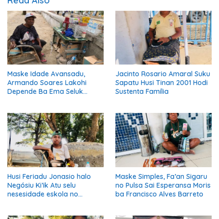
Read Also
Maske Idade Avansadu,
Jacinto Rosario Amaral Suku
Armando Soares Lakohi
Sapatu Husi Tinan 2001 Hodi
Depende Ba Ema Seluk
Sustenta Família
Maibe Kontinua Halo Negósiu
Ki’ik
Husi Feriadu Jonasio halo
Maske Simples, Fa’an Sigaru
Negósiu Ki’ik Atu selu
no Pulsa Sai Esperansa Moris
nesesidade eskola no
ba Francisco Alves Barreto
Suporta Família.