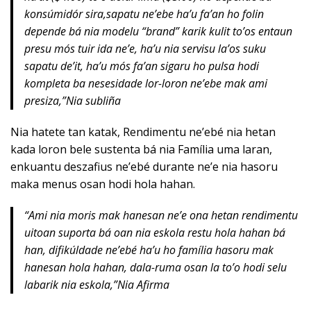
konsúmidór sira,sapatu ne’ebe ha’u fa’an ho folin
depende bá nia modelu “brand” karik kulit to’os entaun
presu mós tuir ida ne’e, ha’u nia servisu la’os suku
sapatu de’it, ha’u mós fa’an sigaru ho pulsa hodi
kompleta ba nesesidade lor-loron ne’ebe mak ami
presiza,”Nia subliña
Nia hatete tan katak, Rendimentu ne’ebé nia hetan
kada loron bele sustenta bá nia Família uma laran,
enkuantu deszafius ne’ebé durante ne’e nia hasoru
maka menus osan hodi hola hahan.
“
Ami nia moris mak hanesan ne’e ona hetan rendimentu
uitoan suporta bá oan nia eskola restu hola hahan bá
han, difikúldade ne’ebé ha’u ho família hasoru mak
hanesan hola hahan, dala-ruma osan la to’o hodi selu
labarik nia eskola,”Nia Afirma