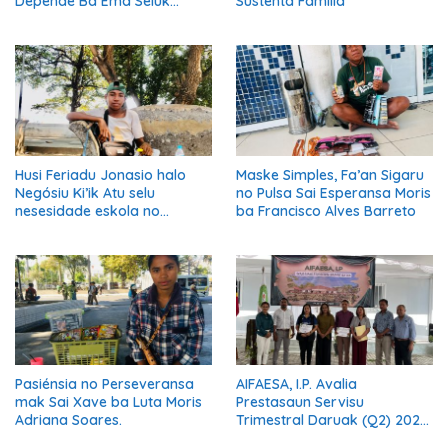
Depende Ba Ema Seluk
Sustenta Família
Maibe Kontinua Halo Negósiu
Ki’ik
Husi Feriadu Jonasio halo
Maske Simples, Fa’an Sigaru
Negósiu Ki’ik Atu selu
no Pulsa Sai Esperansa Moris
nesesidade eskola no
ba Francisco Alves Barreto
Suporta Família.
Pasiénsia no Perseveransa
AIFAESA, I.P. Avalia
mak Sai Xave ba Luta Moris
Prestasaun Servisu
Adriana Soares.
Trimestral Daruak (Q2) 2026
Hodi Hametin Kualidade