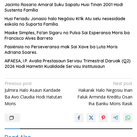
Jacinto Rosario Amaral Suku Sapatu Husi Tinan 2001 Hodi
Sustenta Família
Husi Feriadu Jonasio halo Negósiu Ki’ik Atu selu nesesidade
eskola no Suporta Família.
Maske Simples, Fa’an Sigaru no Pulsa Sai Esperansa Moris ba
Francisco Alves Barreto
Pasiénsia no Perseveransa mak Sai Xave ba Luta Moris
Adriana Soares.
AIFAESA, I.P. Avalia Prestasaun Servisu Trimestral Daruak (Q2)
2026 Hodi Hametin Kualidade Servisu Instituisaun
Post
Previous post
Next post
Julmira Halo Asaun Karidade
Hakarak Halo Negosiu Inan
navigation
Ba Avo Claudia Hodi Hatutan
Faluk Arminda Kreditu Osan
Moris
Iha Banku Moris Rasik