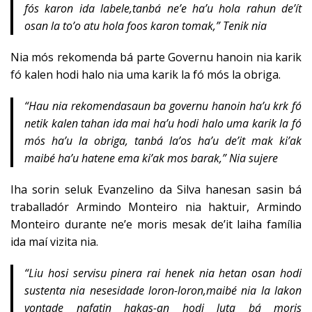
fós karon ida labele,tanbá ne’e ha’u hola rahun de’ít
osan la to’o atu hola foos karon tomak,” Tenik nia
Nia mós rekomenda bá parte Governu hanoin nia karik
fó kalen hodi halo nia uma karik la fó mós la obriga.
“Hau nia rekomendasaun ba governu hanoin ha’u krk fó
netik kalen tahan ida mai ha’u hodi halo uma karik la fó
mós ha’u la obriga, tanbá la’os ha’u de’it mak ki’ak
maibé ha’u hatene ema ki’ak mos barak,” Nia sujere
Iha sorin seluk Evanzelino da Silva hanesan sasin bá
traballadór Armindo Monteiro nia haktuir, Armindo
Monteiro durante ne’e moris mesak de’it laiha família
ida maí vizita nia.
“Liu hosi servisu pinera rai henek nia hetan osan hodi
sustenta nia nesesidade loron-loron,maibé nia la lakon
vontade nafatin hakas-an hodi luta bá moris