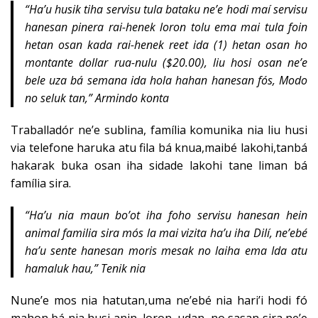
“Ha’u husik tiha servisu tula bataku ne’e hodi maí servisu
hanesan pinera rai-henek loron tolu ema mai tula foin
hetan osan kada rai-henek reet ida (1) hetan osan ho
montante dollar rua-nulu ($20.00), liu hosi osan ne’e
bele uza bá semana ida hola hahan hanesan fós, Modo
no seluk tan,” Armindo konta
Traballadór ne’e sublina, família komunika nia liu husi
via telefone haruka atu fila bá knua,maibé lakohi,tanbá
hakarak buka osan iha sidade lakohi tane liman bá
família sira.
“Ha’u nia maun bo’ot iha foho servisu hanesan hein
animal familia sira mós la mai vizita ha’u iha Dilí, ne’ebé
ha’u sente hanesan moris mesak no laiha ema Ida atu
hamaluk hau,” Tenik nia
Nune’e mos nia hatutan,uma ne’ebé nia hari’i hodi fó