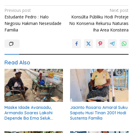
Post
Previous post
Next post
Estudante Pedro : Halo
Konsúlta Públiku Hodi Proteje
navigation
Negosiu Hakman Nesesidade
No Konserva Rekursu Naturais
Familia
Iha Area Konsteira
Read Also
Maske Idade Avansadu,
Jacinto Rosario Amaral Suku
Armando Soares Lakohi
Sapatu Husi Tinan 2001 Hodi
Depende Ba Ema Seluk
Sustenta Família
Maibe Kontinua Halo Negósiu
Ki’ik