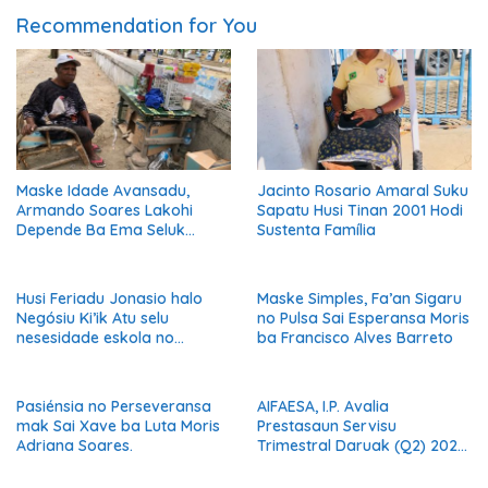
Recommendation for You
Maske Idade Avansadu,
Jacinto Rosario Amaral Suku
Armando Soares Lakohi
Sapatu Husi Tinan 2001 Hodi
Depende Ba Ema Seluk
Sustenta Família
Maibe Kontinua Halo Negósiu
Ki’ik
Husi Feriadu Jonasio halo
Maske Simples, Fa’an Sigaru
Negósiu Ki’ik Atu selu
no Pulsa Sai Esperansa Moris
nesesidade eskola no
ba Francisco Alves Barreto
Suporta Família.
Pasiénsia no Perseveransa
AIFAESA, I.P. Avalia
mak Sai Xave ba Luta Moris
Prestasaun Servisu
Adriana Soares.
Trimestral Daruak (Q2) 2026
Hodi Hametin Kualidade
Servisu Instituisaun