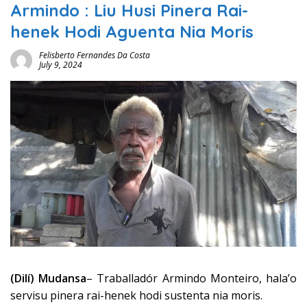
Armindo : Liu Husi Pinera Rai-
henek Hodi Aguenta Nia Moris
Felisberto Fernandes Da Costa
July 9, 2024
(Dilí) Mudansa
– Traballadór Armindo Monteiro, hala’o
servisu pinera rai-henek hodi sustenta nia moris.