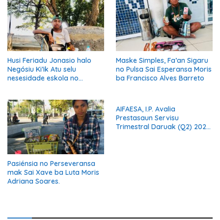
Husi Feriadu Jonasio halo
Maske Simples, Fa’an Sigaru
Negósiu Ki’ik Atu selu
no Pulsa Sai Esperansa Moris
nesesidade eskola no
ba Francisco Alves Barreto
Suporta Família.
AIFAESA, I.P. Avalia
Prestasaun Servisu
Trimestral Daruak (Q2) 2026
Hodi Hametin Kualidade
Servisu Instituisaun
Pasiénsia no Perseveransa
mak Sai Xave ba Luta Moris
Adriana Soares.