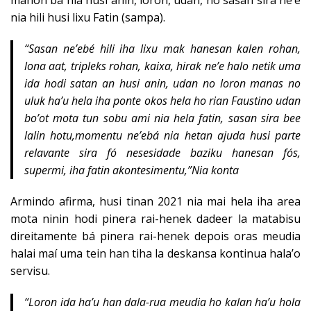
mahon bá nia husi anin, loron, udan, no sasan sira ne’e
nia hili husi lixu Fatin (sampa).
“Sasan ne’ebé hili iha lixu mak hanesan kalen rohan,
lona aat, tripleks rohan, kaixa, hirak ne’e halo netik uma
ida hodi satan an husi anin, udan no loron manas no
uluk ha’u hela iha ponte okos hela ho rian Faustino udan
bo’ot mota tun sobu ami nia hela fatin, sasan sira bee
lalin hotu,momentu ne’ebá nia hetan ajuda husi parte
relavante sira fó nesesidade baziku hanesan fós,
supermi, iha fatin akontesimentu,”Nia konta
Armindo afirma, husi tinan 2021 nia mai hela iha area
mota ninin hodi pinera rai-henek dadeer la matabisu
direitamente bá pinera rai-henek depois oras meudia
halai maí uma tein han tiha la deskansa kontinua hala’o
servisu.
“Loron ida ha’u han dala-rua meudia ho kalan ha’u hola