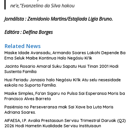
ne’e,”Evanzelino da Silva hakou
Jornálista : Zemidonio Martins/Estajiada Ligia Bruno.
Editóra : Delfina Borges
Related News
Maske Idade Avansadu, Armando Soares Lakohi Depende Ba
Ema Seluk Maibe Kontinua Halo Negósiu Ki’ik
Jacinto Rosario Amaral Suku Sapatu Husi Tinan 2001 Hodi
Sustenta Família
Husi Feriadu Jonasio halo Negósiu Ki’ik Atu selu nesesidade
eskola no Suporta Família.
Maske Simples, Fa’an Sigaru no Pulsa Sai Esperansa Moris ba
Francisco Alves Barreto
Pasiénsia no Perseveransa mak Sai Xave ba Luta Moris
Adriana Soares.
AIFAESA, I.P. Avalia Prestasaun Servisu Trimestral Daruak (Q2)
2026 Hodi Hametin Kualidade Servisu Instituisaun