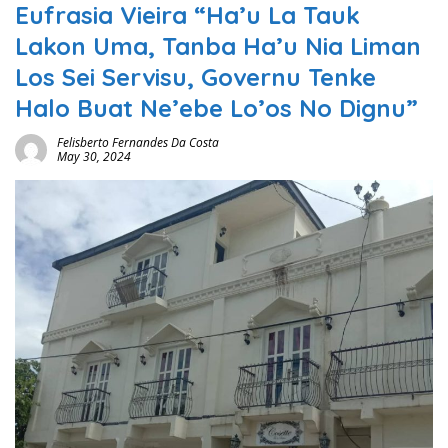
Eufrasia Vieira “Ha’u La Tauk
Lakon Uma, Tanba Ha’u Nia Liman
Los Sei Servisu, Governu Tenke
Halo Buat Ne’ebe Lo’os No Dignu”
Felisberto Fernandes Da Costa
May 30, 2024