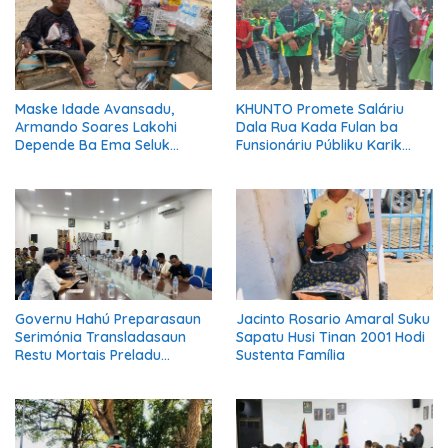
Maske Idade Avansadu,
KHUNTO Promete Saláriu
Armando Soares Lakohi
Dala Rua Kada Fulan ba
Depende Ba Ema Seluk
Funsionáriu Públiku Karik
Maibe Kontinua Halo Negósiu
Manán Eleisaun Prezidensiál
Ki’ik
2027
Governu Hahú Preparasaun
Jacinto Rosario Amaral Suku
Serimónia Transladasaun
Sapatu Husi Tinan 2001 Hodi
Restu Mortais Preladu
Sustenta Família
Katóliku