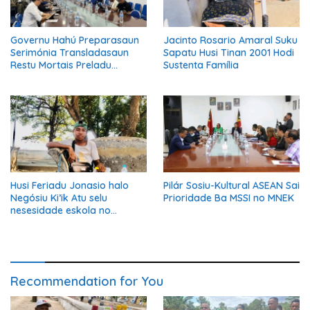
Governu Hahú Preparasaun
Jacinto Rosario Amaral Suku
Serimónia Transladasaun
Sapatu Husi Tinan 2001 Hodi
Restu Mortais Preladu
Sustenta Família
Katóliku
Husi Feriadu Jonasio halo
Pilár Sosiu-Kultural ASEAN Sai
Negósiu Ki’ik Atu selu
Prioridade Ba MSSI no MNEK
nesesidade eskola no
Suporta Família.
Recommendation for You