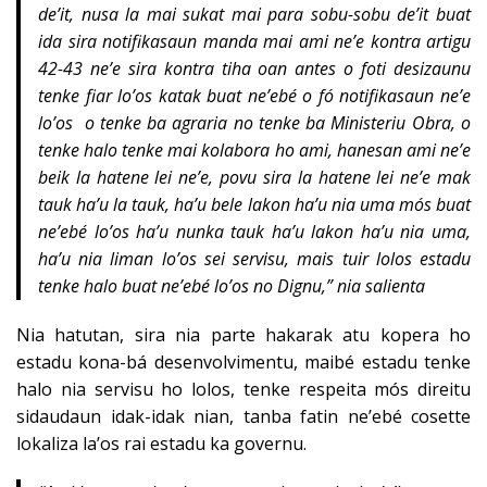
de’it, nusa la mai sukat mai para sobu-sobu de’it buat
ida sira notifikasaun manda mai ami ne’e kontra artigu
42-43 ne’e sira kontra tiha oan antes o foti desizaunu
tenke fiar lo’os katak buat ne’ebé o fó notifikasaun ne’e
lo’os o tenke ba agraria no tenke ba Ministeriu Obra, o
tenke halo tenke mai kolabora ho ami, hanesan ami ne’e
beik la hatene lei ne’e, povu sira la hatene lei ne’e mak
tauk ha’u la tauk, ha’u bele lakon ha’u nia uma mós buat
ne’ebé lo’os ha’u nunka tauk ha’u lakon ha’u nia uma,
ha’u nia liman lo’os sei servisu, mais tuir lolos estadu
tenke halo buat ne’ebé lo’os no Dignu,” nia salienta
Nia hatutan, sira nia parte hakarak atu kopera ho
estadu kona-bá desenvolvimentu, maibé estadu tenke
halo nia servisu ho lolos, tenke respeita mós direitu
sidaudaun idak-idak nian, tanba fatin ne’ebé cosette
lokaliza la’os rai estadu ka governu.