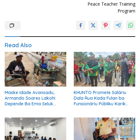
Peace Teacher Training
Program
Read Also
Maske Idade Avansadu,
KHUNTO Promete Saláriu
Armando Soares Lakohi
Dala Rua Kada Fulan ba
Depende Ba Ema Seluk
Funsionáriu Públiku Karik
Maibe Kontinua Halo Negósiu
Manán Eleisaun Prezidensiál
Ki’ik
2027