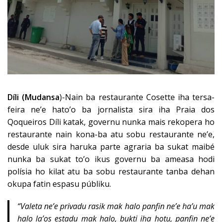
Díli (Mudansa
)-Nain ba restaurante Cosette iha tersa-
feira ne’e hato’o ba jornalista sira iha Praia dos
Qoqueiros Díli katak, governu nunka mais rekopera ho
restaurante nain kona-ba atu sobu restaurante ne’e,
desde uluk sira haruka parte agraria ba sukat maibé
nunka ba sukat to’o ikus governu ba ameasa hodi
polísia ho kilat atu ba sobu restaurante tanba dehan
okupa fatin espasu públiku.
“Valeta ne’e privadu rasik mak halo panfin ne’e ha’u mak
halo la’os estadu mak halo, bukti iha hotu, panfin ne’e