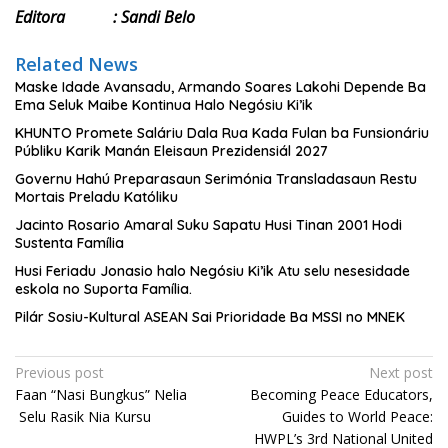
Editora : Sandi Belo
Related News
Maske Idade Avansadu, Armando Soares Lakohi Depende Ba
Ema Seluk Maibe Kontinua Halo Negósiu Ki’ik
KHUNTO Promete Saláriu Dala Rua Kada Fulan ba Funsionáriu
Públiku Karik Manán Eleisaun Prezidensiál 2027
Governu Hahú Preparasaun Serimónia Transladasaun Restu
Mortais Preladu Katóliku
Jacinto Rosario Amaral Suku Sapatu Husi Tinan 2001 Hodi
Sustenta Família
Husi Feriadu Jonasio halo Negósiu Ki’ik Atu selu nesesidade
eskola no Suporta Família.
Pilár Sosiu-Kultural ASEAN Sai Prioridade Ba MSSI no MNEK
Post
Previous post
Next post
Faan “Nasi Bungkus” Nelia
Becoming Peace Educators,
navigation
Selu Rasik Nia Kursu
Guides to World Peace:
HWPL’s 3rd National United