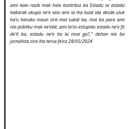
ami nain rasik mak halo kontribui ba Estadu se estadu
hakarak okupa ne’e selu ami la iha buat ida desde uluk
ha’u haruka maun sira mai sukat ba, mai ba para ami
nia públiku mak ne’ebé, ami la’os estupidu estadu ne’e fó
de’it ba, estadu ne’e ita la moe ga?,” dehan nia ba
jornalista sira iha tersa-feira 28/05/2024