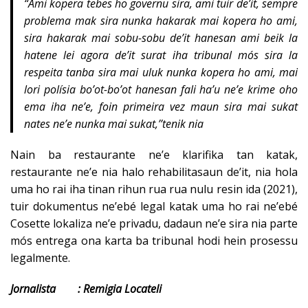
“Ami kopera tebes ho governu sira, ami tuir de’it, sempre
problema mak sira nunka hakarak mai kopera ho ami,
sira hakarak mai sobu-sobu de’it hanesan ami beik la
hatene lei agora de’it surat iha tribunal mós sira la
respeita tanba sira mai uluk nunka kopera ho ami, mai
lori polísia bo’ot-bo’ot hanesan fali ha’u ne’e krime oho
ema iha ne’e, foin primeira vez maun sira mai sukat
nates ne’e nunka mai sukat,’’tenik nia
Nain ba restaurante ne’e klarifika tan katak,
restaurante ne’e nia halo rehabilitasaun de’it, nia hola
uma ho rai iha tinan rihun rua rua nulu resin ida (2021),
tuir dokumentus ne’ebé legal katak uma ho rai ne’ebé
Cosette lokaliza ne’e privadu, dadaun ne’e sira nia parte
mós entrega ona karta ba tribunal hodi hein prosessu
legalmente.
Jornalista : Remigia Locateli