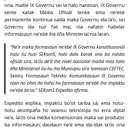
ona, maibé IX Governu sei la halo hanesan, IX Governu
sente katak Média Ofisiál tenke ema ne’ebé
permanente kontinua saida maka Governu ida la’o, sei
Governu ida tuir fali mai, nia nafatin habelar
informasaun ne’ebé iha liña Ministerial nia laran.
“Ne’e maka formasaun ne’ebé IX Governu konstitusionál
halo liu husi SEKomS, halo dala barak ona ba média
ofisiál sira, la’ós de’it iha nivel nasionál maibé mós halo
liña Ministerial liu-liu iha Munisípiu sira hanesan CEFTEC,
Sentru Formasaun Tekníku Komunikasaun IX Governu
nian no ohin ita hahú ho formasaun ne’ebé iha impaktu
ne’ebé bo’ot,” SEKomS Expedito afirma.
Expedito esplika, impaktu bo’ot tanba sá, ema hotu-
hotu akompaña ho avansu teknólojia ho erra dijitál
ne’e, la’ós ona média konvensionais maka sai produtor
ba informasaun, daudaun ne’e ema ida-idak la’ós ona