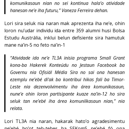
komunikasaun nian no sei kontinua hala’o atividade
hanesan ne’e iha futuru,” Vaneza Ferreira dehan.
Lori sira seluk nia naran mak aprezenta iha ne’e, ohin
loron nu’udar individu ida entre 359 alumni husi Bolsa
Estudu Austrália, inklui belun defisiente sira hamutuk
mane na’in-5 no feto na’in-1
“Atividade ida ne’e TL3A inisia programa Small Grant
kona-ba Hakerek Konteúdu no Jestaun Facebook ba
Governu nia Ofisiál Média Sira no sai ona hanesan
ezemplu ne’ebé di’ak ba kontribui hikas fali ba Timor-
Leste nia dezenvolvimentu iha área komunikasaun,
nune’e ohin loron partisipante kuaze na’in-12 ho sira
seluk tan ne’ebé iha área komunilkasaun nian,” nia
relata.
Lori TL3A nia naran, hakarak hato’o agradesimentu
ne’ebé bo’ot teb-tebes ba SEKomS ne’ebé fó ona