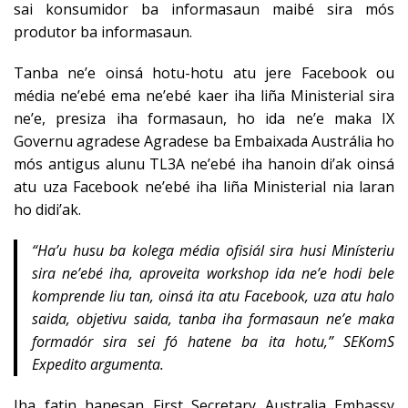
sai konsumidor ba informasaun maibé sira mós
produtor ba informasaun.
Tanba ne’e oinsá hotu-hotu atu jere Facebook ou
média ne’ebé ema ne’ebé kaer iha liña Ministerial sira
ne’e, presiza iha formasaun, ho ida ne’e maka IX
Governu agradese Agradese ba Embaixada Austrália ho
mós antigus alunu TL3A ne’ebé iha hanoin di’ak oinsá
atu uza Facebook ne’ebé iha liña Ministerial nia laran
ho didi’ak.
“Ha’u husu ba kolega média ofisiál sira husi Minísteriu
sira ne’ebé iha, aproveita workshop ida ne’e hodi bele
komprende liu tan, oinsá ita atu Facebook, uza atu halo
saida, objetivu saida, tanba iha formasaun ne’e maka
formadór sira sei fó hatene ba ita hotu,” SEKomS
Expedito argumenta.
Iha fatin hanesan First Secretary Australia Embassy