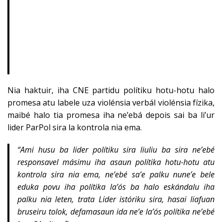
Nia haktuir, iha CNE partidu polítiku hotu-hotu halo
promesa atu labele uza violénsia verbál violénsia fízika,
maibé halo tia promesa iha ne’ebá depois sai ba li’ur
lider ParPol sira la kontrola nia ema.
“Ami husu ba lider polítiku sira liuliu ba sira ne’ebé
responsavel másimu iha asaun polítika hotu-hotu atu
kontrola sira nia ema, ne’ebé sa’e palku nune’e bele
eduka povu iha polítika la’ós ba halo eskándalu iha
palku nia leten, trata Lider istóriku sira, hasai liafuan
bruseiru tolok, defamasaun ida ne’e la’ós polítika ne’ebé