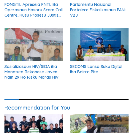
FONGTIL Apreseia PNTL Ba
Parlamentu Nasionál
Operasaun Hasoru Scam Call
Fortalece Fiskalizasaun PAN-
Centre, Husu Prosesu Justisa
VBJ
Ho Rigor no Transparénsia
Sosializasaun HIV/SIDA iha
SECOMS Lansa Suku Dijitál
Manatuto Rekonese Joven
iha Bairro Pite
Nain 29 Ho Risku Moras HIV
Recommendation for You