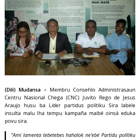
(Dili) Mudansa –
Membru Consehlo Administrasaun
Centru Nasional Chega (CNC) Juvito Rego de Jesus
Araujo husu ba Lider partidus polítiku Sira labele
insulta malu Iha tempu kampaña maibé oinsá eduka
povu sira.
“Ami lamenta tebetebes hahalok ne’ebé Partidu polítiku