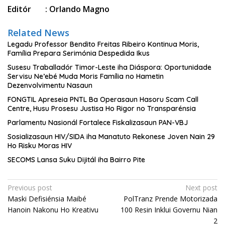
Editór : Orlando Magno
Related News
Legadu Professor Bendito Freitas Ribeiro Kontinua Moris,
Família Prepara Serimónia Despedida Ikus
Susesu Traballadór Timor-Leste iha Diáspora: Oportunidade
Servisu Ne’ebé Muda Moris Família no Hametin
Dezenvolvimentu Nasaun
FONGTIL Apreseia PNTL Ba Operasaun Hasoru Scam Call
Centre, Husu Prosesu Justisa Ho Rigor no Transparénsia
Parlamentu Nasionál Fortalece Fiskalizasaun PAN-VBJ
Sosializasaun HIV/SIDA iha Manatuto Rekonese Joven Nain 29
Ho Risku Moras HIV
SECOMS Lansa Suku Dijitál iha Bairro Pite
Post
Previous post
Next post
Maski Defisiénsia Maibé
PolTranz Prende Motorizada
navigation
Hanoin Nakonu Ho Kreativu
100 Resin Inklui Governu Nian
2