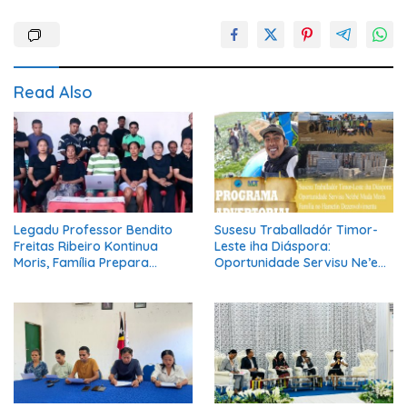
Read Also
Legadu Professor Bendito
Susesu Traballadór Timor-
Freitas Ribeiro Kontinua
Leste iha Diáspora:
Moris, Família Prepara
Oportunidade Servisu Ne’ebé
Serimónia Despedida Ikus
Muda Moris Família no
Hametin Dezenvolvimentu
Nasaun