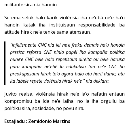
militante sira nia hanoin.
Se ema seluk halo karik violénsia iha ne’ebá ne’e ha’u
hanoin katak iha instituisaun responsabilidade ba
atitude hirak ne’e tenke sama atensaun.
“Infelismente CNC nia lei ne’e fraku demais ha’u hanoin
presiza reforsa CNE ninia papél iha kampaña polítika
nune’e CNC bele halo repetisaun direita ou bele haruka
para kampaña ne’ebé la edukativu tan ne’e CNC ho
preokupasaun hirak to’o agora halo atu harii dame, atu
Ita labele repete violénsia hirak ne’e,” nia deklara.
Juvito realsa, violénsia hirak ne’e la’o nafatin entaun
kompromisu ba Ida ne’e laiha, no la iha orgullu ba
polítiku sira, sosiedade, no povu sira.
Estajiadu : Zemidonio Martins