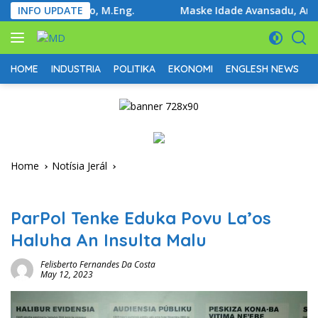
Skip
s Ribeiro, M.Eng.
INFO UPDATE
Maske Idade Avansadu, Armando Soare
to
content
HOME
INDUSTRIA
POLITIKA
EKONOMI
ENGLESH NEWS
D
Home
Notísia Jerál
Notísia Jerál
ParPol Tenke Eduka Povu La’os
Haluha An Insulta Malu
Felisberto Fernandes Da Costa
May 12, 2023