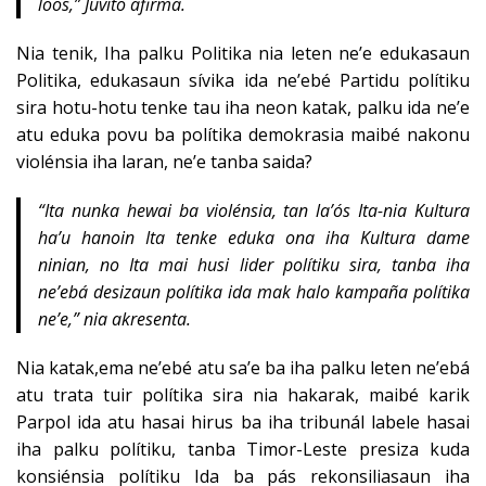
loos,” Juvito afirma.
Nia tenik, Iha palku Politika nia leten ne’e edukasaun
Politika, edukasaun sívika ida ne’ebé Partidu polítiku
sira hotu-hotu tenke tau iha neon katak, palku ida ne’e
atu eduka povu ba polítika demokrasia maibé nakonu
violénsia iha laran, ne’e tanba saida?
“Ita nunka hewai ba violénsia, tan la’ós Ita-nia Kultura
ha’u hanoin Ita tenke eduka ona iha Kultura dame
ninian, no Ita mai husi lider polítiku sira, tanba iha
ne’ebá desizaun polítika ida mak halo kampaña polítika
ne’e,” nia akresenta.
Nia katak,ema ne’ebé atu sa’e ba iha palku leten ne’ebá
atu trata tuir polítika sira nia hakarak, maibé karik
Parpol ida atu hasai hirus ba iha tribunál labele hasai
iha palku polítiku, tanba Timor-Leste presiza kuda
konsiénsia polítiku Ida ba pás rekonsiliasaun iha