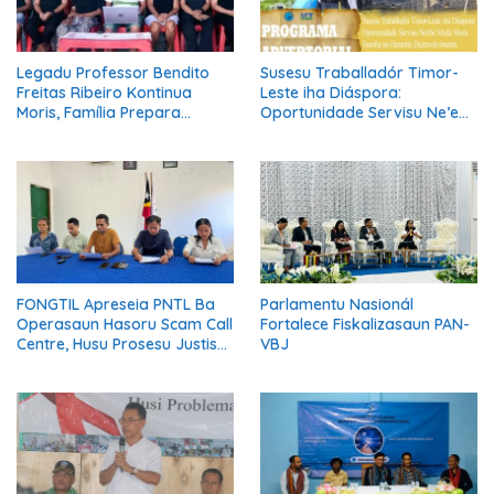
Legadu Professor Bendito
Susesu Traballadór Timor-
Freitas Ribeiro Kontinua
Leste iha Diáspora:
Moris, Família Prepara
Oportunidade Servisu Ne’ebé
Serimónia Despedida Ikus
Muda Moris Família no
Hametin Dezenvolvimentu
Nasaun
FONGTIL Apreseia PNTL Ba
Parlamentu Nasionál
Operasaun Hasoru Scam Call
Fortalece Fiskalizasaun PAN-
Centre, Husu Prosesu Justisa
VBJ
Ho Rigor no Transparénsia