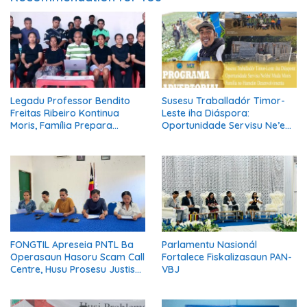
Legadu Professor Bendito
Susesu Traballadór Timor-
Freitas Ribeiro Kontinua
Leste iha Diáspora:
Moris, Família Prepara
Oportunidade Servisu Ne’ebé
Serimónia Despedida Ikus
Muda Moris Família no
Hametin Dezenvolvimentu
Nasaun
FONGTIL Apreseia PNTL Ba
Parlamentu Nasionál
Operasaun Hasoru Scam Call
Fortalece Fiskalizasaun PAN-
Centre, Husu Prosesu Justisa
VBJ
Ho Rigor no Transparénsia