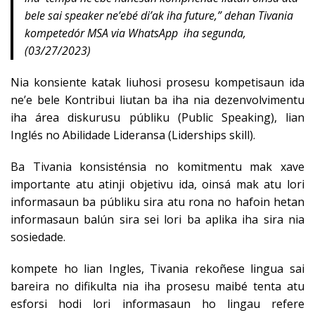
bele sai speaker ne’ebé di’ak iha future,” dehan Tivania
kompetedór MSA via WhatsApp iha segunda,
(03/27/2023)
Nia konsiente katak liuhosi prosesu kompetisaun ida
ne’e bele Kontribui liutan ba iha nia dezenvolvimentu
iha área diskurusu públiku (Public Speaking), lian
Inglés no Abilidade Lideransa (Liderships skill).
Ba Tivania konsisténsia no komitmentu mak xave
importante atu atinji objetivu ida, oinsá mak atu lori
informasaun ba públiku sira atu rona no hafoin hetan
informasaun balún sira sei lori ba aplika iha sira nia
sosiedade.
kompete ho lian Ingles, Tivania rekoñese lingua sai
bareira no difikulta nia iha prosesu maibé tenta atu
esforsi hodi lori informasaun ho lingau refere