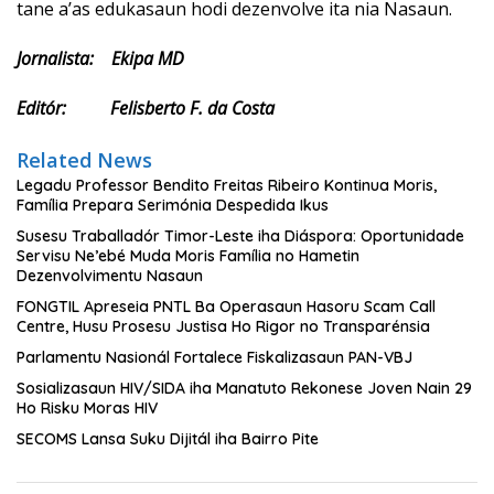
tane a’as edukasaun hodi dezenvolve ita nia Nasaun.
Jornalista: Ekipa MD
Editór: Felisberto F. da Costa
Related News
Legadu Professor Bendito Freitas Ribeiro Kontinua Moris,
Família Prepara Serimónia Despedida Ikus
Susesu Traballadór Timor-Leste iha Diáspora: Oportunidade
Servisu Ne’ebé Muda Moris Família no Hametin
Dezenvolvimentu Nasaun
FONGTIL Apreseia PNTL Ba Operasaun Hasoru Scam Call
Centre, Husu Prosesu Justisa Ho Rigor no Transparénsia
Parlamentu Nasionál Fortalece Fiskalizasaun PAN-VBJ
Sosializasaun HIV/SIDA iha Manatuto Rekonese Joven Nain 29
Ho Risku Moras HIV
SECOMS Lansa Suku Dijitál iha Bairro Pite