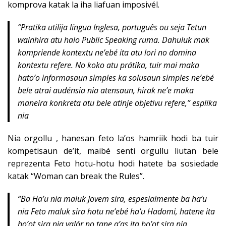
komprova katak la iha liafuan imposivél.
“Pratika utilija língua Inglesa, português ou seja Tetun
wainhira atu halo Public Speaking ruma. Dahuluk mak
kompriende kontextu ne’ebé ita atu lori no domina
kontextu refere. No koko atu prátika, tuir mai maka
hato’o informasaun simples ka solusaun simples ne’ebé
bele atrai audénsia nia atensaun, hirak ne’e maka
maneira konkreta atu bele atinje objetivu refere,” esplika
nia
Nia orgollu , hanesan feto la’os hamriik hodi ba tuir
kompetisaun de’it, maibé senti orgullu liutan bele
reprezenta Feto hotu-hotu hodi hatete ba sosiedade
katak “Woman can break the Rules”.
“Ba Ha’u nia maluk Jovem sira, espesialmente ba ha’u
nia Feto maluk sira hotu ne’ebé ha’u Hadomi, hatene ita
bo’ot sira nia valór no tane a’as ita bo’ot sira nia