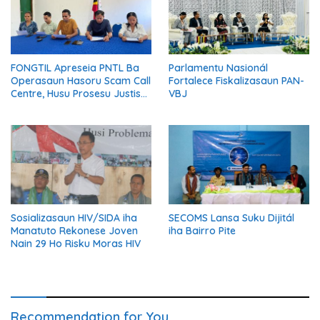
FONGTIL Apreseia PNTL Ba
Parlamentu Nasionál
Operasaun Hasoru Scam Call
Fortalece Fiskalizasaun PAN-
Centre, Husu Prosesu Justisa
VBJ
Ho Rigor no Transparénsia
Sosializasaun HIV/SIDA iha
SECOMS Lansa Suku Dijitál
Manatuto Rekonese Joven
iha Bairro Pite
Nain 29 Ho Risku Moras HIV
Recommendation for You