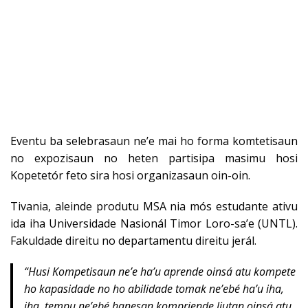
Eventu ba selebrasaun ne’e mai ho forma komtetisaun
no expozisaun no heten partisipa masimu hosi
Kopetetór feto sira hosi organizasaun oin-oin.
Tivania, aleinde produtu MSA nia mós estudante ativu
ida iha Universidade Nasionál Timor Loro-sa’e (UNTL).
Fakuldade direitu no departamentu direitu jerál.
“Husi Kompetisaun ne’e ha’u aprende oinsá atu kompete
ho kapasidade no ho abilidade tomak ne’ebé ha’u iha,
iha tempu ne’ebé hanesan kompriende liutan oinsá atu