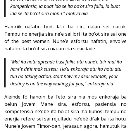
kompeténsia, la buat Ida se Ita bo’ot sira falla, la buat
ida se ita bo’ot sira monu,” motiva nia
Hamriik nafatin hodi la’o ba oin, dalan sei naruk.
Tempu no enerjia sira ne’e sei lori Ita bo’ot sira sai one
of the best women. Nune’e esforsu nafatin, envolve
nafatin ita bo’ot sira nia-an iha sosiedade.
“Mai ita hotu aprende husi falla, atu nune’e tuir mai ita
hare’e de’it mak susesu. Ha’u enkoraja atu ita hotu atu
tun no taking action, start now my dear woman, your
destiny is on the way waiting for you,” enkoraja nia
Aleinde fó hanoin ba Feto sira nia mós enkoraja ba
belun Jovem Mane sira, esforsu, pasiensia no
kompeténsia ne’ebé ita bo’ot sira iha liuhosi tempu no
enerjia refere sei sai rejultadu ne’ebé di’ak ba ita hotu.
Nune’e Jovem Timor-oan, jerasaun agora, hamutuk ita