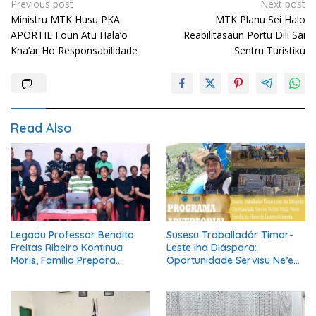
Post
Previous post
Next post
Ministru MTK Husu PKA
MTK Planu Sei Halo
navigation
APORTIL Foun Atu Hala’o
Reabilitasaun Portu Dili Sai
Kna’ar Ho Responsabilidade
Sentru Turístiku
Read Also
Legadu Professor Bendito
Susesu Traballadór Timor-
Freitas Ribeiro Kontinua
Leste iha Diáspora:
Moris, Família Prepara
Oportunidade Servisu Ne’ebé
Serimónia Despedida Ikus
Muda Moris Família no
Hametin Dezenvolvimentu
Nasaun