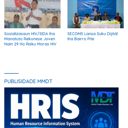
Sosializasaun HIV/SIDA iha
SECOMS Lansa Suku Dijitál
Manatuto Rekonese Joven
iha Bairro Pite
Nain 29 Ho Risku Moras HIV
PUBLISIDADE MMDT