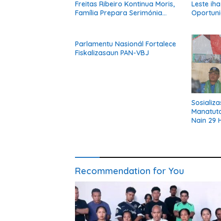
Freitas Ribeiro Kontinua Moris,
Leste ih
Família Prepara Serimónia
Oportuni
Despedida Ikus
Muda Mor
Dezenvo
Parlamentu Nasionál Fortalece
Fiskalizasaun PAN-VBJ
Sosializ
Manatut
Nain 29 
Recommendation for You