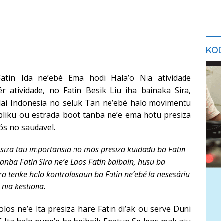
KOD
atin Ida ne’ebé Ema hodi Hala’o Nia atividade
 atividade, no Fatin Besik Liu iha bainaka Sira,
ai Indonesia no seluk Tan ne’ebé halo movimentu
bliku ou estrada boot tanba ne’e ema hotu presiza
s no saudavel.
esiza tau importánsia no mós presiza kuidadu ba Fatin
tanba Fatin Sira ne’e Laos Fatin baibain, husu ba
ra tenke halo kontrolasaun ba Fatin ne’ebé la nesesáriu
” nia kestiona.
lolos ne’e Ita presiza hare Fatin di’ak ou serve Duni