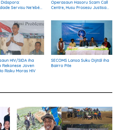
a Diáspora:
Operasaun Hasoru Scam Call
dade Servisu Ne’ebé
Centre, Husu Prosesu Justisa
is Família no Hametin
Ho Rigor no Transparénsia
lvimentu Nasaun
SECOMS Lansa Suku Dijitál iha
asaun HIV/SIDA iha
Bairro Pite
o Rekonese Joven
Ho Risku Moras HIV