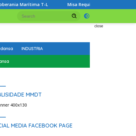
ma T-L
Misa Requiem no Despedida Ikus ba Professor Ben
close
udansa
INDUSTRIA
ansa
BLISIDADE MMDT
CIAL MEDIA FACEBOOK PAGE