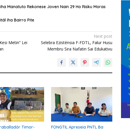
A iha Manatuto Rekonese Joven Nain 29 Ho Risku Moras
ál iha Bairro Pite
Next post
Kesi Metin” Lei
Selebra Ezisténsia F-FDTL, Falur Husu
an
Membru Sira Nafatin Sai Edukativu
raballadór Timor-
FONGTIL Apreseia PNTL Ba