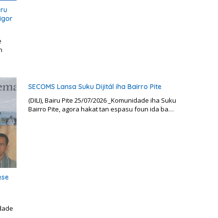
ru
igor
e
n
SECOMS Lansa Suku Dijitál iha Bairro Pite
(DILI), Bairu Pite 25/07/2026 _Komunidade iha Suku
Bairro Pite, agora hakat tan espasu foun ida ba…
ese
idade