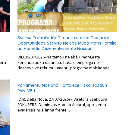
Susesu Traballadór Timor-Leste iha Diáspora:
Oportunidade Servisu Ne’ebé Muda Moris Família
no Hametin Dezenvolvimentu Nasaun
DÍLI,06/07/2026-Iha tempu ne’ebé Timor-Leste
hira
kontinua buka dalan atu hasa’e empregu no
dezenvolve rekursu umanu, programa mobilidade…
Parlamentu Nasionál Fortalece Fiskalizasaun
PAN-VBJ
(Díli), Delta Nova, 27/07/2026) – Diretóra Ezekutiva
FOKUPERS, Domingas Afonso Amaral, aprezenta
evidénsia husi linha frente…