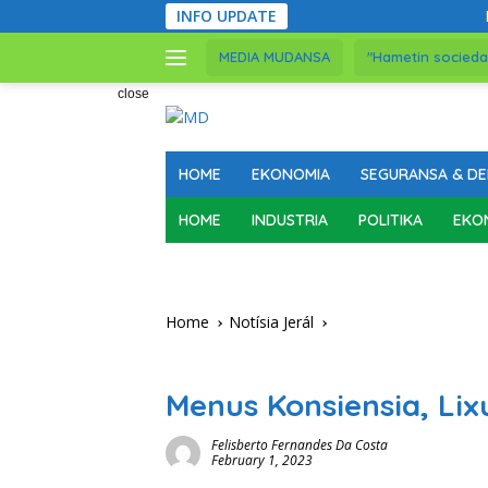
Skip
INFO UPDATE
Ró NRDTL Jaco Fi
to
content
MEDIA MUDANSA
"Hametin socieda
close
HOME
EKONOMIA
SEGURANSA & DE
HOME
INDUSTRIA
POLITIKA
EKO
Home
Notísia Jerál
Notísia Jerál
Menus Konsiensia, Li
Felisberto Fernandes Da Costa
February 1, 2023