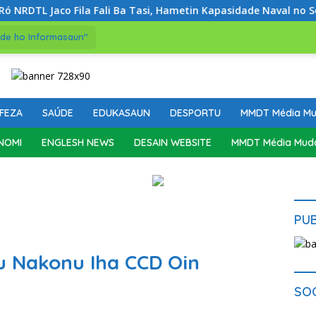
la Fali Ba Tasi, Hametin Kapasidade Naval no Soberania Maríti
de ho Informasaun"
FEZA
SAÚDE
EDUKASAUN
DESPORTU
MMDT Média M
NOMI
ENGLESH NEWS
DESAIN WEBSITE
MMDT Média Mud
PU
xu Nakonu Iha CCD Oin
SO