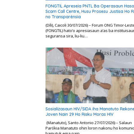
FONGTIL Apreseia PNTL Ba Operasaun Haso
Scam Call Centre, Husu Prosesu Justisa Ho R
no Transparénsia
(Díli), Caicoli 30/07/2026) – Forum ONG Timor-Lest
(FONGTIL) hato’o apresiasaun a’as ba instituisau
seguransa sira, liu-liu…
Sosializasaun HIV/SIDA iha Manatuto Rekon
Joven Nain 29 Ho Risku Moras HIV
(Manatuto), Santo Antonio 27/07/2026) – Salaun
Parókia Manatuto ohin loron nakonu ho komun
hamutuk ema nain…