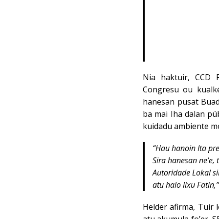
Nia haktuir, CCD F
Congresu ou kualkér
hanesan pusat Buad
ba mai Iha dalan pú
kuidadu ambiente mó
“Hau hanoin Ita pr
Sira hanesan ne’e, 
Autoridade Lokal si
atu halo lixu Fatin,
Helder afirma, Tuir 