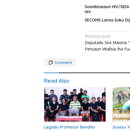
Sosializasaun HIV/SID
HIV
SECOMS Lansa Suku Dijit
Post
Previous post
Deputadu Sira Maioria “
navigation
Pensaun Vitalísia Iha Fu
Comment
Read Also
Legadu Professor Bendito
Susesu T