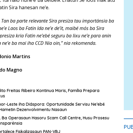
E Ita halo nune’e ba beibeik Enatun Se loos mak atu
atin Sira hanesan ne’e.
Tan ba parte relevante Sira presiza tau importánsia ba
ne’e Laos ba Fatin Ida ne’e de’it, maibé mós ba Sira
presiza kria Fatin ne’ebé seguru ba lixu ne’e para anin
ra ne’e ba mai iha CCD Nia oin,” nia rekomenda.
donio Martins
do Magno
to Freitas Ribeiro Kontinua Moris, Família Prepara
kus
or-Leste iha Diáspora: Oportunidade Servisu Ne’ebé
 Hametin Dezenvolvimentu Nasaun
 Ba Operasaun Hasoru Scam Call Centre, Husu Prosesu
ansparénsia
PU
rtalece Fiskalizasaun PAN-VBJ