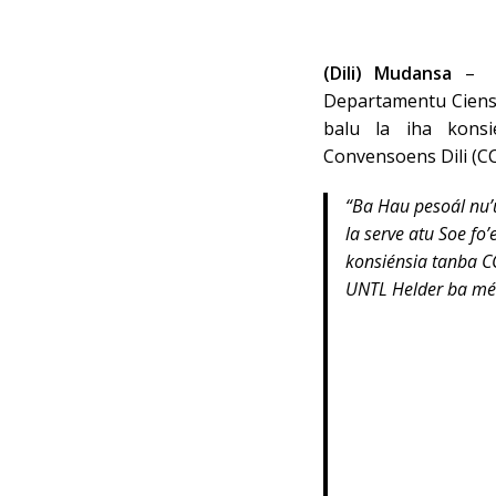
(Dili) Mudansa
– Es
Departamentu Ciens
balu la iha konsi
Convensoens Dili (CC
“Ba Hau pesoál nu’u
la serve atu Soe fo’
konsiénsia tanba CC
UNTL Helder ba mé