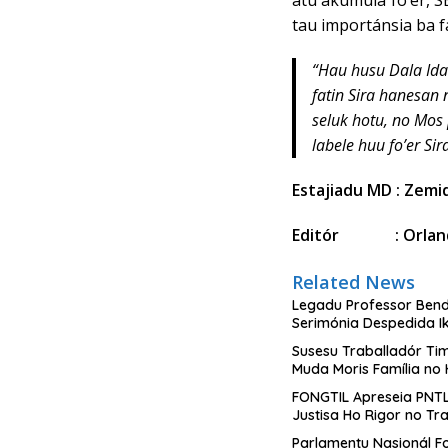
atu akumula fo’er, S
tau importánsia ba f
“Hau husu Dala Ida 
fatin Sira hanesan 
seluk hotu, no Mos 
labele huu fo’er Si
Estajiadu MD : Zemi
Editór : Orlan
Related News
Legadu Professor Bendi
Serimónia Despedida I
Susesu Traballadór Tim
Muda Moris Família no
FONGTIL Apreseia PNTL
Justisa Ho Rigor no Tr
Parlamentu Nasionál Fo