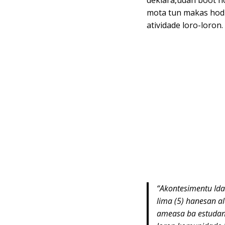
deklara,udan boot ho
mota tun makas hodi
atividade loro-loron.
“Akontesimentu Ida
lima (5) hanesan al
ameasa ba estudant