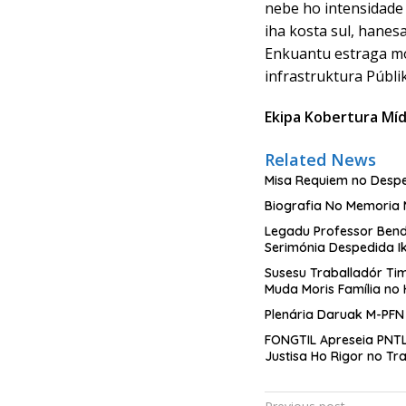
nebe ho intensidade
iha kosta sul, hanes
Enkuantu estraga mo
infrastruktura Públik
Ekipa Kobertura Mí
Related News
Misa Requiem no Desped
Legadu Professor Bendi
Serimónia Despedida I
Susesu Traballadór Tim
Muda Moris Família no
Plenária Daruak M-PFN
FONGTIL Apreseia PNTL
Justisa Ho Rigor no Tr