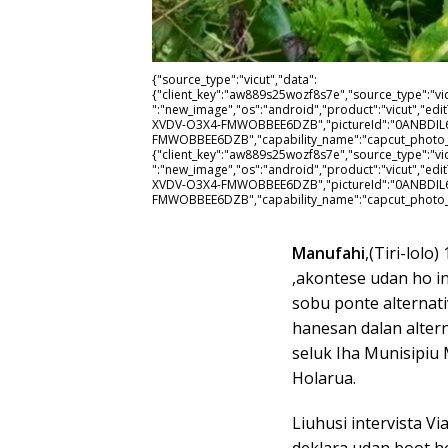
{"source_type":"vicut","data":
{"client_key":"aw889s25wozf8s7e","source_type":"vi
":"new_image","os":"android","product":"vicut","edi
XVDV-O3X4-FMWOBBEE6DZB","pictureId":"0ANBDIL
FMWOBBEE6DZB","capability_name":"capcut_photo_e
{"client_key":"aw889s25wozf8s7e","source_type":"vi
":"new_image","os":"android","product":"vicut","edi
XVDV-O3X4-FMWOBBEE6DZB","pictureId":"0ANBDIL
FMWOBBEE6DZB","capability_name":"capcut_photo_
Manufahi
,(Tiri-lolo
,akontese udan ho i
sobu ponte alternativ
hanesan dalan alterna
seluk Iha Munisipiu
Holarua.
Liuhusi intervista Vi