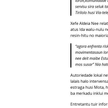
loron,komunidade I
servisu sira seluk 
Tirilolo husi Via-te
Xefe Aldeia Nee relat
atus Ida walu-nulu n
resin-hitu no maiori
“agora enfrenta ris
movimentasaun loro
nee deit maibe Estu
mos susar” Nia hat
Autoriedade lokal ne
lalais halo interven
estraga husi Mota, ho
ba merkadu inklui mo
Entretantu tuir inf