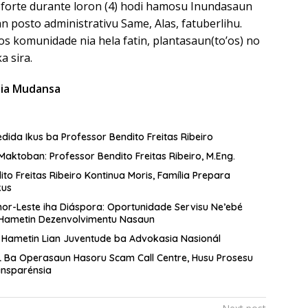
 forte durante loron (4) hodi hamosu Inundasaun
an posto administrativu Same, Alas, fatuberlihu.
s komunidade nia hela fatin, plantasaun(to’os) no
a sira.
dia Mudansa
ida Ikus ba Professor Bendito Freitas Ribeiro
Biografia No Memoria Maktoban: Professor Bendito Freitas Ribeiro, M.Eng.
to Freitas Ribeiro Kontinua Moris, Família Prepara
kus
or-Leste iha Diáspora: Oportunidade Servisu Ne’ebé
 Hametin Dezenvolvimentu Nasaun
 Hametin Lian Juventude ba Advokasia Nasionál
 Ba Operasaun Hasoru Scam Call Centre, Husu Prosesu
ansparénsia