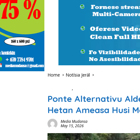
Home
Notísia Jerál
Notísia Jerál
,
trends
Ponte Alternativu Alde
Hetan Ameasa Husi M
Media Mudansa
May 15, 2026