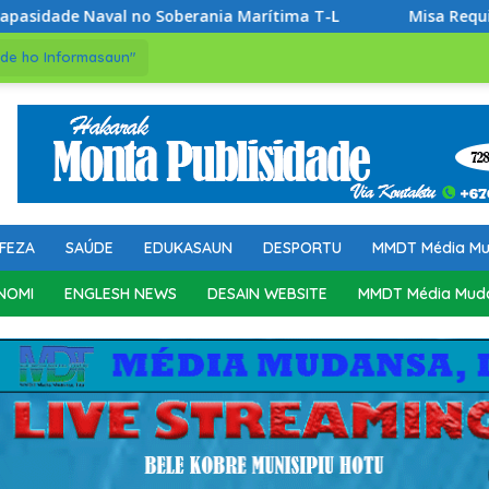
erania Marítima T-L
Misa Requiem no Despedida Ikus ba 
de ho Informasaun"
FEZA
SAÚDE
EDUKASAUN
DESPORTU
MMDT Média M
NOMI
ENGLESH NEWS
DESAIN WEBSITE
MMDT Média Mud