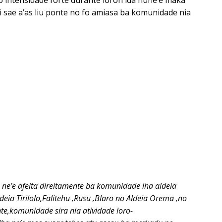
 intensidade forte durante loron ida nune’e maka
 sae a’as liu ponte no fo amiasa ba komunidade nia
 ne’e afeita direitamente ba komunidade iha aldeia
deia Tirilolo,Falitehu ,Rusu ,Blaro no Aldeia Orema ,no
e,komunidade sira nia atividade loro-