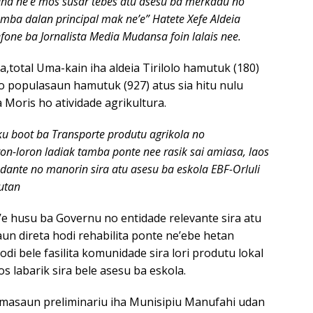
ha ne’e mos susar tebes atu asesu ba merkadu no
tamba dalan principal mak ne’e” Hatete Xefe Aldeia
lefone ba Jornalista Media Mudansa foin lalais nee.
a,total Uma-kain iha aldeia Tirilolo hamutuk (180)
o populasaun hamutuk (927) atus sia hitu nulu
a Moris ho atividade agrikultura.
ku boot ba Transporte produtu agrikola no
n-loron ladiak tamba ponte nee rasik sai amiasa, laos
dante no manorin sira atu asesu ba eskola EBF-Orluli
utan
’e husu ba Governu no entidade relevante sira atu
saun direta hodi rehabilita ponte ne’ebe hetan
di bele fasilita komunidade sira lori produtu lokal
s labarik sira bele asesu ba eskola.
ormasaun preliminariu iha Munisipiu Manufahi udan