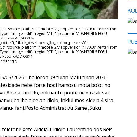
KOD
cut","source_platform":"mobile_2","appVersion":"17.6.0","enterFrom
tType":"image_edit","region":"TL","picture_id":"0ANBDIL6-F06U-
6-F06U-XVDV-O3X4-
PU
ditor"},"tiktok_developers_3p_anchor_params":"
cut","source_platform":"mobile_2","appVersion":"17.6.0","enterFrom
tType":"image_edit","region":"TL","picture_id":"0ANBDIL6-F06U-
6-F06U-XVDV-O3X4-
editor"}"}
) 15/05/2026 -Iha loron 09 fulan Maiu tinan 2026
ntesidade nebe forte hodi hamosu mota bo’ot no
u Aldeia Tirilolo, enkuantu ponte ne’e rasik sai
tivu ba iha aldeia tirilolo, inklui mos Aldeia 4 sira
 Manu- fahi,Posto Administrativu Same ,Suku
a-telefone Xefe Aldeia Tirilolo Laurentino dos Reis