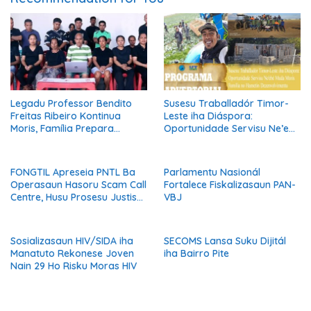
Legadu Professor Bendito
Susesu Traballadór Timor-
Freitas Ribeiro Kontinua
Leste iha Diáspora:
Moris, Família Prepara
Oportunidade Servisu Ne’ebé
Serimónia Despedida Ikus
Muda Moris Família no
Hametin Dezenvolvimentu
Nasaun
FONGTIL Apreseia PNTL Ba
Parlamentu Nasionál
Operasaun Hasoru Scam Call
Fortalece Fiskalizasaun PAN-
Centre, Husu Prosesu Justisa
VBJ
Ho Rigor no Transparénsia
Sosializasaun HIV/SIDA iha
SECOMS Lansa Suku Dijitál
Manatuto Rekonese Joven
iha Bairro Pite
Nain 29 Ho Risku Moras HIV