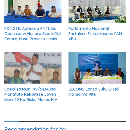
FONGTIL Apreseia PNTL Ba
Parlamentu Nasionál
Operasaun Hasoru Scam Call
Fortalece Fiskalizasaun PAN-
Centre, Husu Prosesu Justisa
VBJ
Ho Rigor no Transparénsia
Sosializasaun HIV/SIDA iha
SECOMS Lansa Suku Dijitál
Manatuto Rekonese Joven
iha Bairro Pite
Nain 29 Ho Risku Moras HIV
Recommendation for You