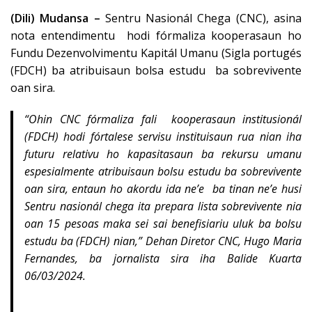
(Dili) Mudansa –
Sentru Nasionál Chega (CNC), asina
nota entendimentu hodi fórmaliza kooperasaun ho
Fundu Dezenvolvimentu Kapitál Umanu (Sigla portugés
(FDCH) ba atribuisaun bolsa estudu ba sobrevivente
oan sira.
“Ohin CNC fórmaliza fali kooperasaun institusionál
(FDCH) hodi fórtalese servisu instituisaun rua nian iha
futuru relativu ho kapasitasaun ba rekursu umanu
espesialmente atribuisaun bolsu estudu ba sobrevivente
oan sira, entaun ho akordu ida ne’e ba tinan ne’e husi
Sentru nasionál chega ita prepara lista sobrevivente nia
oan 15 pesoas maka sei sai benefisiariu uluk ba bolsu
estudu ba (FDCH) nian,” Dehan Diretor CNC, Hugo Maria
Fernandes, ba jornalista sira iha Balide Kuarta
06/03/2024.