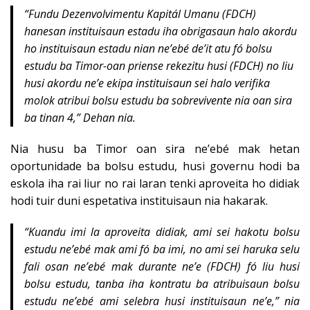
“Fundu Dezenvolvimentu Kapitál Umanu (FDCH)
hanesan instituisaun estadu iha obrigasaun halo akordu
ho instituisaun estadu nian ne’ebé de’it atu fó bolsu
estudu ba Timor-oan priense rekezitu husi (FDCH) no liu
husi akordu ne’e ekipa instituisaun sei halo verifika
molok atribui bolsu estudu ba sobrevivente nia oan sira
ba tinan 4,” Dehan nia.
Nia husu ba Timor oan sira ne’ebé mak hetan
oportunidade ba bolsu estudu, husi governu hodi ba
eskola iha rai liur no rai laran tenki aproveita ho didiak
hodi tuir duni espetativa instituisaun nia hakarak.
“Kuandu imi la aproveita didiak, ami sei hakotu bolsu
estudu ne’ebé mak ami fó ba imi, no ami sei haruka selu
fali osan ne’ebé mak durante ne’e (FDCH) fó liu husi
bolsu estudu, tanba iha kontratu ba atribuisaun bolsu
estudu ne’ebé ami selebra husi instituisaun ne’e,” nia