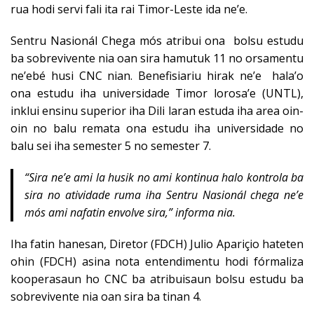
rua hodi servi fali ita rai Timor-Leste ida ne’e.
Sentru Nasionál Chega mós atribui ona bolsu estudu
ba sobrevivente nia oan sira hamutuk 11 no orsamentu
ne’ebé husi CNC nian. Benefisiariu hirak ne’e hala’o
ona estudu iha universidade Timor lorosa’e (UNTL),
inklui ensinu superior iha Dili laran estuda iha area oin-
oin no balu remata ona estudu iha universidade no
balu sei iha semester 5 no semester 7.
“Sira ne’e ami la husik no ami kontinua halo kontrola ba
sira no atividade ruma iha Sentru Nasionál chega ne’e
mós ami nafatin envolve sira,” informa nia.
Iha fatin hanesan, Diretor (FDCH) Julio Apariçio hateten
ohin (FDCH) asina nota entendimentu hodi fórmaliza
kooperasaun ho CNC ba atribuisaun bolsu estudu ba
sobrevivente nia oan sira ba tinan 4.