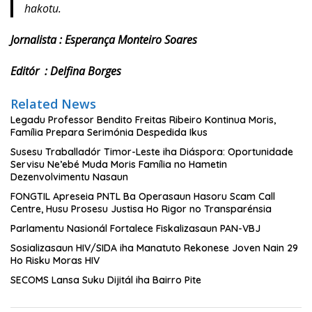
hakotu.
Jornalista : Esperança Monteiro Soares
Editór : Delfina Borges
Related News
Legadu Professor Bendito Freitas Ribeiro Kontinua Moris,
Família Prepara Serimónia Despedida Ikus
Susesu Traballadór Timor-Leste iha Diáspora: Oportunidade
Servisu Ne’ebé Muda Moris Família no Hametin
Dezenvolvimentu Nasaun
FONGTIL Apreseia PNTL Ba Operasaun Hasoru Scam Call
Centre, Husu Prosesu Justisa Ho Rigor no Transparénsia
Parlamentu Nasionál Fortalece Fiskalizasaun PAN-VBJ
Sosializasaun HIV/SIDA iha Manatuto Rekonese Joven Nain 29
Ho Risku Moras HIV
SECOMS Lansa Suku Dijitál iha Bairro Pite