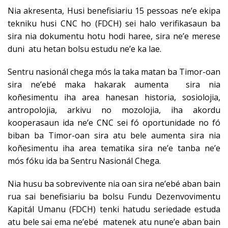
Nia akresenta, Husi benefisiariu 15 pessoas ne’e ekipa
tekniku husi CNC ho (FDCH) sei halo verifikasaun ba
sira nia dokumentu hotu hodi haree, sira ne’e merese
duni atu hetan bolsu estudu ne’e ka lae.
Sentru nasionál chega mós la taka matan ba Timor-oan
sira ne’ebé maka hakarak aumenta sira nia
koñesimentu iha area hanesan historia, sosiolojia,
antropolojia, arkivu no mozolojia, iha akordu
kooperasaun ida ne’e CNC sei fó oportunidade no fó
biban ba Timor-oan sira atu bele aumenta sira nia
koñesimentu iha area tematika sira ne’e tanba ne’e
mós fóku ida ba Sentru Nasionál Chega.
Nia husu ba sobrevivente nia oan sira ne’ebé aban bain
rua sai benefisiariu ba bolsu Fundu Dezenvovimentu
Kapitál Umanu (FDCH) tenki hatudu seriedade estuda
atu bele sai ema ne’ebé matenek atu nune’e aban bain