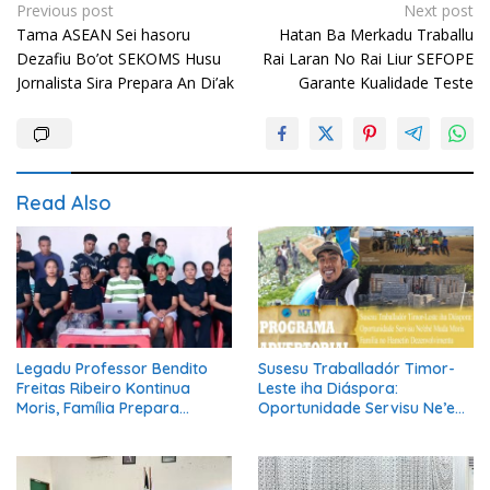
Post
Previous post
Next post
Tama ASEAN Sei hasoru
Hatan Ba Merkadu Traballu
navigation
Dezafiu Bo’ot SEKOMS Husu
Rai Laran No Rai Liur SEFOPE
Jornalista Sira Prepara An Di’ak
Garante Kualidade Teste
Read Also
Legadu Professor Bendito
Susesu Traballadór Timor-
Freitas Ribeiro Kontinua
Leste iha Diáspora:
Moris, Família Prepara
Oportunidade Servisu Ne’ebé
Serimónia Despedida Ikus
Muda Moris Família no
Hametin Dezenvolvimentu
Nasaun