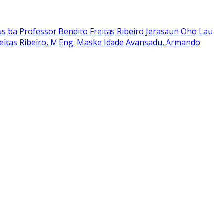
 ba Professor Bendito Freitas Ribeiro
Jerasaun Oho Lau
itas Ribeiro, M.Eng.
Maske Idade Avansadu, Armando