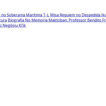
l no Soberania Marítima T-L
Misa Requiem no Despedida Ikus
tura
Biografia No Memoria Maktoban: Professor Bendito Fre
 Negósiu Ki’ik