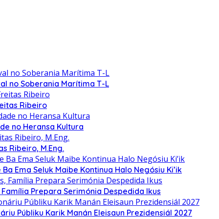
al no Soberania Marítima T-L
itas Ribeiro
de no Heransa Kultura
s Ribeiro, M.Eng.
a Ema Seluk Maibe Kontinua Halo Negósiu Ki’ik
, Família Prepara Serimónia Despedida Ikus
riu Públiku Karik Manán Eleisaun Prezidensiál 2027