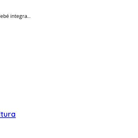
’ebé integra…
ltura