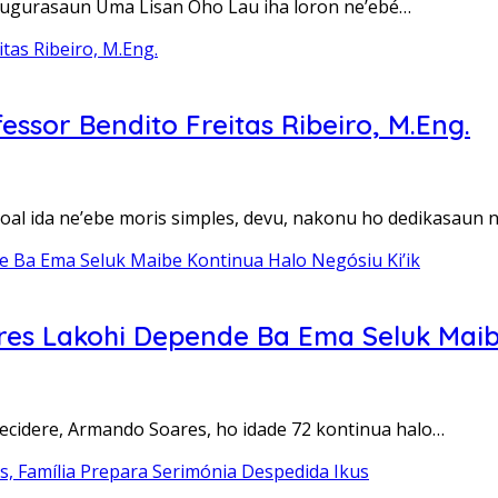
inaugurasaun Uma Lisan Oho Lau iha loron ne’ebé…
ssor Bendito Freitas Ribeiro, M.Eng.
oal ida ne’ebe moris simples, devu, nakonu ho dedikasaun 
s Lakohi Depende Ba Ema Seluk Maibe
 Lecidere, Armando Soares, ho idade 72 kontinua halo…