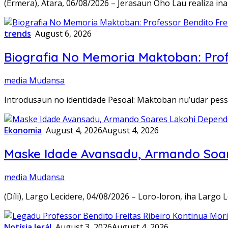
(Ermera), Atara, 06/08/2026 – Jerasaun Oho Lau realiza 
trends
August 6, 2026
Biografia No Memoria Maktoban: Profe
media Mudansa
Introdusaun no identidade Pesoal: Maktoban nu’udar pess
Ekonomia
August 4, 2026
August 4, 2026
Maske Idade Avansadu, Armando Soare
media Mudansa
(Díli), Largo Lecidere, 04/08/2026 – Loro-loron, iha Largo
Notísia Jerál
August 3, 2026
August 4, 2026