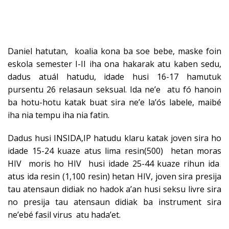
Daniel hatutan, koalia kona ba soe bebe, maske foin
eskola semester I-II iha ona hakarak atu kaben sedu,
dadus atuál hatudu, idade husi 16-17 hamutuk
pursentu 26 relasaun seksual. Ida ne’e atu fó hanoin
ba hotu-hotu katak buat sira ne’e la’ós labele, maibé
iha nia tempu iha nia fatin.
Dadus husi INSIDA,IP hatudu klaru katak joven sira ho
idade 15-24 kuaze atus lima resin(500) hetan moras
HIV moris ho HIV husi idade 25-44 kuaze rihun ida
atus ida resin (1,100 resin) hetan HIV, joven sira presija
tau atensaun didiak no hadok a’an husi seksu livre sira
no presija tau atensaun didiak ba instrument sira
ne’ebé fasil virus atu hada’et.