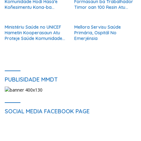
Komunidade Hodi Hasa’e
Formasaun ba Trabalhador
Koñesimentu Kona-ba
Timor oan 100 Resin Atu
HIV/SIDA
Prepara ba Serbisu iha
Austrália
Ministériu Saúde no UNICEF
Mellora Servisu Saúde
Hametin Kooperasaun Atu
Primária, Ospitál No
Proteje Saúde Komunidade
Emerjénsia
Husi Bee Seguru
PUBLISIDADE MMDT
SOCIAL MEDIA FACEBOOK PAGE