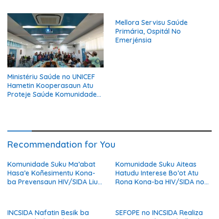
HIV/SIDA
Prepara ba Serbisu iha
Austrália
Mellora Servisu Saúde
Primária, Ospitál No
Emerjénsia
Ministériu Saúde no UNICEF
Hametin Kooperasaun Atu
Proteje Saúde Komunidade
Husi Bee Seguru
Recommendation for You
Komunidade Suku Ma’abat
Komunidade Suku Aiteas
Hasa’e Koñesimentu Kona-
Hatudu Interese Bo’ot Atu
ba Prevensaun HIV/SIDA Liu
Rona Kona-ba HIV/SIDA no
hosi Sensibilizasaun INCSIDA
Oinsa Bele Proteje A’an.
INCSIDA Nafatin Besik ba
SEFOPE no INCSIDA Realiza