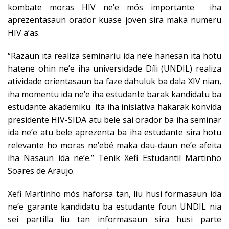
kombate moras HIV ne’e mós importante iha
aprezentasaun orador kuase joven sira maka numeru
HIV a’as.
“Razaun ita realiza seminariu ida ne’e hanesan ita hotu
hatene ohin ne’e iha universidade Díli (UNDIL) realiza
atividade orientasaun ba faze dahuluk ba dala XIV nian,
iha momentu ida ne’e iha estudante barak kandidatu ba
estudante akademiku ita iha inisiativa hakarak konvida
presidente HIV-SIDA atu bele sai orador ba iha seminar
ida ne’e atu bele aprezenta ba iha estudante sira hotu
relevante ho moras ne’ebé maka dau-daun ne’e afeita
iha Nasaun ida ne’e.’’ Tenik Xefi Estudantil Martinho
Soares de Araujo.
Xefi Martinho mós haforsa tan, liu husi formasaun ida
ne’e garante kandidatu ba estudante foun UNDIL nia
sei partilla liu tan informasaun sira husi parte