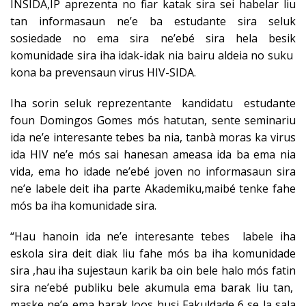
INSIDA,IP aprezenta no fiar katak sira sei habelar liu
tan informasaun ne’e ba estudante sira seluk
sosiedade no ema sira ne’ebé sira hela besik
komunidade sira iha idak-idak nia bairu aldeia no suku
kona ba prevensaun virus HIV-SIDA.
Iha sorin seluk reprezentante kandidatu estudante
foun Domingos Gomes mós hatutan, sente seminariu
ida ne’e interesante tebes ba nia, tanbà moras ka virus
ida HIV ne’e mós sai hanesan ameasa ida ba ema nia
vida, ema ho idade ne’ebé joven no informasaun sira
ne’e labele deit iha parte Akademiku,maibé tenke fahe
mós ba iha komunidade sira.
“Hau hanoin ida ne’e interesante tebes labele iha
eskola sira deit diak liu fahe mós ba iha komunidade
sira ,hau iha sujestaun karik ba oin bele halo mós fatin
sira ne’ebé publiku bele akumula ema barak liu tan,
maske ne’e ema barak loos husi Fakuldade 6 se la sala