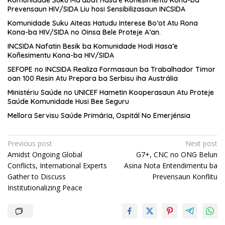
Prevensaun HIV/SIDA Liu hosi Sensibilizasaun INCSIDA
Komunidade Suku Aiteas Hatudu Interese Bo’ot Atu Rona
Kona-ba HIV/SIDA no Oinsa Bele Proteje A’an.
INCSIDA Nafatin Besik ba Komunidade Hodi Hasa’e
Koñesimentu Kona-ba HIV/SIDA
SEFOPE no INCSIDA Realiza Formasaun ba Trabalhador Timor
oan 100 Resin Atu Prepara ba Serbisu iha Austrália
Ministériu Saúde no UNICEF Hametin Kooperasaun Atu Proteje
Saúde Komunidade Husi Bee Seguru
Mellora Servisu Saúde Primária, Ospitál No Emerjénsia
Post
Previous post
Next post
Amidst Ongoing Global
G7+, CNC no ONG Belun
navigation
Conflicts, International Experts
Asina Nota Entendimentu ba
Gather to Discuss
Prevensaun Konflitu
Institutionalizing Peace