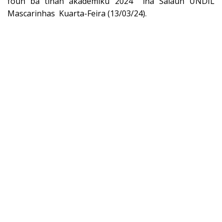
foun ba tinan akademiku 2024 iha Salaun UNDIL
Mascarinhas Kuarta-Feira (13/03/24).