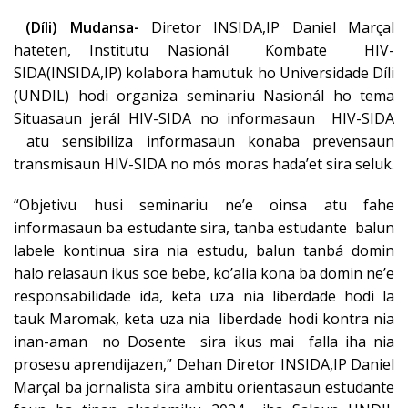
(Díli) Mudansa-
Diretor INSIDA,IP Daniel Marçal
hateten, Institutu Nasionál Kombate HIV-
SIDA(INSIDA,IP) kolabora hamutuk ho Universidade Díli
(UNDIL) hodi organiza seminariu Nasionál ho tema
Situasaun jerál HIV-SIDA no informasaun HIV-SIDA
atu sensibiliza informasaun konaba prevensaun
transmisaun HIV-SIDA no mós moras hada’et sira seluk.
“Objetivu husi seminariu ne’e oinsa atu fahe
informasaun ba estudante sira, tanba estudante balun
labele kontinua sira nia estudu, balun tanbá domin
halo relasaun ikus soe bebe, ko’alia kona ba domin ne’e
responsabilidade ida, keta uza nia liberdade hodi la
tauk Maromak, keta uza nia liberdade hodi kontra nia
inan-aman no Dosente sira ikus mai falla iha nia
prosesu aprendijazen,” Dehan Diretor INSIDA,IP Daniel
Marçal ba jornalista sira ambitu orientasaun estudante