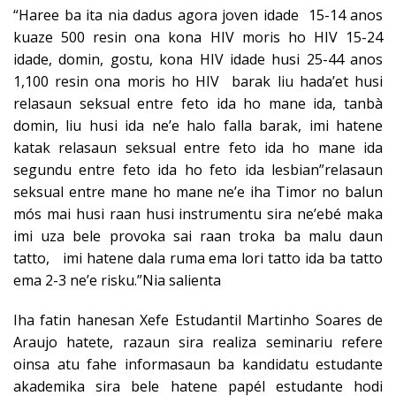
“Haree ba ita nia dadus agora joven idade 15-14 anos
kuaze 500 resin ona kona HIV moris ho HIV 15-24
idade, domin, gostu, kona HIV idade husi 25-44 anos
1,100 resin ona moris ho HIV barak liu hada’et husi
relasaun seksual entre feto ida ho mane ida, tanbà
domin, liu husi ida ne’e halo falla barak, imi hatene
katak relasaun seksual entre feto ida ho mane ida
segundu entre feto ida ho feto ida lesbian”relasaun
seksual entre mane ho mane ne’e iha Timor no balun
mós mai husi raan husi instrumentu sira ne’ebé maka
imi uza bele provoka sai raan troka ba malu daun
tatto, imi hatene dala ruma ema lori tatto ida ba tatto
ema 2-3 ne’e risku.”Nia salienta
Iha fatin hanesan Xefe Estudantil Martinho Soares de
Araujo hatete, razaun sira realiza seminariu refere
oinsa atu fahe informasaun ba kandidatu estudante
akademika sira bele hatene papél estudante hodi