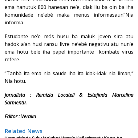
ema hanutuk 800 hanesan ne’e, diak liu ba oin ba iha
komunidade ne’ebé maka menus informasaun’’Nia
informa.
Estudante ne’e mós husu ba maluk joven sira atu
hadok a’an husi ransu livre ne’ebé negativu atu nun’e
ema hotu bele iha papel importante kombate virus
refere.
“Tanbà ita ema nia saude iha ita idak-idak nia liman,”
Nia hotu.
Jornalista : Remizia Locateli & Estajiada Marcelina
Sarmentu.
Editor : Veraka
Related News
Komunidade Suku Ma’abat Hasa’e Koñesimentu Kona-ba