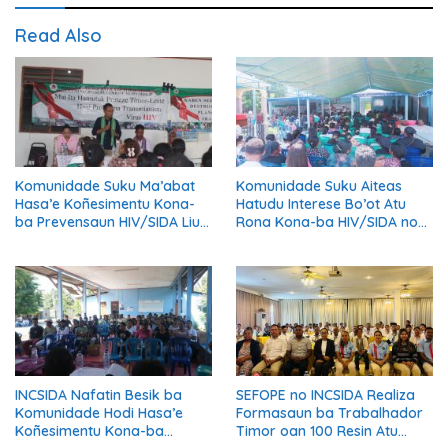
Read Also
Komunidade Suku Ma’abat
Komunidade Suku Aiteas
Hasa’e Koñesimentu Kona-
Hatudu Interese Bo’ot Atu
ba Prevensaun HIV/SIDA Liu
Rona Kona-ba HIV/SIDA no
hosi Sensibilizasaun INCSIDA
Oinsa Bele Proteje A’an.
INCSIDA Nafatin Besik ba
SEFOPE no INCSIDA Realiza
Komunidade Hodi Hasa’e
Formasaun ba Trabalhador
Koñesimentu Kona-ba
Timor oan 100 Resin Atu