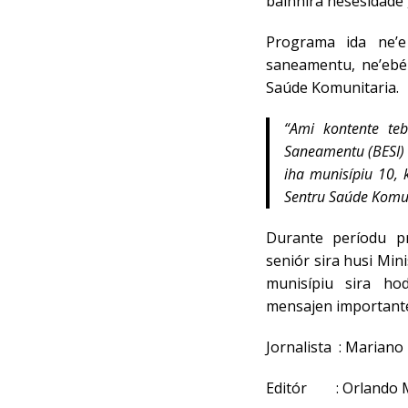
bainhira nesesidade g
Programa ida ne’e
saneamentu, ne’ebé
Saúde Komunitaria.
“Ami kontente teb
Saneamentu (BESI) 
iha munisípiu 10, 
Sentru Saúde Komuni
Durante períodu p
seniór sira husi Mi
munisípiu sira h
mensajen importante
Jornalista : Mariano
Editór : Orlando