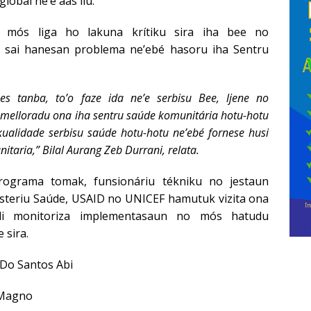
lobál ne’e aas liu.
 mós liga ho lakuna krítiku sira iha bee no
 sai hanesan problema ne’ebé hasoru iha Sentru
es tanba, to’o faze ida ne’e serbisu Bee, ljene no
melloradu ona iha sentru saúde komunitária hotu-hotu
kualidade serbisu saúde hotu-hotu ne’ebé fornese husi
taria,” Bilal Aurang Zeb Durrani, relata.
rograma tomak, funsionáriu tékniku no jestaun
nisteriu Saúde, USAID no UNICEF hamutuk vizita ona
odi monitoriza implementasaun no mós hatudu
 sira.
 Do Santos Abi
 Magno