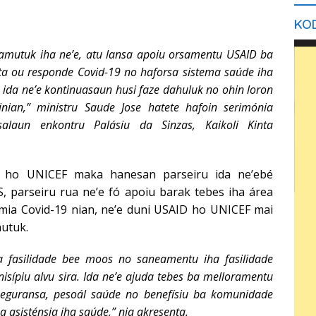
KOD
hamutuk iha ne’e, atu lansa apoiu orsamentu USAID ba
ta ou responde Covid-19 no haforsa sistema saúde iha
, ida ne’e kontinuasaun husi faze dahuluk no ohin loron
nian,” ministru Saude Jose hatete hafoin serimónia
alaun enkontru Palásiu da Sinzas, Kaikoli Kinta
D ho UNICEF maka hanesan parseiru ida ne’ebé
, parseiru rua ne’e fó apoiu barak tebes iha área
emia Covid-19 nian, ne’e duni USAID ho UNICEF mai
utuk.
’a fasilidade bee moos no saneamentu iha fasilidade
isípiu alvu sira. Ida ne’e ajuda tebes ba melloramentu
 seguransa, pesoál saúde no benefísiu ba komunidade
a asisténsia iha saúde,” nia akresenta.