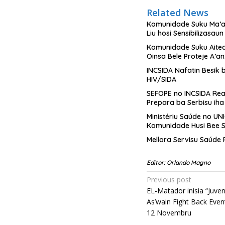
Related News
Komunidade Suku Ma’a
Liu hosi Sensibilizasau
Komunidade Suku Aitea
Oinsa Bele Proteje A’an
INCSIDA Nafatin Besik
HIV/SIDA
SEFOPE no INCSIDA Rea
Prepara ba Serbisu iha 
Ministériu Saúde no U
Komunidade Husi Bee 
Mellora Servisu Saúde 
Editor: Orlando Magno
Post
Previous post
EL-Matador inisia “Juve
navigation
As’wain Fight Back Even
12 Novembru