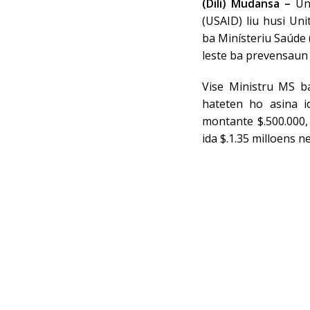
(Dili) Mudansa –
Uni
(USAID) liu husi Un
ba Minísteriu Saúde 
leste ba prevensaun 
Vise Ministru MS b
hateten ho asina i
montante $.500.000, 
ida $.1.35 milloens n