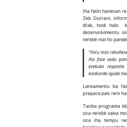
Iha fatin hanesan r
Zeb Durrani, infor
di’ak, hodi halo 
dezenvolvimentu si
ne’ebé mai ho pande
“Ha’u mós rekoñese
iha faze sedu pan
ezekuta resposta
konkorda ajuda hod
Lansamentu ba faz
prepara pais ne’e has
Tanba programa ida
sira ne’ebé salva m
sira iha tempu ne