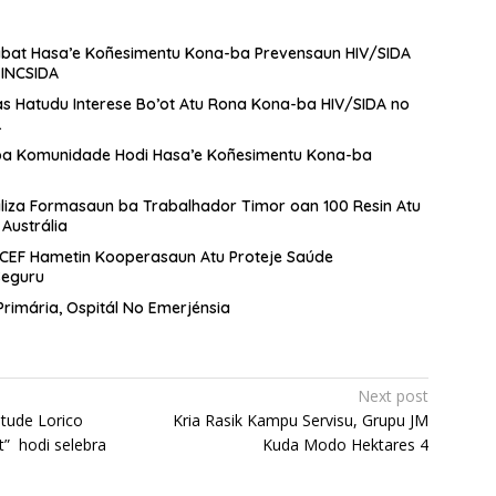
bat Hasa’e Koñesimentu Kona-ba Prevensaun HIV/SIDA
n INCSIDA
s Hatudu Interese Bo’ot Atu Rona Kona-ba HIV/SIDA no
.
 ba Komunidade Hodi Hasa’e Koñesimentu Kona-ba
liza Formasaun ba Trabalhador Timor oan 100 Resin Atu
Austrália
NICEF Hametin Kooperasaun Atu Proteje Saúde
Seguru
Primária, Ospitál No Emerjénsia
Next post
ntude Lorico
Kria Rasik Kampu Servisu, Grupu JM
t” hodi selebra
Kuda Modo Hektares 4