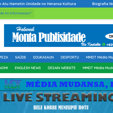
no Heransa Kultura
Biografia No Memoria Maktoban: Pro
de ho Informasaun"
FEZA
SAÚDE
EDUKASAUN
DESPORTU
MMDT Média M
NOMI
ENGLESH NEWS
DESAIN WEBSITE
MMDT Média Mud