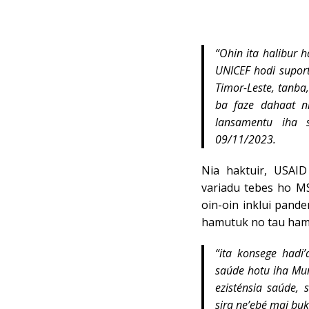
“Ohin ita halibur 
UNICEF hodi supor
Timor-Leste, tanba
ba faze dahaat ni
lansamentu iha s
09/11/2023.
Nia haktuir, USAI
variadu tebes ho MS
oin-oin inklui pand
hamutuk no tau ham
“ita konsege hadi
saúde hotu iha Mun
ezisténsia saúde,
sira ne’ebé mai buk