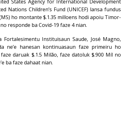
ted States Agency for International Development
ited Nations Children’s Fund (UNICEF) lansa fundus
(MS) ho montante $.1.35 milloens hodi apoiu Timor-
no responde ba Covid-19 faze 4 nian.
a Fortalesimentu Instituisaun Saude, José Magno,
da ne’e hanesan kontinuasaun faze primeiru ho
faze daruak $.1.5 Milão, faze datoluk $.900 Míl no
e’e ba faze dahaat nian.