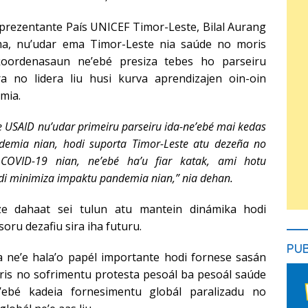
eprezentante País UNICEF Timor-Leste, Bilal Aurang
ma, nu’udar ema Timor-Leste nia saúde no moris
koordenasaun ne’ebé presiza tebes ho parseiru
ra no lidera liu husi kurva aprendizajen oin-oin
mia.
 USAID nu’udar primeiru parseiru ida-ne’ebé mai kedas
demia nian, hodi suporta Timor-Leste atu dezeña no
 COVID-19 nian, ne’ebé ha’u fiar katak, ami hotu
i minimiza impaktu pandemia nian,” nia dehan.
e dahaat sei tulun atu mantein dinámika hodi
oru dezafiu sira iha futuru.
PU
 ne’e hala’o papél importante hodi fornese sasán
oris no sofrimentu protesta pesoál ba pesoál saúde
’ebé kadeia fornesimentu globál paralizadu no