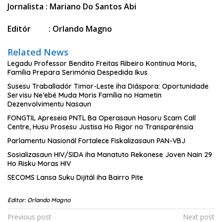
Jornalista : Mariano Do Santos Abi
Editór : Orlando Magno
Related News
Legadu Professor Bendito Freitas Ribeiro Kontinua Moris,
Família Prepara Serimónia Despedida Ikus
Susesu Traballadór Timor-Leste iha Diáspora: Oportunidade
Servisu Ne’ebé Muda Moris Família no Hametin
Dezenvolvimentu Nasaun
FONGTIL Apreseia PNTL Ba Operasaun Hasoru Scam Call
Centre, Husu Prosesu Justisa Ho Rigor no Transparénsia
Parlamentu Nasionál Fortalece Fiskalizasaun PAN-VBJ
Sosializasaun HIV/SIDA iha Manatuto Rekonese Joven Nain 29
Ho Risku Moras HIV
SECOMS Lansa Suku Dijitál iha Bairro Pite
Editor: Orlando Magno
Post
Previous post
Next post