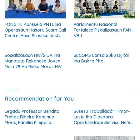
FONGTIL Apreseia PNTL Ba
Parlamentu Nasionál
Operasaun Hasoru Scam Call
Fortalece Fiskalizasaun PAN-
Centre, Husu Prosesu Justisa
VBJ
Ho Rigor no Transparénsia
Sosializasaun HIV/SIDA iha
SECOMS Lansa Suku Dijitál
Manatuto Rekonese Joven
iha Bairro Pite
Nain 29 Ho Risku Moras HIV
Recommendation for You
Legadu Professor Bendito
Susesu Traballadór Timor-
Freitas Ribeiro Kontinua
Leste iha Diáspora:
Moris, Família Prepara
Oportunidade Servisu Ne’ebé
Serimónia Despedida Ikus
Muda Moris Família no
Hametin Dezenvolvimentu
Nasaun