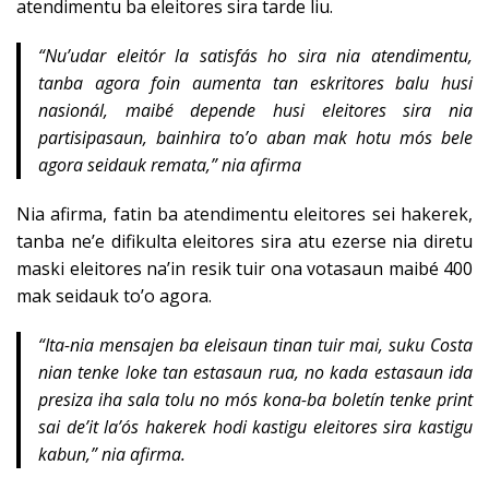
atendimentu ba eleitores sira tarde liu.
“Nu’udar eleitór la satisfás ho sira nia atendimentu,
tanba agora foin aumenta tan eskritores balu husi
nasionál, maibé depende husi eleitores sira nia
partisipasaun, bainhira to’o aban mak hotu mós bele
agora seidauk remata,” nia afirma
Nia afirma, fatin ba atendimentu eleitores sei hakerek,
tanba ne’e difikulta eleitores sira atu ezerse nia diretu
maski eleitores na’in resik tuir ona votasaun maibé 400
mak seidauk to’o agora.
“Ita-nia mensajen ba eleisaun tinan tuir mai, suku Costa
nian tenke loke tan estasaun rua, no kada estasaun ida
presiza iha sala tolu no mós kona-ba boletín tenke print
sai de’it la’ós hakerek hodi kastigu eleitores sira kastigu
kabun,” nia afirma.