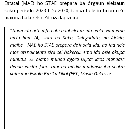
Estatal (MAE) ho STAE prepara ba órgaun eleisaun
suku períodu 2023 to’o 2030, tanba boletín tinan ne’e
maioria hakerek de’it uza lapizeira.
“Tinan ida ne’e diferente boot eleitór ida tenke vota ema
na’in haat (4), vota ba Suku, Delegadu/a, no Aldeia,
maibé MAE ho STAE prepara de’it sala ida, no iha ne’e
mós atendimentu sira sei hakerek, ema ida bele okupa
minutus 25 maibé mundu agora Dijital la’ós manuál,”
dehan eleitór João Tani ba média mudansa iha sentru
votasaun Eskola Bazíku Filial (EBF) Masin Oekusse.