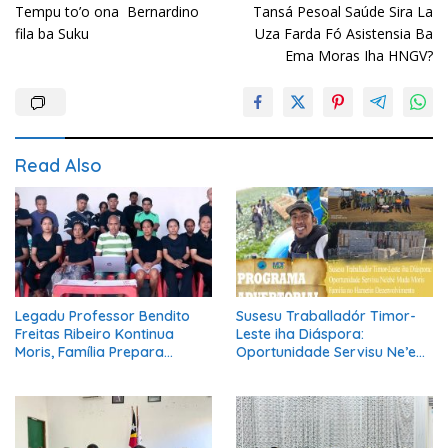
Tempu to’o ona Bernardino
Tansá Pesoal Saúde Sira La
navigation
fila ba Suku
Uza Farda Fó Asistensia Ba
Ema Moras Iha HNGV?
Read Also
Legadu Professor Bendito
Susesu Traballadór Timor-
Freitas Ribeiro Kontinua
Leste iha Diáspora:
Moris, Família Prepara
Oportunidade Servisu Ne’ebé
Serimónia Despedida Ikus
Muda Moris Família no
Hametin Dezenvolvimentu
Nasaun