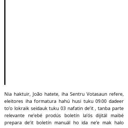
Nia haktuir, João hatete, iha Sentru Votasaun refere,
eleitores iha formatura hahú husi tuku 09.00 dadeer
to’o lokraik seidauk tuku 03 nafatin de’it , tanba parte
relevante ne’ebé prodús boletín la’ós dijitál maibé
prepara de’it boletín manuál ho ida ne’e mak halo