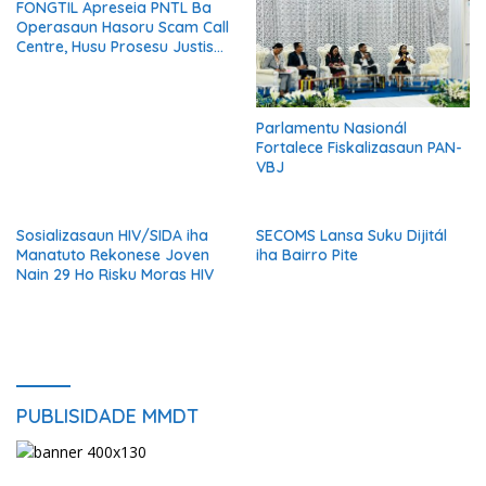
FONGTIL Apreseia PNTL Ba
Operasaun Hasoru Scam Call
Centre, Husu Prosesu Justisa
Ho Rigor no Transparénsia
Parlamentu Nasionál
Fortalece Fiskalizasaun PAN-
VBJ
Sosializasaun HIV/SIDA iha
SECOMS Lansa Suku Dijitál
Manatuto Rekonese Joven
iha Bairro Pite
Nain 29 Ho Risku Moras HIV
PUBLISIDADE MMDT