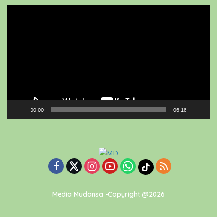
Video
Player
00:00
06:18
Media Mudansa -Copyright @2026