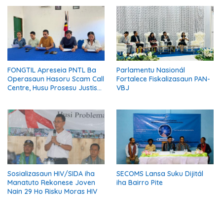
Hametin Dezenvolvimentu
Nasaun
FONGTIL Apreseia PNTL Ba
Parlamentu Nasionál
Operasaun Hasoru Scam Call
Fortalece Fiskalizasaun PAN-
Centre, Husu Prosesu Justisa
VBJ
Ho Rigor no Transparénsia
Sosializasaun HIV/SIDA iha
SECOMS Lansa Suku Dijitál
Manatuto Rekonese Joven
iha Bairro Pite
Nain 29 Ho Risku Moras HIV