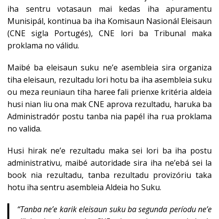
iha sentru votasaun mai kedas iha apuramentu
Munisipál, kontinua ba iha Komisaun Nasionál Eleisaun
(CNE sigla Portugés), CNE lori ba Tribunal maka
proklama no válidu.
Maibé ba eleisaun suku ne’e asembleia sira organiza
tiha eleisaun, rezultadu lori hotu ba iha asembleia suku
ou meza reuniaun tiha haree fali prienxe kritéria aldeia
husi nian liu ona mak CNE aprova rezultadu, haruka ba
Administradór postu tanba nia papél iha rua proklama
no valida.
Husi hirak ne’e rezultadu maka sei lori ba iha postu
administrativu, maibé autoridade sira iha ne’ebá sei la
book nia rezultadu, tanba rezultadu provizóriu taka
hotu iha sentru asembleia Aldeia ho Suku.
“Tanba ne’e karik eleisaun suku ba segunda períodu ne’e