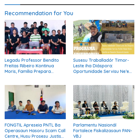
Recommendation for You
Legadu Professor Bendito
Susesu Traballadór Timor-
Freitas Ribeiro Kontinua
Leste iha Diáspora:
Moris, Família Prepara
Oportunidade Servisu Ne’ebé
Serimónia Despedida Ikus
Muda Moris Família no
Hametin Dezenvolvimentu
Nasaun
FONGTIL Apreseia PNTL Ba
Parlamentu Nasionál
Operasaun Hasoru Scam Call
Fortalece Fiskalizasaun PAN-
Centre, Husu Prosesu Justisa
VBJ