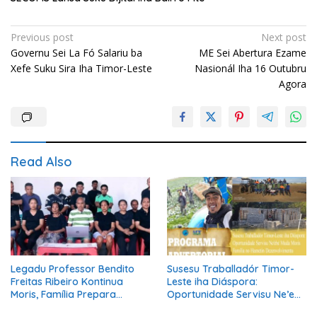
Post
Previous post
Next post
Governu Sei La Fó Salariu ba
ME Sei Abertura Ezame
navigation
Xefe Suku Sira Iha Timor-Leste
Nasionál Iha 16 Outubru
Agora
Read Also
Legadu Professor Bendito
Susesu Traballadór Timor-
Freitas Ribeiro Kontinua
Leste iha Diáspora:
Moris, Família Prepara
Oportunidade Servisu Ne’ebé
Serimónia Despedida Ikus
Muda Moris Família no