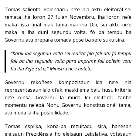
Tomas salienta, kalendáriu ne’e nia aktu eleitorál sei
remata iha loron 27 fulan Novembru, iha loron ne’e
maka lista finál mak tama mai iha Dili, sei aktu ne’e
maka la iha duni segundu volta, fó ba tempu ba
Governu atu prepara tomada pose ba xefe suku sira.
“Karik iha segundu volta sei realiza fila fali atu fó tempu
fali ba iha segundu volta para imprime fali boletín votu
ba iha Xefe Suku,” Ministru ne’e hatete.
Governu rekoñese kompozisaun ida ne’e nia
reprezentasaun la’o di’ak, maski ema balu husu kritéria
ne’e oinsá, Governu la muda lei eleitorál, tanba
momentu ne’ebá Nonu Governu konstitusionál tama,
atu muda la iha posibilidade.
Tomas esplika, kona-ba rezultadu sira, hanesan
eleisaun Prezidénsia ho eleisaun Lejislativa, votasaun