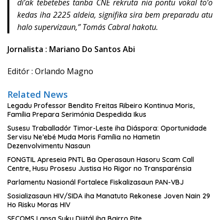
di’ak tebetebes tanba CNE rekruta nia pontu vokal to’o
kedas iha 2225 aldeia, signifika sira bem preparadu atu
halo supervizaun,” Tomás Cabral hakotu.
Jornalista : Mariano Do Santos Abi
Editór : Orlando Magno
Related News
Legadu Professor Bendito Freitas Ribeiro Kontinua Moris,
Família Prepara Serimónia Despedida Ikus
Susesu Traballadór Timor-Leste iha Diáspora: Oportunidade
Servisu Ne’ebé Muda Moris Família no Hametin
Dezenvolvimentu Nasaun
FONGTIL Apreseia PNTL Ba Operasaun Hasoru Scam Call
Centre, Husu Prosesu Justisa Ho Rigor no Transparénsia
Parlamentu Nasionál Fortalece Fiskalizasaun PAN-VBJ
Sosializasaun HIV/SIDA iha Manatuto Rekonese Joven Nain 29
Ho Risku Moras HIV
SECOMS Lansa Suku Dijitál iha Bairro Pite