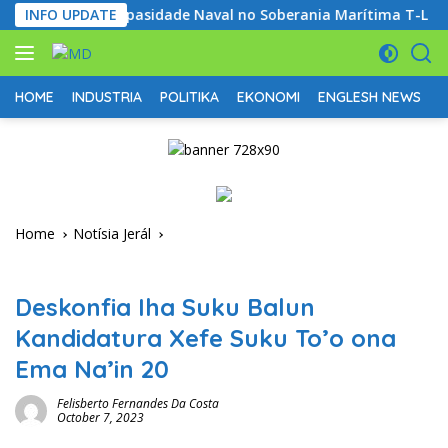
Skip
 Hametin Kapasidade Naval no Soberania Marítima T-L
INFO UPDATE
Mi
to
content
HOME
INDUSTRIA
POLITIKA
EKONOMI
ENGLESH NEWS
D
Home
Notísia Jerál
Notísia Jerál
Deskonfia Iha Suku Balun
Kandidatura Xefe Suku To’o ona
Ema Na’in 20
Felisberto Fernandes Da Costa
October 7, 2023