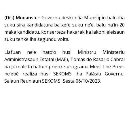
(Dili) Mudansa –
Governu deskonfia Munísipiu balu iha
suku sira kandidatura ba xefe suku ne’e, balu na’in-20
maka kandidatu, konserteza hakarak ka lakohi eleisaun
suku tenke iha segundu volta.
Liafuan ne’e hato’o husi Ministru Minísteriu
Administrasaun Estatal (MAE), Tomás do Rasario Cabral
ba Jornalista hafoin prienxe programa Meet The Prees
ne’ebé realiza husi SEKOMS iha Palásiu Governu,
Salaun Reuniaun SEKOMS, Sesta 06/10/2023.