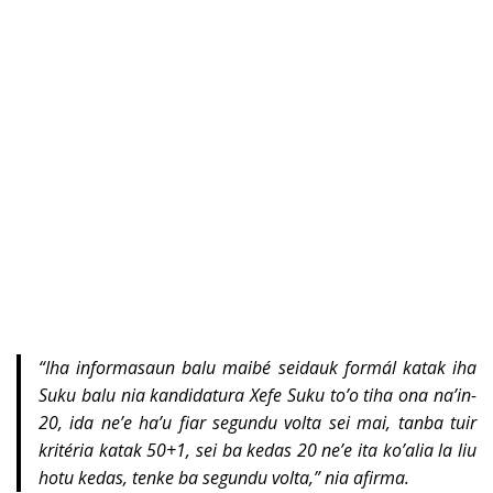
“Iha informasaun balu maibé seidauk formál katak iha
Suku balu nia kandidatura Xefe Suku to’o tiha ona na’in-
20, ida ne’e ha’u fiar segundu volta sei mai, tanba tuir
kritéria katak 50+1, sei ba kedas 20 ne’e ita ko’alia la liu
hotu kedas, tenke ba segundu volta,” nia afirma.