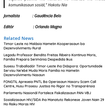
komunikasaun sosiál,” Hakotu Nia
Jornalista : Gaudência Belo
Editór : Orlando Magno
Related News
Timor-Leste no Malásia Hametin Kooperasaun ba
Dezenvolvimentu Rural
Legadu Professor Bendito Freitas Ribeiro Kontinua Moris,
Família Prepara Serimónia Despedida Ikus
Susesu Traballadór Timor-Leste iha Diáspora: Oportunidade
Servisu Ne’ebé Muda Moris Família no Hametin
Dezenvolvimentu Nasaun
FONGTIL Apreseia PNTL Ba Operasaun Hasoru Scam Call
Centre, Husu Prosesu Justisa Ho Rigor no Transparénsia
Parlamentu Nasionál Fortalece Fiskalizasaun PAN-VBJ
Sosializasaun HIV/SIDA iha Manatuto Rekonese Joven Nain 29
Ho Risku Moras HIV