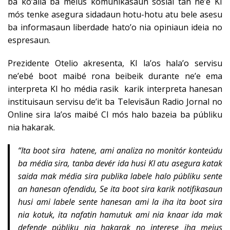
ba ko’alia ba meius komunikasaun sosiál tan ne’e KI
mós tenke asegura sidadaun hotu-hotu atu bele asesu
ba informasaun liberdade hato’o nia opiniaun ideia no
espresaun.
Prezidente Otelio akresenta, KI la’os hala’o servisu
ne’ebé boot maibé rona beibeik durante ne’e ema
interpreta KI ho média rasik karik interpreta hanesan
instituisaun servisu de’it ba Televisãun Radio Jornal no
Online sira la’os maibé Cl mós halo bazeia ba públiku
nia hakarak.
“Ita boot sira hatene, ami analiza no monitór konteúdu
ba média sira, tanba devér ida husi KI atu asegura katak
saida mak média sira publika labele halo públiku sente
an hanesan ofendidu, Se ita boot sira karik notifikasaun
husi ami labele sente hanesan ami la iha ita boot sira
nia kotuk, ita nafatin hamutuk ami nia knaar ida mak
defende públiku nia hakarak no interese iha meius