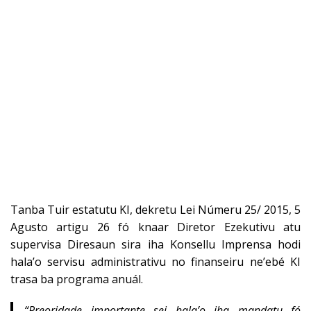
Tanba Tuir estatutu KI, dekretu Lei Númeru 25/ 2015, 5
Agusto artigu 26 fó knaar Diretor Ezekutivu atu
supervisa Diresaun sira iha Konsellu Imprensa hodi
hala’o servisu administrativu no finanseiru ne’ebé KI
trasa ba programa anuál.
“Preoridade importante sei hala’o iha mandatu fó