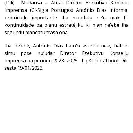
(Dili) Mudansa – Atual Diretor Ezekutivu Konllelu
Impremsa (Cl-Sigla Portuges) António Dias informa,
prioridade importante iha mandatu ne’e mak fó
kontinuidade ba planu estratéjiku KI nian ne’ebé iha
segundu mandatu trasa ona.
Iha ne’ebé, Antonio Dias hato’o asuntu ne’e, hafoin
simu pose nu’udar Diretor Ezekutivu Konsellu
Imprensa ba períodu 2023 -2025 iha KI kintál boot Dili,
sesta 19/01/2023.