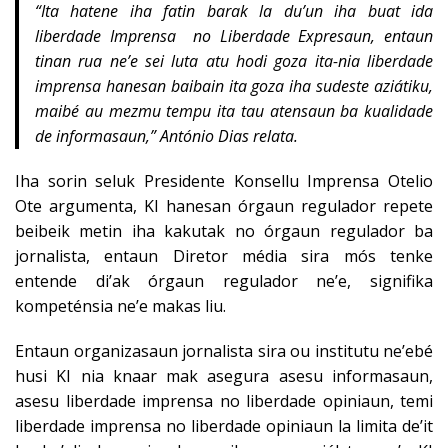
“Ita hatene iha fatin barak la du’un iha buat ida
liberdade Imprensa no Liberdade Expresaun, entaun
tinan rua ne’e sei luta atu hodi goza ita-nia liberdade
imprensa hanesan baibain ita goza iha sudeste aziátiku,
maibé au mezmu tempu ita tau atensaun ba kualidade
de informasaun,” António Dias relata.
Iha sorin seluk Presidente Konsellu Imprensa Otelio
Ote argumenta, KI hanesan órgaun regulador repete
beibeik metin iha kakutak no órgaun regulador ba
jornalista, entaun Diretor média sira mós tenke
entende di’ak órgaun regulador ne’e, signifika
kompeténsia ne’e makas liu.
Entaun organizasaun jornalista sira ou institutu ne’ebé
husi KI nia knaar mak asegura asesu informasaun,
asesu liberdade imprensa no liberdade opiniaun, temi
liberdade imprensa no liberdade opiniaun la limita de’it