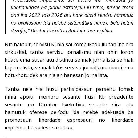
kontinuidade ba planu estratéjiku KI ninia, ne’ebé trasa
ona iha 2022 to’o 2026 atu hare oinsá servisu hamutuk
no avaliasaun ida ne’ebé sistemátiku nune’e bele hetan
dezafiu,” Diretor Ezekutivu António Dias esplika.
Nia haktuir, servisu KI nia sai komplikadu liu tan iha era
sirkuzital, tanba servisu jornalizmu nian ohin loron
kuaze ema susar atu distintu se mak jornalista se mak
la jornalista, se mak la’ós servisu jornalizmu nian i ema
hotu-hotu deklara nia an hanesan jornalista.
Tanba ne’e nia husu partisipasaun parseiru tomak
ninia apoiu, membru sesante husi Kl, prezidente
sesante no Direitor Exekutivu sesante sira atu
hamutuk oferese períodu ida ne’ebé adekuada ba
promosaun liberdade espresaun no liberdade
imprensa ba sudeste aziátiku.