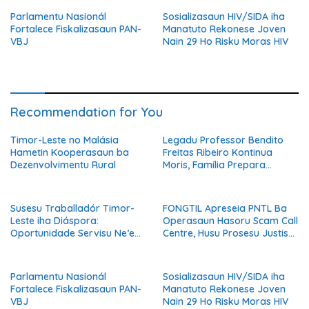
Nasaun
Parlamentu Nasionál
Sosializasaun HIV/SIDA iha
Fortalece Fiskalizasaun PAN-
Manatuto Rekonese Joven
VBJ
Nain 29 Ho Risku Moras HIV
Recommendation for You
Timor-Leste no Malásia
Legadu Professor Bendito
Hametin Kooperasaun ba
Freitas Ribeiro Kontinua
Dezenvolvimentu Rural
Moris, Família Prepara
Serimónia Despedida Ikus
Susesu Traballadór Timor-
FONGTIL Apreseia PNTL Ba
Leste iha Diáspora:
Operasaun Hasoru Scam Call
Oportunidade Servisu Ne’ebé
Centre, Husu Prosesu Justisa
Muda Moris Família no
Ho Rigor no Transparénsia
Hametin Dezenvolvimentu
Nasaun
Parlamentu Nasionál
Sosializasaun HIV/SIDA iha
Fortalece Fiskalizasaun PAN-
Manatuto Rekonese Joven
VBJ
Nain 29 Ho Risku Moras HIV