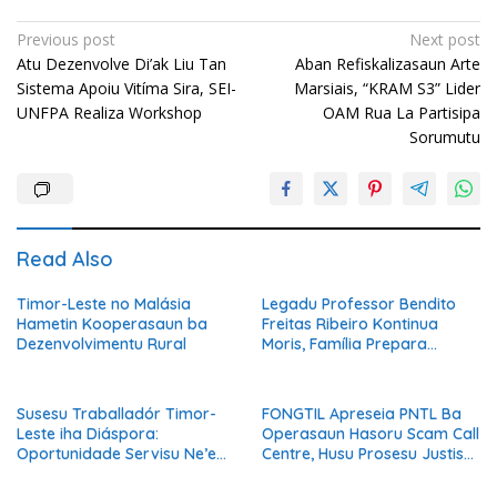
Post
Previous post
Next post
Atu Dezenvolve Di’ak Liu Tan
Aban Refiskalizasaun Arte
navigation
Sistema Apoiu Vitíma Sira, SEI-
Marsiais, “KRAM S3” Lider
UNFPA Realiza Workshop
OAM Rua La Partisipa
Sorumutu
Read Also
Timor-Leste no Malásia
Legadu Professor Bendito
Hametin Kooperasaun ba
Freitas Ribeiro Kontinua
Dezenvolvimentu Rural
Moris, Família Prepara
Serimónia Despedida Ikus
Susesu Traballadór Timor-
FONGTIL Apreseia PNTL Ba
Leste iha Diáspora:
Operasaun Hasoru Scam Call
Oportunidade Servisu Ne’ebé
Centre, Husu Prosesu Justisa
Muda Moris Família no
Ho Rigor no Transparénsia
Hametin Dezenvolvimentu