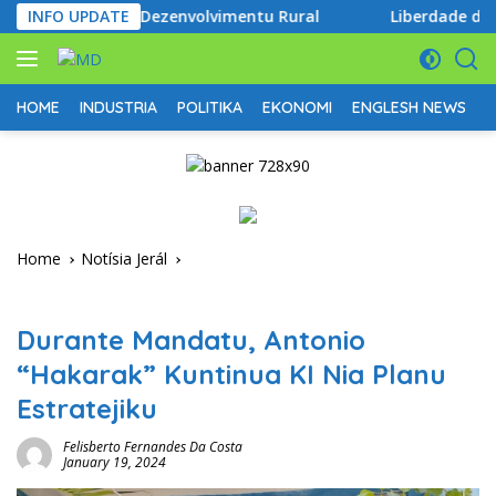
Skip
perasaun ba Dezenvolvimentu Rural
INFO UPDATE
Liberdade de Religi
to
content
HOME
INDUSTRIA
POLITIKA
EKONOMI
ENGLESH NEWS
D
Home
Notísia Jerál
Notísia Jerál
Durante Mandatu, Antonio
“Hakarak” Kuntinua KI Nia Planu
Estratejiku
Felisberto Fernandes Da Costa
January 19, 2024