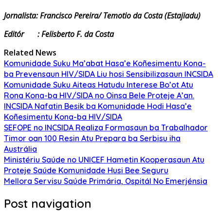
Jornalista: Francisco Pereira/ Temotio da Costa (Estajiadu)
Editór
: Felisberto F. da Costa
Related News
Komunidade Suku Ma’abat Hasa’e Koñesimentu Kona-
ba Prevensaun HIV/SIDA Liu hosi Sensibilizasaun INCSIDA
Komunidade Suku Aiteas Hatudu Interese Bo’ot Atu
Rona Kona-ba HIV/SIDA no Oinsa Bele Proteje A’an.
INCSIDA Nafatin Besik ba Komunidade Hodi Hasa’e
Koñesimentu Kona-ba HIV/SIDA
SEFOPE no INCSIDA Realiza Formasaun ba Trabalhador
Timor oan 100 Resin Atu Prepara ba Serbisu iha
Austrália
Ministériu Saúde no UNICEF Hametin Kooperasaun Atu
Proteje Saúde Komunidade Husi Bee Seguru
Mellora Servisu Saúde Primária, Ospitál No Emerjénsia
Post navigation