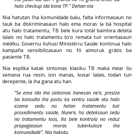
halo checkup ida kona TP.” Dehan nia
Nia hatutan Iha komunidade balu, falta informasaun no
tauk ba diskriminasaun halo ema moras la bá hospital
atu halo tratamentu, TB bele kura totál bainhira deteta
lalais no halo tratamentu to’o remata tuir orientasaun
médiku. Governu liuhusi Ministériu Saúde kontinua halo
kampaña sensibilizasaun no fó aimoruk grátis ba
pasiente TB.
Nia esplika katak sintomas klasiku TB maka mear liu
semana rua resin, isin manas, kosar lalais, todan tun
derepente, la iha gana atu han.
“Se ema ida iha sintomas hanesan ne’e, presiza
ba konsulta iha postu ka sentru saúde atu halo
ezame sedu no hetan tratamentu tuir
prosedimentu saúde, Nune’e, ho deteksaun sedu
no tratamentu loos, ita bele kontrola no reduz
propagasaun moras tuberkuloze iha
komunidade”. Nia hakotu.