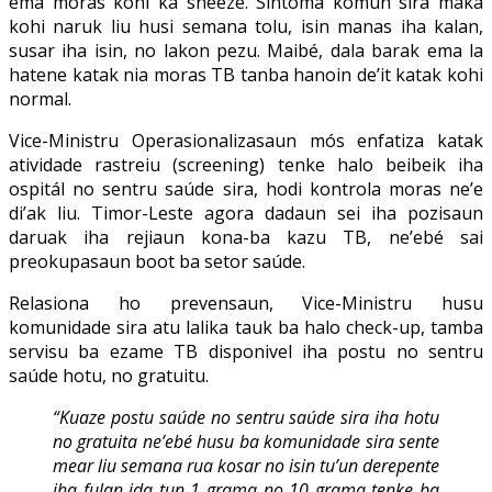
ema moras kohi ka sneeze. Sintoma komún sira maka
kohi naruk liu husi semana tolu, isin manas iha kalan,
susar iha isin, no lakon pezu. Maibé, dala barak ema la
hatene katak nia moras TB tanba hanoin de’it katak kohi
normal.
Vice-Ministru Operasionalizasaun mós enfatiza katak
atividade rastreiu (screening) tenke halo beibeik iha
ospitál no sentru saúde sira, hodi kontrola moras ne’e
di’ak liu. Timor-Leste agora dadaun sei iha pozisaun
daruak iha rejiaun kona-ba kazu TB, ne’ebé sai
preokupasaun boot ba setor saúde.
Relasiona ho prevensaun, Vice-Ministru husu
komunidade sira atu lalika tauk ba halo check-up, tamba
servisu ba ezame TB disponivel iha postu no sentru
saúde hotu, no gratuitu.
“Kuaze postu saúde no sentru saúde sira iha hotu
no gratuita ne’ebé husu ba komunidade sira sente
mear liu semana rua kosar no isin tu’un derepente
iha fulan ida tun 1 grama no 10 grama tenke ba