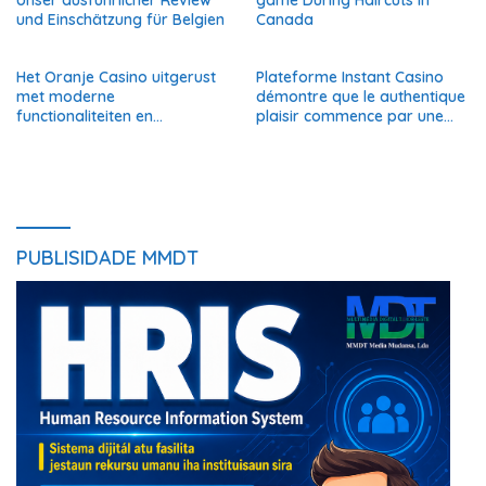
Unser ausführlicher Review
game During Haircuts in
und Einschätzung für Belgien
Canada
Het Oranje Casino uitgerust
Plateforme Instant Casino
met moderne
démontre que le authentique
functionaliteiten en
plaisir commence par une
traditionele normen
réelle confiance en Belgique
PUBLISIDADE MMDT