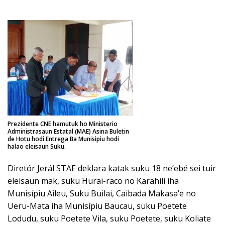
Prezidente CNE hamutuk ho Ministerio
Administrasaun Estatal (MAE) Asina Buletin
de Hotu hodi Entrega Ba Munisipiu hodi
halao eleisaun Suku.
Diretór Jerál STAE deklara katak suku 18 ne’ebé sei tuir
eleisaun mak, suku Hurai-raco no Karahili iha
Munisípiu Aileu, Suku Builai, Caibada Makasa’e no
Ueru-Mata iha Munisípiu Baucau, suku Poetete
Lodudu, suku Poetete Vila, suku Poetete, suku Koliate