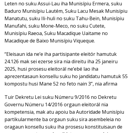
Leten no suku Assui-Lau iha Munisípiu Ermera, suku
Baduro Munisípiu Lautém, Suku Lacu Mesak Munisípiu
Manatutu, suku Ili-huli no suku Tahu-Bein, Munisípiu
Manufahi, suku Mone-Meco, no suku Cutete,
Munisípiu Raeoa, Suku Macadique Uaitame no
Macadique de Baixo Munisípiu Viqueque.
“Eleisaun ida ne’e iha partisipante eleitór hamutuk
24.126 mak sei ezerse sira nia direitu iha 25 janeiru
2025, husi prosesu eleitorál ne’ebé lao iha
aprezentasaun konsellu suku ho jandidatu hamutuk 55
kompostu husi Mane 52 no feto nain 3”, nia afirma
Tuir Dekretu Lei suku Númeru 9/2016 no Dekretu
Governu Númeru 14/2016 orgaun eleitorál nia
kompetensia, mak atu apoiu ba Autoridade Munisípiu
partikularmente ba orgaun suku sira asembeleia no
oragaun konsellu suku iha prosesu konstituisaun de