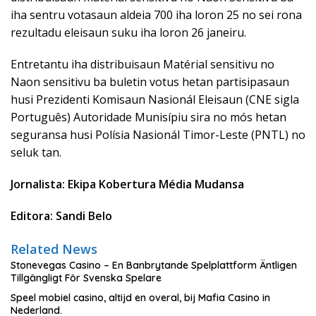
iha sentru votasaun aldeia 700 iha loron 25 no sei rona
rezultadu eleisaun suku iha loron 26 janeiru.
Entretantu iha distribuisaun Matérial sensitivu no
Naon sensitivu ba buletin votus hetan partisipasaun
husi Prezidenti Komisaun Nasionál Eleisaun (CNE sigla
Português) Autoridade Munisípiu sira no mós hetan
seguransa husi Polísia Nasionál Timor-Leste (PNTL) no
seluk tan.
Jornalista: Ekipa Kobertura Média Mudansa
Editora: Sandi Belo
Related News
Stonevegas Casino – En Banbrytande Spelplattform Äntligen
Tillgängligt För Svenska Spelare
Speel mobiel casino, altijd en overal, bij Mafia Casino in
Nederland.