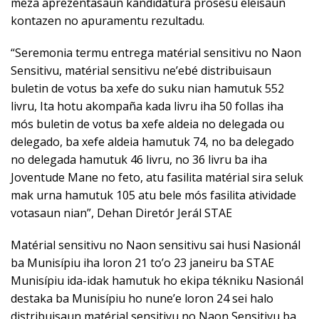
meza aprezentasaun kandidatura prosesu eleisaun
kontazen no apuramentu rezultadu.
“Seremonia termu entrega matérial sensitivu no Naon
Sensitivu, matérial sensitivu ne’ebé distribuisaun
buletin de votus ba xefe do suku nian hamutuk 552
livru, Ita hotu akompaña kada livru iha 50 follas iha
mós buletin de votus ba xefe aldeia no delegada ou
delegado, ba xefe aldeia hamutuk 74, no ba delegado
no delegada hamutuk 46 livru, no 36 livru ba iha
Joventude Mane no feto, atu fasilita matérial sira seluk
mak urna hamutuk 105 atu bele mós fasilita atividade
votasaun nian”, Dehan Diretór Jerál STAE
Matérial sensitivu no Naon sensitivu sai husi Nasionál
ba Munisípiu iha loron 21 to’o 23 janeiru ba STAE
Munisípiu ida-idak hamutuk ho ekipa tékniku Nasionál
destaka ba Munisípiu ho nune’e loron 24 sei halo
distribuisaun matérial sensitivu no Naon Sensitivu ba