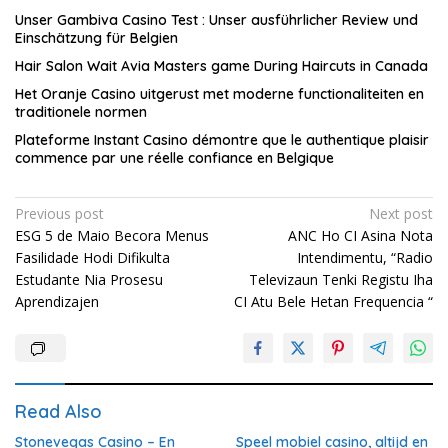
Unser Gambiva Casino Test : Unser ausführlicher Review und
Einschätzung für Belgien
Hair Salon Wait Avia Masters game During Haircuts in Canada
Het Oranje Casino uitgerust met moderne functionaliteiten en
traditionele normen
Plateforme Instant Casino démontre que le authentique plaisir
commence par une réelle confiance en Belgique
Post
Previous post
Next post
ESG 5 de Maio Becora Menus
ANC Ho CI Asina Nota
navigation
Fasilidade Hodi Difikulta
Intendimentu, “Radio
Estudante Nia Prosesu
Televizaun Tenki Registu Iha
Aprendizajen
CI Atu Bele Hetan Frequencia “
Read Also
Stonevegas Casino – En
Speel mobiel casino, altijd en