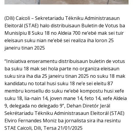
(Díli) Caicoli – Sekretariadu Tékniku Administrasaun
Eleitorál (STAE) halo distribuisaun Buletin de Votus ba
Munisípiu 8 Suku 18 no Aldeia 700 ne’ebé mak sei tuir
eleisaun suku nian ne’ebé sei realiza iha loron 25
janeiru tinan 2025
“Inisiativa enseramentu distribuisaun buletin de votus
ba suku 18 mak sei hola parte no organiza eleisaun
suku sira iha dia 25 janeiru tinan 2025 no suku 18 mak
kandidatu no total husi suku 18 ne’e sei eleitu 87
membru konsellu do suku ne’ebé kompostu husi xefe
suku 18, lia-nain 14, joven mane 14, feto 14, xefe Aldeia
9, delegada no delegado 9”, Dehan Diretór Jerál
Sekrétariadu Tékniku Administrasaun Eleitorál (STAE)
Elviro Fernandes Moniz ba jornalista sira iha resintu
STAE Caicoli, Díli, Tersa 21/01/2025