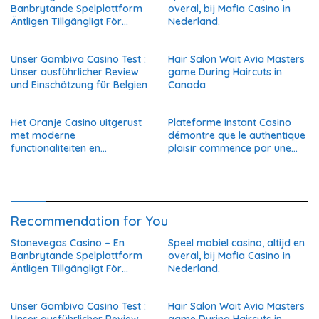
Banbrytande Spelplattform
overal, bij Mafia Casino in
Äntligen Tillgängligt För
Nederland.
Svenska Spelare
Unser Gambiva Casino Test :
Hair Salon Wait Avia Masters
Unser ausführlicher Review
game During Haircuts in
und Einschätzung für Belgien
Canada
Het Oranje Casino uitgerust
Plateforme Instant Casino
met moderne
démontre que le authentique
functionaliteiten en
plaisir commence par une
traditionele normen
réelle confiance en Belgique
Recommendation for You
Stonevegas Casino – En
Speel mobiel casino, altijd en
Banbrytande Spelplattform
overal, bij Mafia Casino in
Äntligen Tillgängligt För
Nederland.
Svenska Spelare
Unser Gambiva Casino Test :
Hair Salon Wait Avia Masters