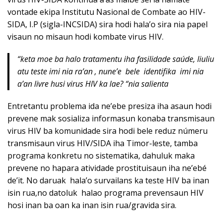
vontade ekipa Institutu Nasional de Combate ao HIV-
SIDA, I.P (sigla-INCSIDA) sira hodi hala’o sira nia papel
visaun no misaun hodi kombate virus HIV.
“keta moe ba halo tratamentu iha fasilidade saúde, liuliu
atu teste imi nia ra’an , nune’e bele identifika imi nia
a’an livre husi virus HIV ka lae? “
nia salienta
Entretantu problema ida ne’ebe presiza iha asaun hodi
prevene mak sosializa informasun konaba transmisaun
virus HIV ba komunidade sira hodi bele reduz númeru
transmisaun virus HIV/SIDA iha Timor-leste, tamba
programa konkretu no sistematika, dahuluk maka
prevene no hapara atividade prostituisaun iha ne’ebé
de’it. No daruak hala’o survailans ka teste HIV ba inan
isin rua,no datoluk halao programa prevensaun HIV
hosi inan ba oan ka inan isin rua/gravida sira.