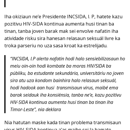
Iha okiziaun ne’e Presidente INCSIDA, I. P, hatete kazu
pozitivu HIV-SIDA kontinua aumenta husi tinan ba
tinan, tanba joven barak mak sei envolve nafatin iha
atividade risku sira hanesan relasaun seksuál livre ka
troka parseriu no uza sasa kroat ka estrelijadu.
“INCSIDA, I.P alerta nafatin hodi halo sensiebilizasaun ho
meiu oin-oin hodi kombate ba moras HIV/SIDA ba
públiku, ba estudante sekundária, universitáriu no joven
sira atu uza kondom bainhira halo relasaun seksuál,
hodi hadook aan husi transmisaun virus, maibé ema
barak seidauk iha konsiénsia, tanba ne’e, kazu pozitivu
HIV-SIDA kontinua aumenta husi tinan ba tinan iha
Timor-Leste”
, nia deklara
Nia hatutan maske kada tinan problema transmisaun
virus HIV-SIDA kontinua a’as maibe sei la hamate