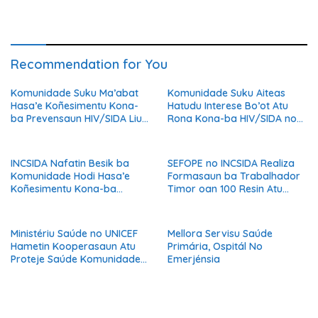
Husi Bee Seguru
Recommendation for You
Komunidade Suku Ma’abat
Komunidade Suku Aiteas
Hasa’e Koñesimentu Kona-
Hatudu Interese Bo’ot Atu
ba Prevensaun HIV/SIDA Liu
Rona Kona-ba HIV/SIDA no
hosi Sensibilizasaun INCSIDA
Oinsa Bele Proteje A’an.
INCSIDA Nafatin Besik ba
SEFOPE no INCSIDA Realiza
Komunidade Hodi Hasa’e
Formasaun ba Trabalhador
Koñesimentu Kona-ba
Timor oan 100 Resin Atu
HIV/SIDA
Prepara ba Serbisu iha
Austrália
Ministériu Saúde no UNICEF
Mellora Servisu Saúde
Hametin Kooperasaun Atu
Primária, Ospitál No
Proteje Saúde Komunidade
Emerjénsia
Husi Bee Seguru