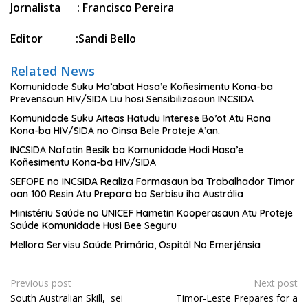
Jornalista : Francisco Pereira
Editor :Sandi Bello
Related News
Komunidade Suku Ma’abat Hasa’e Koñesimentu Kona-ba
Prevensaun HIV/SIDA Liu hosi Sensibilizasaun INCSIDA
Komunidade Suku Aiteas Hatudu Interese Bo’ot Atu Rona
Kona-ba HIV/SIDA no Oinsa Bele Proteje A’an.
INCSIDA Nafatin Besik ba Komunidade Hodi Hasa’e
Koñesimentu Kona-ba HIV/SIDA
SEFOPE no INCSIDA Realiza Formasaun ba Trabalhador Timor
oan 100 Resin Atu Prepara ba Serbisu iha Austrália
Ministériu Saúde no UNICEF Hametin Kooperasaun Atu Proteje
Saúde Komunidade Husi Bee Seguru
Mellora Servisu Saúde Primária, Ospitál No Emerjénsia
Post
Previous post
Next post
South Australian Skill, sei
Timor-Leste Prepares for a
navigation