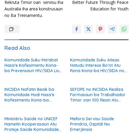
Rekruta Timor oan servisu iha
Better Future Through Peace
Australia iha area konstrusaun
Education for Youth
no Ba Treinamentu.
Read Also
Komunidade Suku Ma’abat
Komunidade Suku Aiteas
Hasa’e Koñesimentu Kona-
Hatudu Interese Bo’ot Atu
ba Prevensaun HIV/SIDA Liu
Rona Kona-ba HIV/SIDA no
hosi Sensibilizasaun INCSIDA
Oinsa Bele Proteje A’an.
INCSIDA Nafatin Besik ba
SEFOPE no INCSIDA Realiza
Komunidade Hodi Hasa’e
Formasaun ba Trabalhador
Koñesimentu Kona-ba
Timor oan 100 Resin Atu
HIV/SIDA
Prepara ba Serbisu iha
Austrália
Ministériu Saúde no UNICEF
Mellora Servisu Saúde
Hametin Kooperasaun Atu
Primária, Ospitál No
Proteje Saúde Komunidade
Emerjénsia