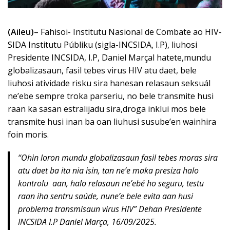
(Aileu)
– Fahisoi- Institutu Nasional de Combate ao HIV-
SIDA Institutu Públiku (sigla-INCSIDA, I.P), liuhosi
Presidente INCSIDA, I.P, Daniel Marçal hatete,mundu
globalizasaun, fasil tebes virus HIV atu daet, bele
liuhosi atividade risku sira hanesan relasaun seksuál
ne’ebe sempre troka parseriu, no bele transmite husi
raan ka sasan estralijadu sira,droga inklui mos bele
transmite husi inan ba oan liuhusi susube’en wainhira
foin moris.
“Ohin loron mundu globalizasaun fasil tebes moras sira
atu daet ba ita nia isin, tan ne’e maka presiza halo
kontrolu aan, halo relasaun ne’ebé ho seguru, testu
raan iha sentru saúde, nune’e bele evita aan husi
problema transmisaun virus HIV”
Dehan Presidente
INCSIDA I.P Daniel Marça, 16/09/2025.