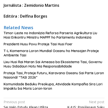
Jornálista : Zemidonio Martins
Editóra : Delfina Borges
Related News
Timor-Leste no Indonézia Reforsa Parseria Agrikultura Liu
Hosi Enkontru Ministru MAPPF ho Parlamentu Indonézia
Prezidenti Husu Povu Proteje Tasi Husi Foer
T-L Komemora Loron Mundial Oceanu ho Mensajen Proteje
Ambiente Tasi
Lixu Husi Rai Maran Sai Ameasa ba Ekosistema Tasi, Governu
Husu Sidadaun Hotu Nia Responsabilidade
Proteje Tasi, Proteje Futuru, Karavana Oseanu Sai Parte Loron
Nasionál “TASI 2026”
Komunidade Beduku Preokupa, Atividade Kompañia Sira Lori
Impaktu ba Moris Loron-loron
Post
Previous post
Next post
Sei Halo Estudu Klean Utíliza
K-JUS: Popúlasaun Suku