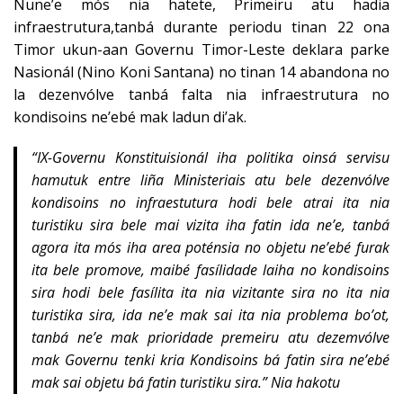
Nune’e mós nia hatete, Primeiru atu hadia
infraestrutura,tanbá durante periodu tinan 22 ona
Timor ukun-aan Governu Timor-Leste deklara parke
Nasionál (Nino Koni Santana) no tinan 14 abandona no
la dezenvólve tanbá falta nia infraestrutura no
kondisoins ne’ebé mak ladun di’ak.
“
IX-Governu Konstituisionál iha politika oinsá servisu
hamutuk entre liña Ministeriais atu bele dezenvólve
kondisoins no infraestutura hodi bele atrai ita nia
turistiku sira bele mai vizita iha fatin ida ne’e, tanbá
agora ita mós iha area poténsia no objetu ne’ebé furak
ita bele promove, maibé fasílidade laiha no kondisoins
sira hodi bele fasílita ita nia vizitante sira no ita nia
turistika sira, ida ne’e mak sai ita nia problema bo’ot,
tanbá ne’e mak prioridade premeiru atu dezemvólve
mak Governu tenki kria Kondisoins bá fatin sira ne’ebé
mak sai objetu bá fatin turistiku sira.” Nia hakotu