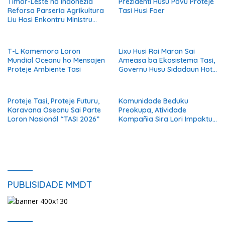
Timor-Leste no Indonézia
Prezidenti Husu Povu Proteje
Reforsa Parseria Agrikultura
Tasi Husi Foer
Liu Hosi Enkontru Ministru
MAPPF ho Parlamentu
Indonézia
T-L Komemora Loron
Lixu Husi Rai Maran Sai
Mundial Oceanu ho Mensajen
Ameasa ba Ekosistema Tasi,
Proteje Ambiente Tasi
Governu Husu Sidadaun Hotu
Nia Responsabilidade
Proteje Tasi, Proteje Futuru,
Komunidade Beduku
Karavana Oseanu Sai Parte
Preokupa, Atividade
Loron Nasionál “TASI 2026”
Kompañia Sira Lori Impaktu
ba Moris Loron-loron
PUBLISIDADE MMDT