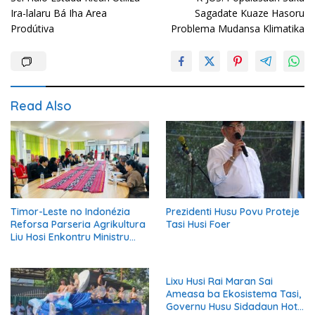
navigation
Ira-lalaru Bá Iha Area
Sagadate Kuaze Hasoru
Prodútiva
Problema Mudansa Klimatika
Read Also
Timor-Leste no Indonézia
Prezidenti Husu Povu Proteje
Reforsa Parseria Agrikultura
Tasi Husi Foer
Liu Hosi Enkontru Ministru
MAPPF ho Parlamentu
Indonézia
Lixu Husi Rai Maran Sai
Ameasa ba Ekosistema Tasi,
Governu Husu Sidadaun Hotu