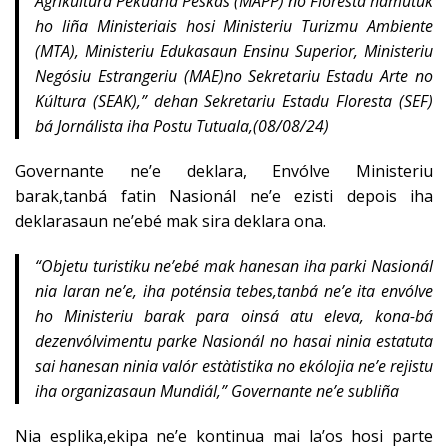
Agrikúltura Pekúaria Peskas (MAPP) no Floresta hamutuk
ho liña Ministeriais hosi Ministeriu Turizmu Ambiente
(MTA), Ministeriu Edukasaun Ensinu Superior, Ministeriu
Negósiu Estrangeriu (MAE)no Sekretariu Estadu Arte no
Kúltura (SEAK),” dehan Sekretariu Estadu Floresta (SEF)
bá Jornálista iha Postu Tutuala,(08/08/24)
Governante ne’e deklara, Envólve Ministeriu
barak,tanbá fatin Nasionál ne’e ezisti depois iha
deklarasaun ne’ebé mak sira deklara ona.
“
Objetu turistiku ne’ebé mak hanesan iha parki Nasionál
nia laran ne’e, iha poténsia tebes,tanbá ne’e ita envólve
ho Ministeriu barak para oinsá atu eleva, kona-bá
dezenvólvimentu parke Nasionál no hasai ninia estatuta
sai hanesan ninia valór estàtistika no ekólojia ne’e rejistu
iha organizasaun Mundiál,” Governante ne’e subliña
Nia esplika,ekipa ne’e kontinua mai la’os hosi parte