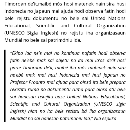
Timoroan de’it,maibé mós hosi matenek nain sira husi
Indonezia no Japaun mai ajuda hodi observa fatin hodi
bele rejistu dokumentu no bele sai United Nations
Educational, Scientific and Cultural Organization
(UNESCO Sigla Inglesh) no rejistu iha organizasaun
Mundiál no bele sai patrimóniu Ida.
“
Ekipa Ida ne’e mai no kontinua nafatin hodi observa
fatin ne’ebé mak sai objetu no ita mai la’os de’it hosi
parte Timoroan de’it, maibé iha mós matenek nain sira
ne’ebé mak mai husi Indonezia mai husi Japaun no
Profesor Proanto mai ajuda para oinsá ita bele prepara
rekezitu ruma no dokumentu ruma para oinsá atu bele
sai hanesan rekejitu baze United Nations Educational,
Scientific and Cultural Organization (UNESCO sigla
Inglesh) nian no ita bele rezistu bá iha organizasaun
Mundiál no sai hanesan patrimóniu Ida,” Nia esplika