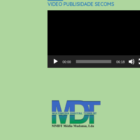
VIDEO PUBLISIDADE SECOMS
Video
Player
00:00
06:18