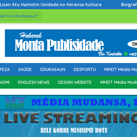
n Unidade no Heransa Kultura
Biografia No Memoria Ma
de ho Informasaun"
FEZA
SAÚDE
EDUKASAUN
DESPORTU
MMDT Média M
NOMI
ENGLESH NEWS
DESAIN WEBSITE
MMDT Média Mud