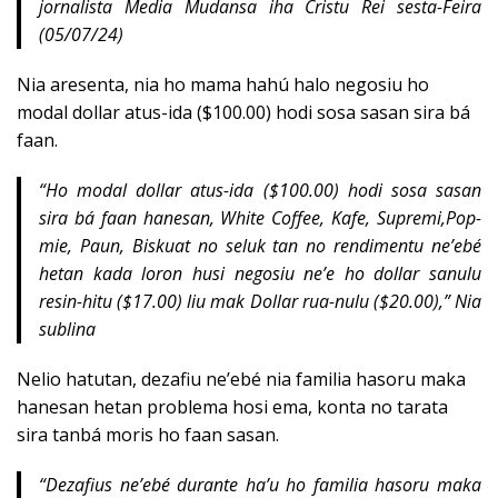
jornalista Media Mudansa iha Cristu Rei sesta-Feira
(05/07/24)
Nia aresenta, nia ho mama hahú halo negosiu ho
modal dollar atus-ida ($100.00) hodi sosa sasan sira bá
faan.
“
Ho modal dollar atus-ida ($100.00) hodi sosa sasan
sira bá faan hanesan, White Coffee, Kafe, Supremi,Pop-
mie, Paun, Biskuat no seluk tan no rendimentu ne’ebé
hetan kada loron husi negosiu ne’e ho dollar sanulu
resin-hitu ($17.00) liu mak Dollar rua-nulu ($20.00),” Nia
sublina
Nelio hatutan, dezafiu ne’ebé nia familia hasoru maka
hanesan hetan problema hosi ema, konta no tarata
sira tanbá moris ho faan sasan.
“
Dezafius ne’ebé durante ha’u ho familia hasoru maka