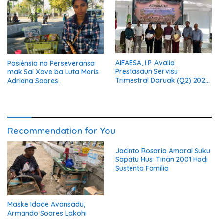
AIFAESA, I.P. Avalia
Pasiénsia no Perseveransa
Prestasaun Servisu
mak Sai Xave ba Luta Moris
Trimestral Daruak (Q2) 2026
Adriana Soares.
Hodi Hametin Kualidade
Servisu Instituisaun
Recommendation for You
Jacinto Rosario Amaral Suku
Sapatu Husi Tinan 2001 Hodi
Sustenta Família
Maske Idade Avansadu,
Armando Soares Lakohi