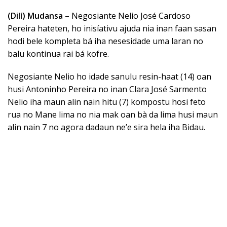
(Dilí) Mudansa
– Negosiante Nelio José Cardoso
Pereira hateten, ho inisíativu ajuda nia inan faan sasan
hodi bele kompleta bá iha nesesidade uma laran no
balu kontinua rai bá kofre.
Negosiante Nelio ho idade sanulu resin-haat (14) oan
husi Antoninho Pereira no inan Clara José Sarmento
Nelio iha maun alin nain hitu (7) kompostu hosi feto
rua no Mane lima no nia mak oan bà da lima husi maun
alin nain 7 no agora dadaun ne’e sira hela iha Bidau.