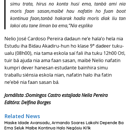
simu trata, hirus no konta husi ema, tanbà ami nia
moris faan sasan,maibé hau nafatin ho fuan boot
kontinua faan,tanbá hakarak hadía moris diak liu tan
lakoi atu tane liman ba ema,”Nia esplika
Nelio José Cardoso Pereira dadaun ne’e hala’o hela nia
Estudu iha Bidau Akadiru-hun ho klase 9° dadeer tuku-
ualu (08h00), nia tama eskola saí fali iha tuku 12h00 Otl,
tuir bá ajuda nia ama faan sasan, maibé Nelio nafatin
kumpri dever hanesan estudante bainhira simu
traballu siénsia eskola nian, nafatin halo iha fatin
ne’ebé nia faan sasan bá.
Jornálista :Domingos Castro estajiada Nelia Pereira
Editóra: Delfina Borges
Related News
Maske Idade Avansadu, Armando Soares Lakohi Depende Ba
Ema Seluk Maibe Kontinua Halo Negósiu Ki’ik