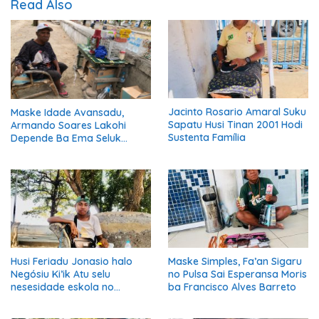
Read Also
Jacinto Rosario Amaral Suku
Maske Idade Avansadu,
Sapatu Husi Tinan 2001 Hodi
Armando Soares Lakohi
Sustenta Família
Depende Ba Ema Seluk
Maibe Kontinua Halo Negósiu
Ki’ik
Husi Feriadu Jonasio halo
Maske Simples, Fa’an Sigaru
Negósiu Ki’ik Atu selu
no Pulsa Sai Esperansa Moris
nesesidade eskola no
ba Francisco Alves Barreto
Suporta Família.