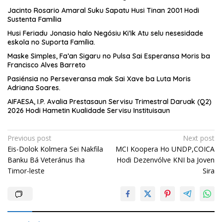
Jacinto Rosario Amaral Suku Sapatu Husi Tinan 2001 Hodi
Sustenta Família
Husi Feriadu Jonasio halo Negósiu Ki’ik Atu selu nesesidade
eskola no Suporta Família.
Maske Simples, Fa’an Sigaru no Pulsa Sai Esperansa Moris ba
Francisco Alves Barreto
Pasiénsia no Perseveransa mak Sai Xave ba Luta Moris
Adriana Soares.
AIFAESA, I.P. Avalia Prestasaun Servisu Trimestral Daruak (Q2)
2026 Hodi Hametin Kualidade Servisu Instituisaun
Post
Previous post
Next post
Eis-Dolok Kolmera Sei Nakfila
MCI Koopera Ho UNDP,COICA
navigation
Banku Bá Veteránus Iha
Hodi Dezenvólve KNI ba Joven
Timor-leste
Sira