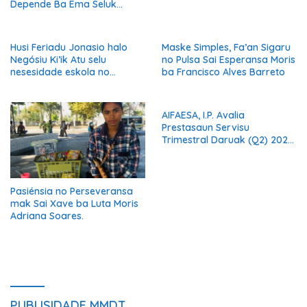
Depende Ba Ema Seluk
Maibe Kontinua Halo Negósiu
Ki’ik
Husi Feriadu Jonasio halo
Maske Simples, Fa’an Sigaru
Negósiu Ki’ik Atu selu
no Pulsa Sai Esperansa Moris
nesesidade eskola no
ba Francisco Alves Barreto
Suporta Família.
AIFAESA, I.P. Avalia
Prestasaun Servisu
Trimestral Daruak (Q2) 2026
Hodi Hametin Kualidade
Servisu Instituisaun
Pasiénsia no Perseveransa
mak Sai Xave ba Luta Moris
Adriana Soares.
PUBLISIDADE MMDT