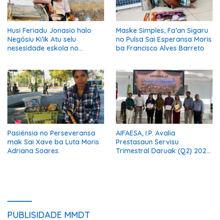
Husi Feriadu Jonasio halo
Maske Simples, Fa’an Sigaru
Negósiu Ki’ik Atu selu
no Pulsa Sai Esperansa Moris
nesesidade eskola no
ba Francisco Alves Barreto
Suporta Família.
Pasiénsia no Perseveransa
AIFAESA, I.P. Avalia
mak Sai Xave ba Luta Moris
Prestasaun Servisu
Adriana Soares.
Trimestral Daruak (Q2) 2026
Hodi Hametin Kualidade
Servisu Instituisaun
PUBLISIDADE MMDT