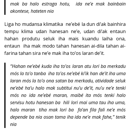
mak ba halo estraga hotu, ida ne’e mak bainbain
akontese, hateten nia
Liga ho mudansa klimatika ne’ebé la dun di’ak bainhira
tempu klima udan hanesan ne’e, udan di’ak entaun
hahan produtu seluk iha mais kuandu laiha ona,
entaun iha mak modo tahan hanesan ai-dila tahan ai-
farina tahan sira ne’e mak iha to’os laran de’it.
“Hahan ne’ebé kuda iha to’os laran atu lori ba merkadu
mós la to’o tanba iha to’os ne’ebé ki’ik han de’it iha uma
laran mós la to’o ona satan ba merkadu, atividade seluk
ne’ebé ha’u halo mak subtitui nu’u de’it, nu’u ne’e tenki
mós no ida ne’ebé maran, maibé ita mós tenki halo
servisu hotu hanesan ba hili lori mai uma tau iha uma,
halo maran tiha mak lori ba fa’an fila fali ne’e mós
depende ba nia osan tama iha ida ne’e mak fahe,” tenik
nia