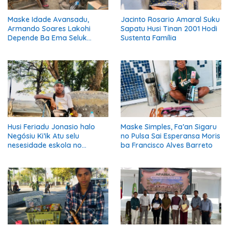
Maske Idade Avansadu,
Jacinto Rosario Amaral Suku
Armando Soares Lakohi
Sapatu Husi Tinan 2001 Hodi
Depende Ba Ema Seluk
Sustenta Família
Maibe Kontinua Halo Negósiu
Ki’ik
Husi Feriadu Jonasio halo
Maske Simples, Fa’an Sigaru
Negósiu Ki’ik Atu selu
no Pulsa Sai Esperansa Moris
nesesidade eskola no
ba Francisco Alves Barreto
Suporta Família.