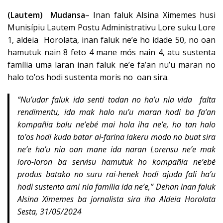
(Lautem) Mudansa
– Inan faluk Alsina Ximemes husi
Munisípiu Lautem Postu Administrativu Lore suku Lore
1, aldeia Horolata, inan faluk ne’e ho idade 50, no oan
hamutuk nain 8 feto 4 mane mós nain 4, atu sustenta
família uma laran inan faluk ne’e fa’an nu’u maran no
halo to’os hodi sustenta moris no oan sira.
“Nu’udar faluk ida senti todan no ha’u nia vida falta
rendimentu, ida mak halo nu’u maran hodi ba fa’an
kompañia balu ne’ebé mai hola iha ne’e, ho tan halo
to’os hodi kuda batar ai-farina lakeru modo no buat sira
ne’e ha’u nia oan mane ida naran Lorensu ne’e mak
loro-loron ba servisu hamutuk ho kompañia ne’ebé
produs batako no suru rai-henek hodi ajuda fali ha’u
hodi sustenta ami nia família ida ne’e,” Dehan inan faluk
Alsina Ximemes ba jornalista sira iha Aldeia Horolata
Sesta, 31/05/2024