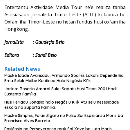
Entertantu Aktividade Media Tour ne’e realiza tanba
Asosiasaun jornalista Timor-Leste (AJTL) kolabora ho
Oxfam iha Timor-Leste no hetan fundus husi oxfam iha
Hongkong.
Jornalista : Gaudeçia Belo
Editora : Sandi Belo
Related News
Maske Idade Avansadu, Armando Soares Lakohi Depende Ba
Ema Seluk Maibe Kontinua Halo Negósiu Ki’ik
Jacinto Rosario Amaral Suku Sapatu Husi Tinan 2001 Hodi
Sustenta Família
Husi Feriadu Jonasio halo Negósiu Ki’ik Atu selu nesesidade
eskola no Suporta Família.
Maske Simples, Fa’an Sigaru no Pulsa Sai Esperansa Moris ba
Francisco Alves Barreto
Pasiénsia no Perseveransa mak Sai Xave ba Luta Moris