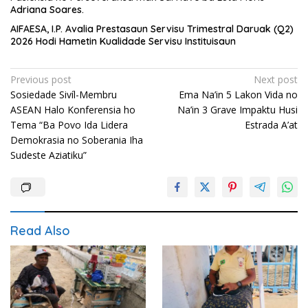
Adriana Soares.
AIFAESA, I.P. Avalia Prestasaun Servisu Trimestral Daruak (Q2)
2026 Hodi Hametin Kualidade Servisu Instituisaun
Post
Previous post
Next post
Sosiedade Sivíl-Membru
Ema Na’in 5 Lakon Vida no
navigation
ASEAN Halo Konferensia ho
Na’in 3 Grave Impaktu Husi
Tema “Ba Povo Ida Lidera
Estrada A’at
Demokrasia no Soberania Iha
Sudeste Aziatiku”
Read Also