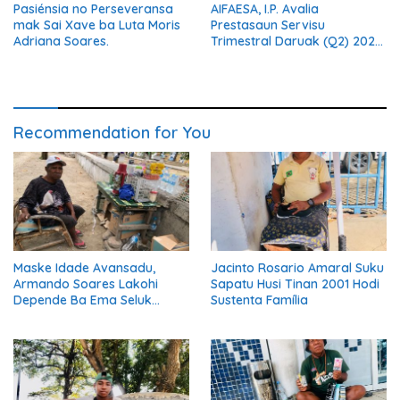
Pasiénsia no Perseveransa
AIFAESA, I.P. Avalia
mak Sai Xave ba Luta Moris
Prestasaun Servisu
Adriana Soares.
Trimestral Daruak (Q2) 2026
Hodi Hametin Kualidade
Servisu Instituisaun
Recommendation for You
Maske Idade Avansadu,
Jacinto Rosario Amaral Suku
Armando Soares Lakohi
Sapatu Husi Tinan 2001 Hodi
Depende Ba Ema Seluk
Sustenta Família
Maibe Kontinua Halo Negósiu
Ki’ik