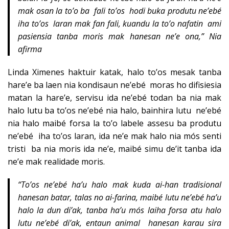
mak osan la to’o ba fali to’os hodi buka produtu ne’ebé
iha to’os laran mak fan fali, kuandu la to’o nafatin ami
pasiensia tanba moris mak hanesan ne’e ona,” Nia
afirma
Linda Ximenes haktuir katak, halo to’os mesak tanba
hare’e ba laen nia kondisaun ne’ebé moras ho difisiesia
matan la hare’e, servisu ida ne’ebé todan ba nia mak
halo lutu ba to’os ne’ebé nia halo, bainhira lutu ne’ebé
nia halo maibé forsa la to’o labele assesu ba produtu
ne’ebé iha to’os laran, ida ne’e mak halo nia mós senti
tristi ba nia moris ida ne’e, maibé simu de’it tanba ida
ne’e mak realidade moris.
“To’os ne’ebé ha’u halo mak kuda ai-han tradisional
hanesan batar, talas no ai-farina, maibé lutu ne’ebé ha’u
halo la dun di’ak, tanba ha’u mós laiha forsa atu halo
lutu ne’ebé di’ak, entaun animal hanesan karau sira