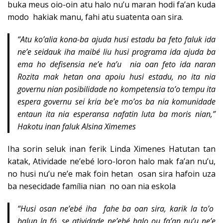
buka meus oio-oin atu halo nu’u maran hodi fa’an kuda
modo hakiak manu, fahi atu suatenta oan sira.
“Atu ko’alia kona-ba ajuda husi estadu ba feto faluk ida
ne’e seidauk iha maibé liu husi programa ida ajuda ba
ema ho defisensia ne’e ha’u nia oan feto ida naran
Rozita mak hetan ona apoiu husi estadu, no ita nia
governu nian posibilidade no kompetensia to’o tempu ita
espera governu sei kria be’e mo’os ba nia komunidade
entaun ita nia esperansa nafatin luta ba moris nian,”
Hakotu inan faluk Alsina Ximemes
Iha sorin seluk inan ferik Linda Ximenes Hatutan tan
katak, Atividade ne’ebé loro-loron halo mak fa’an nu’u,
no husi nu’u ne’e mak foin hetan osan sira hafoin uza
ba nesecidade família nian no oan nia eskola
“Husi osan ne’ebé iha fahe ba oan sira, karik la to’o
balun la fó, se atividade ne’ebé halo ou fa’an nu’u ne’e