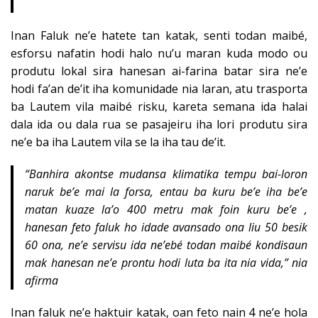
Inan Faluk ne’e hatete tan katak, senti todan maibé,
esforsu nafatin hodi halo nu’u maran kuda modo ou
produtu lokal sira hanesan ai-farina batar sira ne’e
hodi fa’an de’it iha komunidade nia laran, atu trasporta
ba Lautem vila maibé risku, kareta semana ida halai
dala ida ou dala rua se pasajeiru iha lori produtu sira
ne’e ba iha Lautem vila se la iha tau de’it.
“Banhira akontse mudansa klimatika tempu bai-loron
naruk be’e mai la forsa, entau ba kuru be’e iha be’e
matan kuaze la’o 400 metru mak foin kuru be’e ,
hanesan feto faluk ho idade avansado ona liu 50 besik
60 ona, ne’e servisu ida ne’ebé todan maibé kondisaun
mak hanesan ne’e prontu hodi luta ba ita nia vida,” nia
afirma
Inan faluk ne’e haktuir katak, oan feto nain 4 ne’e hola