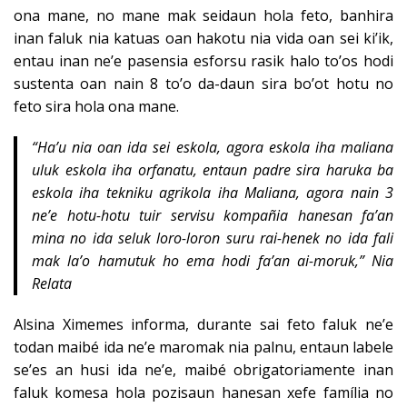
ona mane, no mane mak seidaun hola feto, banhira
inan faluk nia katuas oan hakotu nia vida oan sei ki’ik,
entau inan ne’e pasensia esforsu rasik halo to’os hodi
sustenta oan nain 8 to’o da-daun sira bo’ot hotu no
feto sira hola ona mane.
“Ha’u nia oan ida sei eskola, agora eskola iha maliana
uluk eskola iha orfanatu, entaun padre sira haruka ba
eskola iha tekniku agrikola iha Maliana, agora nain 3
ne’e hotu-hotu tuir servisu kompañia hanesan fa’an
mina no ida seluk loro-loron suru rai-henek no ida fali
mak la’o hamutuk ho ema hodi fa’an ai-moruk,” Nia
Relata
Alsina Ximemes informa, durante sai feto faluk ne’e
todan maibé ida ne’e maromak nia palnu, entaun labele
se’es an husi ida ne’e, maibé obrigatoriamente inan
faluk komesa hola pozisaun hanesan xefe família no