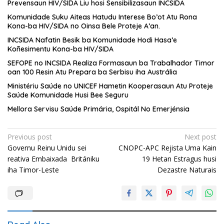
Prevensaun HIV/SIDA Liu hosi Sensibilizasaun INCSIDA
Komunidade Suku Aiteas Hatudu Interese Bo’ot Atu Rona
Kona-ba HIV/SIDA no Oinsa Bele Proteje A’an.
INCSIDA Nafatin Besik ba Komunidade Hodi Hasa’e
Koñesimentu Kona-ba HIV/SIDA
SEFOPE no INCSIDA Realiza Formasaun ba Trabalhador Timor
oan 100 Resin Atu Prepara ba Serbisu iha Austrália
Ministériu Saúde no UNICEF Hametin Kooperasaun Atu Proteje
Saúde Komunidade Husi Bee Seguru
Mellora Servisu Saúde Primária, Ospitál No Emerjénsia
Post
Previous post
Next post
Governu Reinu Unidu sei
CNOPC-APC Rejista Uma Kain
navigation
reativa Embaixada Britániku
19 Hetan Estragus husi
iha Timor-Leste
Dezastre Naturais