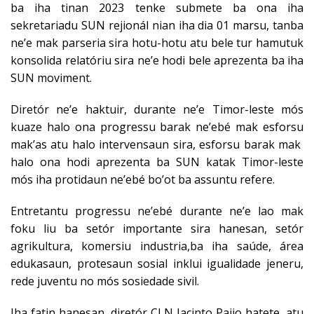
ba iha tinan 2023 tenke submete ba ona iha
sekretariadu SUN rejionál nian iha dia 01 marsu, tanba
ne’e mak parseria sira hotu-hotu atu bele tur hamutuk
konsolida relatóriu sira ne’e hodi bele aprezenta ba iha
SUN moviment.
Diretór ne’e haktuir, durante ne’e Timor-leste mós
kuaze halo ona progressu barak ne’ebé mak esforsu
mak’as atu halo intervensaun sira, esforsu barak mak
halo ona hodi aprezenta ba SUN katak Timor-leste
mós iha protidaun ne’ebé bo’ot ba assuntu refere.
Entretantu progressu ne’ebé durante ne’e lao mak
foku liu ba setór importante sira hanesan, setór
agrikultura, komersiu industria,ba iha saúde, área
edukasaun, protesaun sosial inklui igualidade jeneru,
rede juventu no mós sosiedade sivil.
Iha fatin hanesan, diretór CLN Jacinto Paijo hatete, atu