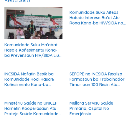
Read Also
Komunidade Suku Aiteas
Hatudu Interese Bo’ot Atu
Rona Kona-ba HIV/SIDA no
Oinsa Bele Proteje A’an.
Komunidade Suku Ma’abat
Hasa’e Koñesimentu Kona-
ba Prevensaun HIV/SIDA Liu
hosi Sensibilizasaun INCSIDA
INCSIDA Nafatin Besik ba
SEFOPE no INCSIDA Realiza
Komunidade Hodi Hasa’e
Formasaun ba Trabalhador
Koñesimentu Kona-ba
Timor oan 100 Resin Atu
HIV/SIDA
Prepara ba Serbisu iha
Austrália
Ministériu Saúde no UNICEF
Mellora Servisu Saúde
Hametin Kooperasaun Atu
Primária, Ospitál No
Proteje Saúde Komunidade
Emerjénsia
Husi Bee Seguru