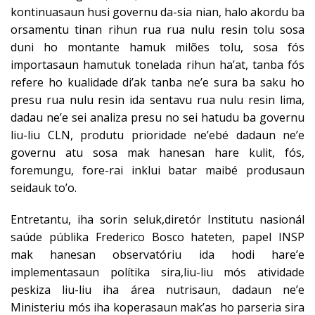
kontinuasaun husi governu da-sia nian, halo akordu ba
orsamentu tinan rihun rua rua nulu resin tolu sosa
duni ho montante hamuk milões tolu, sosa fós
importasaun hamutuk tonelada rihun ha’at, tanba fós
refere ho kualidade di’ak tanba ne’e sura ba saku ho
presu rua nulu resin ida sentavu rua nulu resin lima,
dadau ne’e sei analiza presu no sei hatudu ba governu
liu-liu CLN, produtu prioridade ne’ebé dadaun ne’e
governu atu sosa mak hanesan hare kulit, fós,
foremungu, fore-rai inklui batar maibé produsaun
seidauk to’o.
Entretantu, iha sorin seluk,diretór Institutu nasionál
saúde públika Frederico Bosco hateten, papel INSP
mak hanesan observatóriu ida hodi hare’e
implementasaun polítika sira,liu-liu mós atividade
peskiza liu-liu iha área nutrisaun, dadaun ne’e
Ministeriu mós iha koperasaun mak’as ho parseria sira