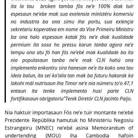
ita la tau broken tamba fòs ne’e 100% diak tuir
espesaun ne’ebe mak sua exelensia ministéru komersiu
no industria ba ona simu iha portu, sua exlençia
sekretariu koperativa em nome do Vise Primeiru Ministru
ba ona halo espesaun katak fós ne’e diak kualidade
permium ita sosa ho pressu karun tanba agora ne’e
tempu ona atu fó han fós ne’ebé mak kualidade ba ita
nia populasaun tanba ne’e mak CLN hahú ona
implementa enkontru sira hanesan ne’e ita koko ona tau
ideia balun, ita sei ko’alia tan mak ba futuru hakarak ka
lakohi mál nutrisaun iha Timor ne’e nia númeru to’o 47,1
entaun ita tenke implementa husi parte CLN
fortifikasaun obrigatoriu’’Tenik Diretór CLN Jacinto Paijo.
Nia haktuir importasaun Fós ne’e tuir montante ne’ebé
Prezidente Repúblika hamutuk ho Ministériu Negosiu
Estrangeiru (MNEC) ne’ebé asina Memorandum of
undertending (MOU) iha Cambodia hafoin