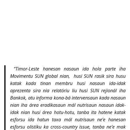
“Timor-Leste hanesan nasaun ida hola parte iha
Movimentu SUN global nian, husi SUN rasik sira husu
katak kada tinan membru husi nasaun ida-idak
aprezenta sira nia relatóriu liu husi SUN rejionál iha
Bankok, atu informa kona-bá intervensaun kada nasaun
nian iha área eradikasaun mál nutrisaun nasaun idak-
idak nian husi área hotu-hotu, tanba ita hatene katak
esforsu ida hatun taxa mál nutrisaun ne’e hanesan
esforsu olístiku ka cross-country issue, tanba ne’e mak