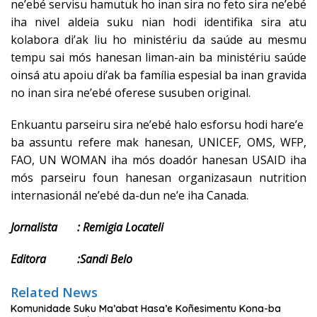
ne’ebé servisu hamutuk ho inan sira no feto sira ne’ebé
iha nivel aldeia suku nian hodi identifika sira atu
kolabora di’ak liu ho ministériu da saúde au mesmu
tempu sai mós hanesan liman-ain ba ministériu saúde
oinsá atu apoiu di’ak ba família espesial ba inan gravida
no inan sira ne’ebé oferese susuben original.
Enkuantu parseiru sira ne’ebé halo esforsu hodi hare’e
ba assuntu refere mak hanesan, UNICEF, OMS, WFP,
FAO, UN WOMAN iha mós doadór hanesan USAID iha
mós parseiru foun hanesan organizasaun nutrition
internasionál ne’ebé da-dun ne’e iha Canada.
Jornalista : Remigia Locateli
Editora :Sandi Belo
Related News
Komunidade Suku Ma’abat Hasa’e Koñesimentu Kona-ba