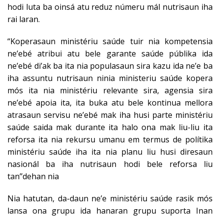
hodi luta ba oinsá atu reduz númeru mál nutrisaun iha
rai laran.
“Koperasaun ministériu saúde tuir nia kompetensia
ne’ebé atribui atu bele garante saúde públika ida
ne’ebé di’ak ba ita nia populasaun sira kazu ida ne’e ba
iha assuntu nutrisaun ninia ministeriu saúde kopera
mós ita nia ministériu relevante sira, agensia sira
ne’ebé apoia ita, ita buka atu bele kontinua mellora
atrasaun servisu ne’ebé mak iha husi parte ministériu
saúde saida mak durante ita halo ona mak liu-liu ita
reforsa ita nia rekursu umanu em termus de polítika
ministériu saúde iha ita nia planu liu husi diresaun
nasionál ba iha nutrisaun hodi bele reforsa liu
tan’’dehan nia
Nia hatutan, da-daun ne’e ministériu saúde rasik mós
lansa ona grupu ida hanaran grupu suporta Inan