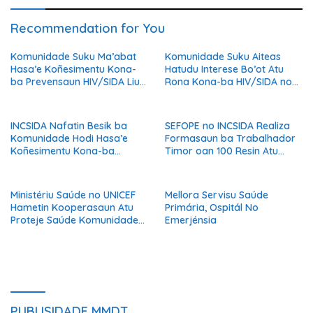
Recommendation for You
Komunidade Suku Ma’abat
Komunidade Suku Aiteas
Hasa’e Koñesimentu Kona-
Hatudu Interese Bo’ot Atu
ba Prevensaun HIV/SIDA Liu
Rona Kona-ba HIV/SIDA no
hosi Sensibilizasaun INCSIDA
Oinsa Bele Proteje A’an.
INCSIDA Nafatin Besik ba
SEFOPE no INCSIDA Realiza
Komunidade Hodi Hasa’e
Formasaun ba Trabalhador
Koñesimentu Kona-ba
Timor oan 100 Resin Atu
HIV/SIDA
Prepara ba Serbisu iha
Austrália
Ministériu Saúde no UNICEF
Mellora Servisu Saúde
Hametin Kooperasaun Atu
Primária, Ospitál No
Proteje Saúde Komunidade
Emerjénsia
Husi Bee Seguru
PUBLISIDADE MMDT