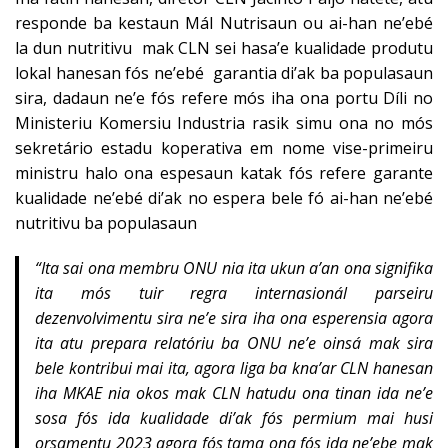
responde ba kestaun Mál Nutrisaun ou ai-han ne’ebé
la dun nutritivu mak CLN sei hasa’e kualidade produtu
lokal hanesan fós ne’ebé garantia di’ak ba populasaun
sira, dadaun ne’e fós refere mós iha ona portu Díli no
Ministeriu Komersiu Industria rasik simu ona no mós
sekretário estadu koperativa em nome vise-primeiru
ministru halo ona espesaun katak fós refere garante
kualidade ne’ebé di’ak no espera bele fó ai-han ne’ebé
nutritivu ba populasaun
“Ita sai ona membru ONU nia ita ukun a’an ona signifika
ita mós tuir regra internasionál parseiru
dezenvolvimentu sira ne’e sira iha ona esperensia agora
ita atu prepara relatóriu ba ONU ne’e oinsá mak sira
bele kontribui mai ita, agora liga ba kna’ar CLN hanesan
iha MKAE nia okos mak CLN hatudu ona tinan ida ne’e
sosa fós ida kualidade di’ak fós permium mai husi
orsamentu 2023 agora fós tama ona fós ida ne’ebe mak