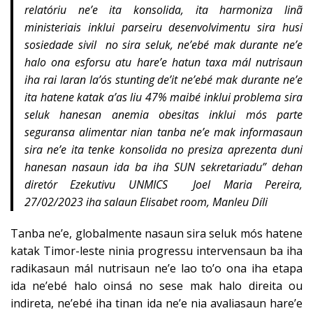
relatóriu ne’e ita konsolida, ita harmoniza linã
ministeriais inklui parseiru desenvolvimentu sira husi
sosiedade sivil no sira seluk, ne’ebé mak durante ne’e
halo ona esforsu atu hare’e hatun taxa mál nutrisaun
iha rai laran la’ós stunting de’it ne’ebé mak durante ne’e
ita hatene katak a’as liu 47% maibé inklui problema sira
seluk hanesan anemia obesitas inklui mós parte
seguransa alimentar nian tanba ne’e mak informasaun
sira ne’e ita tenke konsolida no presiza aprezenta duni
hanesan nasaun ida ba iha SUN sekretariadu” dehan
diretór Ezekutivu UNMICS Joel Maria Pereira,
27/02/2023 iha salaun Elisabet room, Manleu Díli
Tanba ne’e, globalmente nasaun sira seluk mós hatene
katak Timor-leste ninia progressu intervensaun ba iha
radikasaun mál nutrisaun ne’e lao to’o ona iha etapa
ida ne’ebé halo oinsá no sese mak halo direita ou
indireta, ne’ebé iha tinan ida ne’e nia avaliasaun hare’e