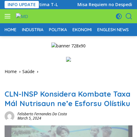
Skip
rania Marítima T-L
INFO UPDATE
Misa Requiem no Despedida Ikus ba 
to
content
HOME
INDUSTRIA
POLITIKA
EKONOMI
ENGLESH NEWS
D
Home
Saúde
Saúde
CLN-INSP Konsidera Kombate Taxa
Mál Nutrisaun ne’e Esforsu Olístiku
Felisberto Fernandes Da Costa
March 5, 2024